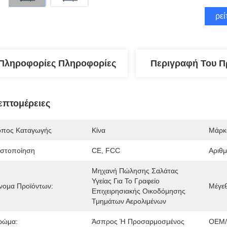
Βρεί
Πληροφορίες Πληροφορίες
Περιγραφή Του Π
επτομέρειες
όπος Καταγωγής
Κίνα
Μάρκ
ιστοποίηση
CE, FCC
Αριθ
Μηχανή Πώλησης Σαλάτας 
Υγείας Για Το Γραφείο 
νομα Προϊόντων:
Μέγε
Επιχειρησιακής Οικοδόμησης 
Τμημάτων Αερολιμένων
ρώμα:
Άσπρος Ή Προσαρμοσμένος
OEM/