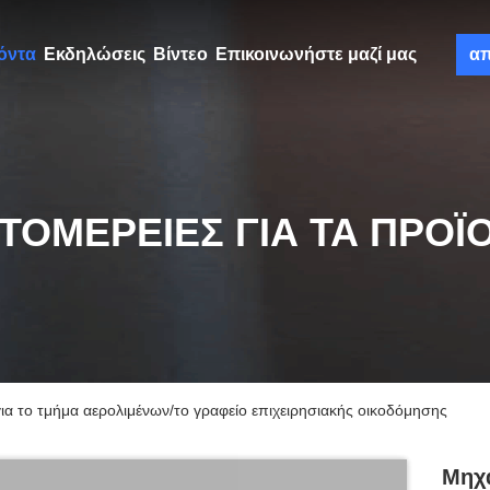
όντα
Εκδηλώσεις
Βίντεο
Επικοινωνήστε μαζί μας
α
ΤΟΜΈΡΕΙΕΣ ΓΙΑ ΤΑ ΠΡΟΪ
α το τμήμα αερολιμένων/το γραφείο επιχειρησιακής οικοδόμησης
Μηχα