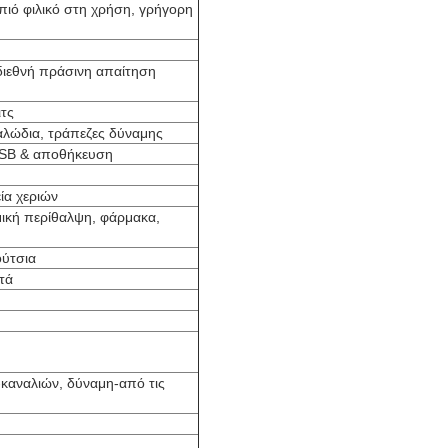
 πιό φιλικό στη χρήση, γρήγορη
ιεθνή πράσινη απαίτηση
ιτς
αλώδια, τράπεζες δύναμης
 USB & αποθήκευση
ία χεριών
ική περίθαλψη, φάρμακα,
ούτσια
τά
καναλιών, δύναμη-από τις