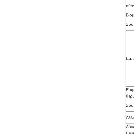
οθό
Βιο
Σύσ
Εμπ
Ευφ
θερ
Σύσ
Άλλ
Δύν
Γεν