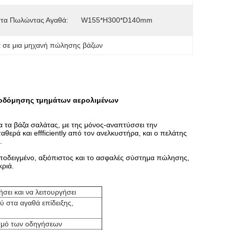
στα Πωλώντας Αγαθά:
W155*H300*D140mm
 σε μια μηχανή πώλησης βάζων
ικοδόμησης τμημάτων αερολιμένων
 τα βάζα σαλάτας, με της μόνος-αναπτύσσει την
ερά και effficiently από τον ανελκυστήρα, και ο πελάτης
.
αποδειγμένο, αξιόπιστος και το ασφαλές σύστημα πώλησης,
κριά.
σει και να λειτουργήσει
 στα αγαθά επίδειξης,
ισμό των οδηγήσεων