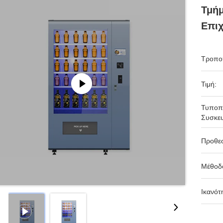
Τμήμ
Επιχ
Τροπο
Τιμή:
Τυποπ
Συσκευ
Προθε
Μέθοδ
Ικανότ