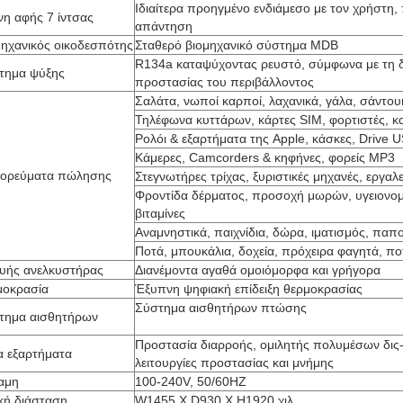
Ιδιαίτερα προηγμένο ενδιάμεσο με τον χρήστη,
νη αφής 7 ίντσας
απάντηση
μηχανικός οικοδεσπότης
Σταθερό βιομηχανικό σύστημα MDB
R134a καταψύχοντας ρευστό, σύμφωνα με τη δ
τημα ψύξης
προστασίας του περιβάλλοντος
Σαλάτα, νωποί καρποί, λαχανικά, γάλα, σάντου
Τηλέφωνα κυττάρων, κάρτες SIM, φορτιστές, κ
Ρολόι & εξαρτήματα της Apple, κάσκες, Drive
Κάμερες, Camcorders & κηφήνες, φορείς MP3
ορεύματα πώλησης
Στεγνωτήρες τρίχας, ξυριστικές μηχανές, εργαλε
Φροντίδα δέρματος, προσοχή μωρών, υγειονομ
βιταμίνες
Αναμνηστικά, παιχνίδια, δώρα, ιματισμός, παπ
Ποτά, μπουκάλια, δοχεία, πρόχειρα φαγητά, πο
υής ανελκυστήρας
Διανέμοντα αγαθά ομοιόμορφα και γρήγορα
μοκρασία
Έξυπνη ψηφιακή επίδειξη θερμοκρασίας
Σύστημα αισθητήρων πτώσης
τημα αισθητήρων
Προστασία διαρροής, ομιλητής πολυμέσων δις-
α εξαρτήματα
λειτουργίες προστασίας και μνήμης
αμη
100-240V, 50/60HZ
ική διάσταση
W1455 Χ D930 Χ H1920 χιλ.