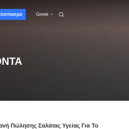
πόσπασμα
Greek
ΌΝΤΑ
νή Πώλησης Σαλάτας Υγείας Για Το