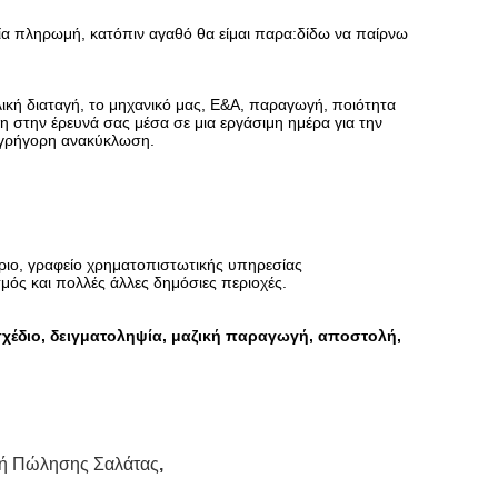
ία πληρωμή, κατόπιν αγαθό θα είμαι παρα:δίδω να παίρνω
ική διαταγή,
το μηχανικό μας, Ε&Α, παραγωγή, ποιότητα
η στην έρευνά σας μέσα σε μια εργάσιμη ημέρα για την
γρήγορη ανακύκλωση.
ήριο, γραφείο χρηματοπιστωτικής υπηρεσίας
σμός και πολλές άλλες δημόσιες περιοχές.
σχέδιο, δειγματοληψία, μαζική παραγωγή, αποστολή,
ή Πώλησης Σαλάτας
,