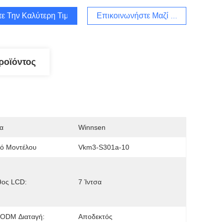
τε Την Καλύτερη Τιμή
Επικοινωνήστε Μαζί Μας
ροϊόντος
α
Winnsen
μό Μοντέλου
Vkm3-S301a-10
θος LCD:
7 Ίντσα
ODM Διαταγή:
Αποδεκτός