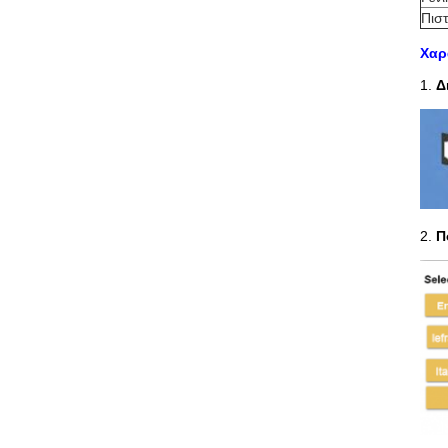
Πισ
Χαρ
1.
Δ
2.
Π