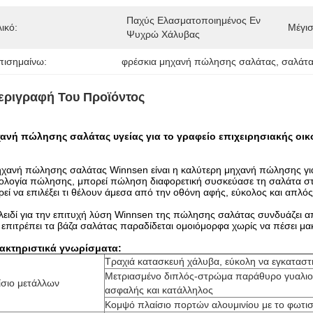
Παχύς Ελασματοποιημένος Εν 
ικό:
Μέγι
Ψυχρώ Χάλυβας
πισημαίνω:
φρέσκια μηχανή πώλησης σαλάτας
, 
σαλάτα
εριγραφή Του Προϊόντος
ανή πώλησης σαλάτας υγείας για το γραφείο επιχειρησιακής ο
χανή πώλησης σαλάτας Winnsen είναι η καλύτερη μηχανή πώλησης για
ολογία πώλησης, μπορεί πώληση διαφορετική συσκεύασε τη σαλάτα σταθ
εί να επιλέξει τι θέλουν άμεσα από την οθόνη αφής, εύκολος και απλός
λειδί για την επιτυχή λύση Winnsen της πώλησης σαλάτας συνδυάζει 
επιτρέπει τα βάζα σαλάτας παραδίδεται ομοιόμορφα χωρίς να πέσει μα
ακτηριστικά γνωρίσματα:
Τραχιά κατασκευή χάλυβα, εύκολη να εγκαταστή
Μετριασμένο διπλός-στρώμα παράθυρο γυαλιού
ίσιο μετάλλων
ασφαλής και κατάλληλος
Κομψό πλαίσιο πορτών αλουμινίου με το φωτ