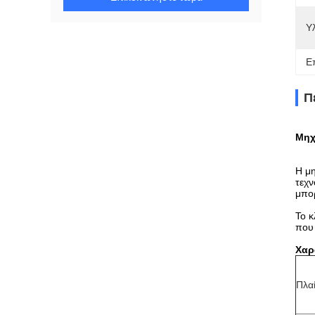
Υλ
Ε
Π
Μηχ
Η μη
τεχν
μπορ
Το κ
που 
Χαρ
Πλα