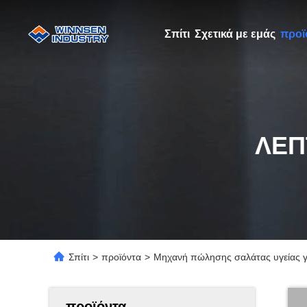
Σπίτι
Σχετικά με εμάς
προϊ
ΛΕΠ
Σπίτι
>
προϊόντα
>
Μηχανή πώλησης σαλάτας υγείας γι
προϊόντα