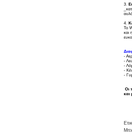
3.
Ε
_κατ
αυλ
4.
Κ
Το W
και 
ευκ
Δια
- Αε
- Λ
- Λό
- Κέ
- Γυ
Οι 
και
Ετι
Μηχ