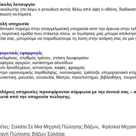
ύκολη λειτουργία
αναλωτής επι:λέγω ο prouduct αυτός θέλω από αφή ο οθόνη, διαδικασ
άκωση αυτόματα.
αλή υπηρεσία
innsen παρέχει στην επαγγελματική υπηρεσία από την έρευνα στην τελ
η λογιστική ομάδα που στέκεται πίσω, οι πωλήσεις μας μπορεί απάντησ
ολία σας, μπορούμε να παραδώσουμε τη λύση στην ανάγκη σας σε
μια
φορετικές εφαρμογές
ρολιμένας, σταθμός τρένου, στάση λεωφορείου
εωφόρος αγορών, κατάστημα αλυσίδων
μπι ξενοδοχείων, εστιατόριο, καφές, φραγμός
ντρο υγειονομικής περίθαλψης, νοσοκομείο, τράπεζα, επιχειρησιακό κτ
μναστική, μουσείο, συναυλία, θέατρο, πανεπιστήμιο, βιβλιοθήκη, τουρι
πλήρεις υπηρεσίες προσφέρονται σύμφωνα με την έννοιά σας – 
 μετά από την υπηρεσία πώλησης.
κέτες:
Σαλάτα Σε Μια Μηχανή Πώλησης Βάζων
,
Φρέσκια Μηχαν
ανή Πώλησης Βάζων Σαλάτας