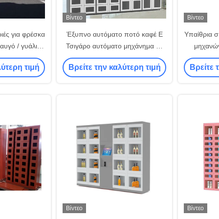
Βίντεο
Βίντεο
ιές για φρέσκα
Έξυπνο αυτόματο ποτό καφέ E
Υπαίθρια 
αυγό / γυάλινη
Τσιγάρο αυτόματο μηχάνημα με
μηχανώ
40S
κυψέλη κυττάρων 27 Ντουλάπες
τηλεχειρι
λύτερη τιμή
Βρείτε την καλύτερη τιμή
Βρείτε 
Βίντεο
Βίντεο