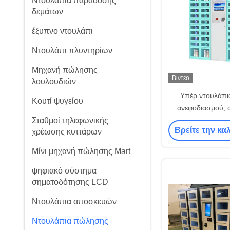
Ντουλάπια παράδοσης
δεμάτων
έξυπνο ντουλάπι
Ντουλάπι πλυντηρίων
Μηχανή πώλησης
Βίντεο
λουλουδιών
Υπέρ ντουλάπ
Κουτί ψυγείου
ανεφοδιασμού, α
Σταθμοί τηλεφωνικής
σταθμός/μηχαν
Βρείτε την κα
χρέωσης κυττάρων
διασκέδ
Μίνι μηχανή πώλησης Mart
ψηφιακό σύστημα
σηματοδότησης LCD
Ντουλάπια αποσκευών
Ντουλάπια πώλησης