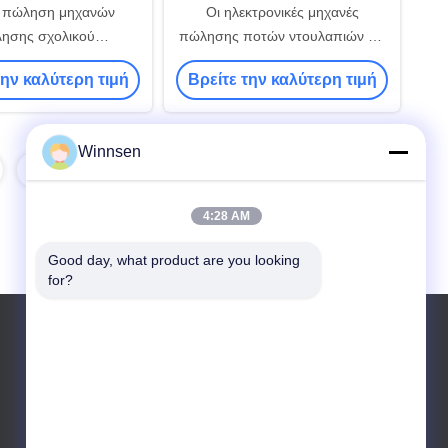
ή πώληση μηχανών
Οι ηλεκτρονικές μηχανές
ησης σχολικού
πώλησης ποτών ντουλαπιών για
μού, μηχανή πώλησης
το ποτό/το κρασί/πίνουν το νερό
την καλύτερη τιμή
Βρείτε την καλύτερη τιμή
ης αυτοεξυπηρετήσεων
Winnsen
8
4:28 AM
Good day, what product are you looking 
for?