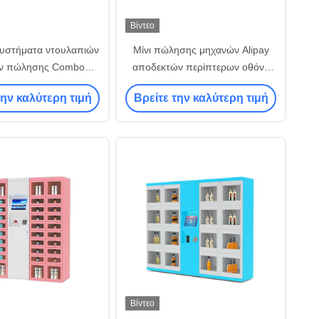
Βίντεο
συστήματα ντουλαπιών
Μίνι πώλησης μηχανών Alipay
ν πώλησης Combo
αποδεκτών περίπτερων οθόνη
σμού με τα φω'τα των
αφής 32 ίντσας ντουλαπιών
την καλύτερη τιμή
Βρείτε την καλύτερη τιμή
οδηγήσεων
αυτόματη
Βίντεο