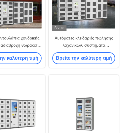
Βίντεο
ντουλάπια χονδρικής
Αυτόματες κλειδαριές πώλησης
 αδιάβροχη θωράκιση
λαχανικών, συστήματα
ών αυτοματισμών
εξωτερικού κλεισίματος CE / FCC
την καλύτερη τιμή
Βρείτε την καλύτερη τιμή
/ ISO