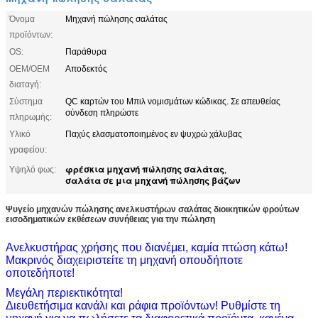
Όνομα
Μηχανή πώλησης σαλάτας
προϊόντων:
OS:
Παράθυρα
OEM/OEM
Αποδεκτός
διαταγή:
Σύστημα
QC καρτών του Μπιλ νομισμάτων κώδικας. Σε απευθείας
σύνδεση πληρώστε
πληρωμής:
Υλικό
Παχύς ελασματοποιημένος εν ψυχρώ χάλυβας
γραφείου:
φρέσκια μηχανή πώλησης σαλάτας
Υψηλό φως:
,
σαλάτα σε μια μηχανή πώλησης βάζων
Ψυγείο μηχανών πώλησης ανελκυστήρων σαλάτας διοικητικών φρούτων
εισοδηματικών εκθέσεων συνήθειας για την πώληση
Ανελκυστήρας χρήσης που διανέμει, καμία πτώση κάτω!
Μακρινός διαχειριστείτε τη μηχανή οπουδήποτε
οποτεδήποτε!
Μεγάλη περιεκτικότητα!
Διευθετήσιμα κανάλι και ράφια προϊόντων! Ρυθμίστε τη