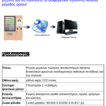
μηχανή για να πωλήσετε τα διαφορετικά προϊόντα, κανένα
μέγεθος ορίου!
Προδιαγραφές:
Τίτλος
:
Ψυγείο μηχανών πώλησης ανελκυστήρων σαλάτας
διοικητικών φρούτων εισοδηματικών εκθέσεων συνήθειας για
την πώληση
Οθόνη αφής
οθόνη αφής 7/22 ίντσας
Σύστημα
Υποστήριξη 2~4 βαθμός
ψυκτικού μέσου:
Ευφυής
Ευφυή διανέμοντα αγαθά ανελκυστήρων, ομαλά, γρήγορα
ανελκυστήρας
και εύκολος
Σώμα χάλυβα
Γενικό μέγεθος: W1500 Χ D1050 Χ H1917 χιλ.