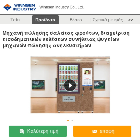
Winnsen Industry Co., Ltd.
Σπίτι
Προϊόντα
Βίντεο
Σχετικά με εμάς
>>
Μηχανή πώλησης σαλάτας φρούτων, διαχείριση
εισοδηματικών εκθέσεων συνήθειας ψυγείων
μηχανών πώλησης ανελκυστήρων
Καλύτερη τιμή
επαφή