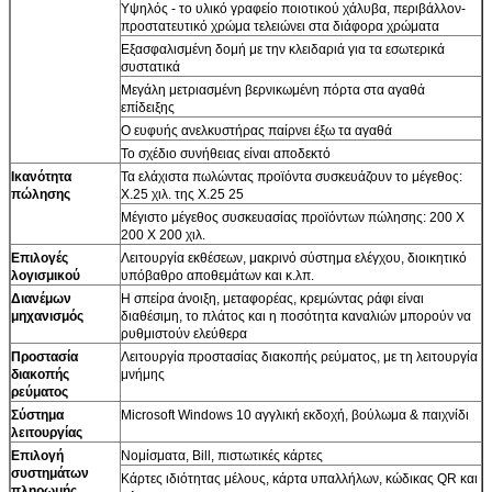
Υψηλός - το υλικό γραφείο ποιοτικού χάλυβα, περιβάλλον-
προστατευτικό χρώμα τελειώνει στα διάφορα χρώματα
Εξασφαλισμένη δομή με την κλειδαριά για τα εσωτερικά
συστατικά
Μεγάλη μετριασμένη βερνικωμένη πόρτα στα αγαθά
Αφήστε ένα μήνυμα
επίδειξης
Ο ευφυής ανελκυστήρας παίρνει έξω τα αγαθά
We bellen je snel terug!
Το σχέδιο συνήθειας είναι αποδεκτό
Ικανότητα
Τα ελάχιστα πωλώντας προϊόντα συσκευάζουν το μέγεθος:
πώλησης
X.25 χιλ. της X.25 25
Μέγιστο μέγεθος συσκευασίας προϊόντων πώλησης: 200 X
200 X 200 χιλ.
Επιλογές
Λειτουργία εκθέσεων, μακρινό σύστημα ελέγχου, διοικητικό
λογισμικού
υπόβαθρο αποθεμάτων και κ.λπ.
Διανέμων
Η σπείρα άνοιξη, μεταφορέας, κρεμώντας ράφι είναι
μηχανισμός
διαθέσιμη, το πλάτος και η ποσότητα καναλιών μπορούν να
ρυθμιστούν ελεύθερα
Προστασία
Λειτουργία προστασίας διακοπής ρεύματος, με τη λειτουργία
διακοπής
μνήμης
ρεύματος
Σύστημα
Microsoft Windows 10 αγγλική εκδοχή, βούλωμα & παιχνίδι
λειτουργίας
Επιλογή
Νομίσματα, Bill, πιστωτικές κάρτες
συστημάτων
Κάρτες ιδιότητας μέλους, κάρτα υπαλλήλων, κώδικας QR και
πληρωμής