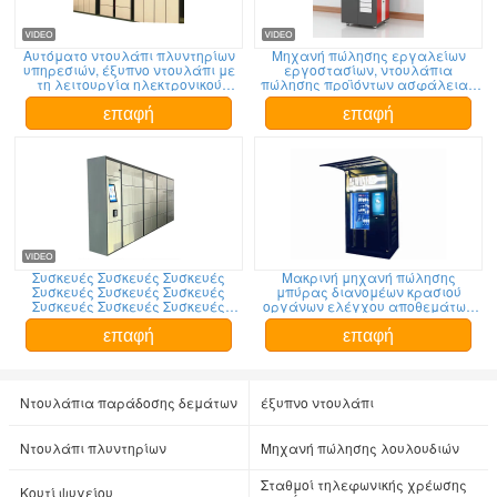
Αυτόματο ντουλάπι πλυντηρίων
Μηχανή πώλησης εργαλείων
υπηρεσιών, έξυπνο ντουλάπι με
εργοστασίων, ντουλάπια
τη λειτουργία ηλεκτρονικού
πώλησης προϊόντων ασφάλειας
ταχυδρομείου SMS
εργαλείων για τους
εργαζομένους
επαφή
επαφή
Συσκευές Συσκευές Συσκευές
Μακρινή μηχανή πώλησης
Συσκευές Συσκευές Συσκευές
μπύρας διανομέων κρασιού
Συσκευές Συσκευές Συσκευές
οργάνων ελέγχου αποθεμάτων
Συσκευές Συσκευές Συσκευές
με τη λειτουργία διαφήμισης
Συσκευές Συσκευές Συσκευές
επαφή
επαφή
Ντουλάπια παράδοσης δεμάτων
έξυπνο ντουλάπι
Ντουλάπι πλυντηρίων
Μηχανή πώλησης λουλουδιών
Σταθμοί τηλεφωνικής χρέωσης
Κουτί ψυγείου