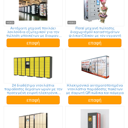
Αυτόματη μηχανή πουλάει
Floral μηχανή πώλησης
λουλούδια εξωτερικού για την
διαχωρισμού καταστημάτων
πώληση μπουκέτων με διαφανή
ψιλικατζίδικου με τον υγραντή
παράθυρο οθόνης και φωτισμό
LED
επαφή
επαφή
24 διαθέσιμα ντουλάπια
Ηλεκτρονικά αυτοματοποιημένα
παράδοσης δεμάτων ωρών με την
ντουλάπια παράδοσης πακέτων
προηγμένη ευφυή ηλεκτρονική
με σαρωτή QR κώδικα και κάμερα
παράδοση δικτύων
επαφή
επαφή