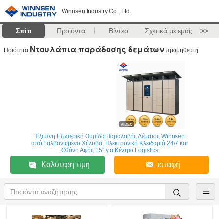
Winnsen Industry Co., Ltd.
Σπίτι
Προϊόντα
Βίντεο
Σχετικά με εμάς
>>
Ντουλάπια παράδοσης δεμάτων
Ποιότητα
προμηθευτή
Ανοξείδωτο ατσάλι Εξωτερικό αδιάβροχο 24/7 έξυπνο
ντουλάπι πακέτων για οικιστικές κοινότητες
Καλύτερη τιμή
επαφή