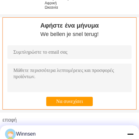
Αφρική
Ωκεανία
Αφήστε ένα μήνυμα
We bellen je snel terug!
επαφή
Οι ηλεκτρονικές μηχανές πώλησης ποτών ντουλαπιών για τ
Mr. John Liu
Τα αυτοματοποιημένα ντουλάπια πώλησης τροφίμων ψυγεί
Winnsen