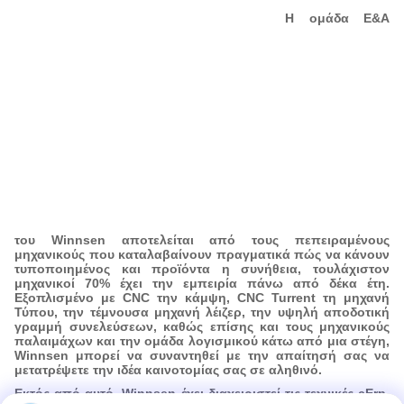
Η ομάδα Ε&Α
Εργαστήριο συνελεύσεων
Εργαστ
του Winnsen αποτελείται από τους πεπειραμένους
μηχανικούς που καταλαβαίνουν πραγματικά πώς να κάνουν
τυποποιημένος και προϊόντα η συνήθεια, τουλάχιστον
μηχανικοί 70% έχει την εμπειρία πάνω από δέκα έτη.
Εξοπλισμένο με CNC την κάμψη, CNC Turrent τη μηχανή
Τύπου, την τέμνουσα μηχανή λέιζερ, την υψηλή αποδοτική
Εργαστήριο συνελεύσεων
Εργαστ
γραμμή συνελεύσεων, καθώς επίσης και τους μηχανικούς
παλαιμάχων και την ομάδα λογισμικού κάτω από μια στέγη,
Winnsen μπορεί να συναντηθεί με την απαίτησή σας να
μετατρέψετε την ιδέα καινοτομίας σας σε αληθινό.
Εκτός από αυτό, Winnsen έχει διαχειριστεί τις τεχνικές cErp,