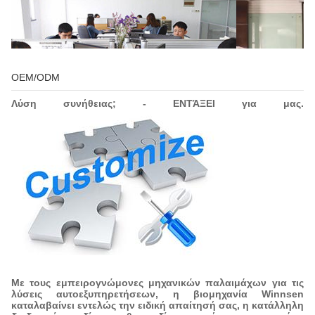
OEM/ODM
Λύση συνήθειας; - ΕΝΤΆΞΕΙ για μας.
Διεθνές τμήμα πωλήσεων
Αίθου
Με τους εμπειρογνώμονες μηχανικών παλαιμάχων για τις
λύσεις αυτοεξυπηρετήσεων, η βιομηχανία Winnsen
Τμήμα μηχανολόγου μηχανικού
Τμήμα τε
καταλαβαίνει εντελώς την ειδική απαίτησή σας, η κατάλληλη