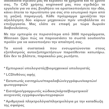
διαδικασία σχεδίου μας θα κερδίσει τα χρήματα και το χρόνο
σας. Το CAD χρήσης engineerd μας που σχεδιάζει τα
εργαλεία για να σας βοηθήσει να οριστικοποιήσετε την ιδέα,
κάνει έπειτα το πρωτότυπο για σας στο εσωτερικό πριν από
τη μαζική παραγωγή. Κάθε πρόγραμμα χρειάζεται την
αξιολόγηση δύο κύριων μηχανικών πρίν υποβάλλεται σε
επεξεργασία. Μας ελάτε σε επαφή με τώρα δωρεάν
διαβουλεύσεις.
Με την εμπειρία σε περισσότερα από 3000 προγράμματα,
Winnsen ξέρει πώς να παρουσιάσει το σωστά soution/το
προϊόν για να ικανοποιήσει την απαίτησή σας.
Τα κοινά συστατικά που ενσωματώνονται στους
εξοπλισμούς αυτοεξυπηρετήσεων παρατίθενται κατωτέρω.
Ηλεκτρονικό τμήμα εφαρμοσμένης
Εάν δεν το βλέπετε, παρακαλώ μας ρωτήστε.
μηχανικής
* Εμπορικοί υπολογιστές/βιομηχανικοί υπολογιστές
* LCD/οθόνες αφής
* Εκτυπωτές εισιτηρίων/παραλαβών/εγγράφων/καρτών/
φωτογραφιών
* Εισιτήριο/γραμμωτός κώδικας/κάρτα/βιομετρικοί/
ανιχνευτές εγγράφων/φωτογραφιών
* Αριθμητικά πληκτρολόγια/πληκτρολόγια με την καταδίωξη
της σφαίρας