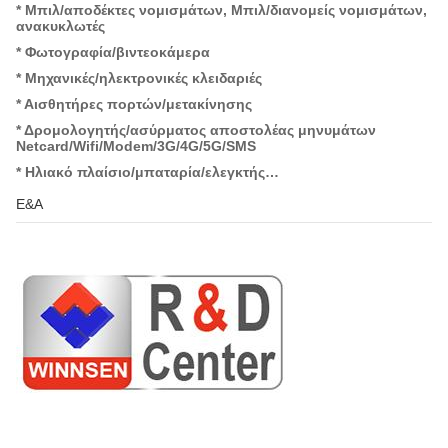
* Μπιλ/αποδέκτες νομισμάτων, Μπιλ/διανομείς νομισμάτων,
ανακυκλωτές
Εργαστήριο επεξεργασίας μετάλλων
Εργαστήριο 
φύλλων
* Φωτογραφία/βιντεοκάμερα
* Μηχανικές/ηλεκτρονικές κλειδαριές
* Αισθητήρες πορτών/μετακίνησης
* Δρομολογητής/ασύρματος αποστολέας μηνυμάτων
Netcard/Wifi/Modem/3G/4G/5G/SMS
* Ηλιακό πλαίσιο/μπαταρία/ελεγκτής…
Ε&Α
Εργαστήριο επεξεργασίας μετάλλων
Εργαστήριο 
φύλλων