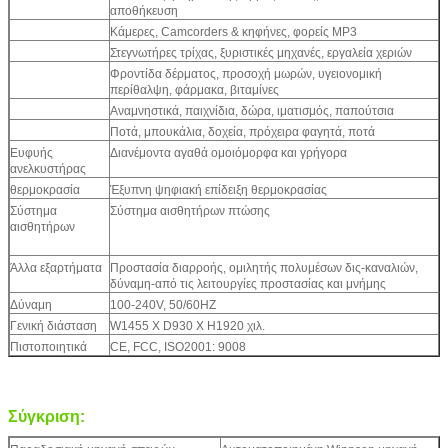
αποθήκευση
Κάμερες, Camcorders & κηφήνες, φορείς MP3
Στεγνωτήρες τρίχας, ξυριστικές μηχανές, εργαλεία χεριών
Φροντίδα δέρματος, προσοχή μωρών, υγειονομική
περίθαλψη, φάρμακα, βιταμίνες
Αναμνηστικά, παιχνίδια, δώρα, ιματισμός, παπούτσια
Ποτά, μπουκάλια, δοχεία, πρόχειρα φαγητά, ποτά
Ευφυής
Διανέμοντα αγαθά ομοιόμορφα και γρήγορα
ανελκυστήρας
θερμοκρασία
Έξυπνη ψηφιακή επίδειξη θερμοκρασίας
Σύστημα
Σύστημα αισθητήρων πτώσης
αισθητήρων
Άλλα εξαρτήματα
Προστασία διαρροής, ομιλητής πολυμέσων δις-καναλιών,
δύναμη-από τις λειτουργίες προστασίας και μνήμης
Δύναμη
100-240V, 50/60HZ
Γενική διάσταση
W1455 Χ D930 Χ H1920 χιλ.
Πιστοποιητικά
CE, FCC, ISO2001: 9008
Σύγκριση: