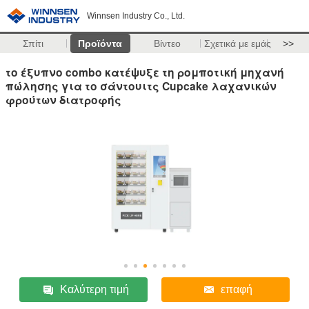
Winnsen Industry Co., Ltd.
Σπίτι
Προϊόντα
Βίντεο
Σχετικά με εμάς
>>
το έξυπνο combo κατέψυξε τη ρομποτική μηχανή
πώλησης για το σάντουιτς Cupcake λαχανικών
φρούτων διατροφής
Καλύτερη τιμή
επαφή