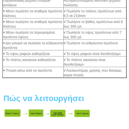
Παραδοσιακή μηχανή σπειρών
Αυτοματοποιημένη Winnsen μηχανή
ανοίξεων
πώλησης
×
Μόνο πωλήστε τα σταθερά προϊόντα
√
Πωλήστε το πλάτος προϊόντων από
πλάτους
6,5 σε 210mm
×
Μόνο πωλήστε τα σταθερά προϊόντα
√
Πωλήστε το βάθος προϊόντων από 6
πλάτους
έως 300 χιλ.
×
Μόνο πωλήστε τα περιορισμένα
√
Πωλήστε το ύψος προϊόντων από 7
προϊόντα ύψους
έως 300 χιλ.
×
Δεν μπορεί να πωλήσει τα εύθραυστα
√
Πωλήστε τα εύθραυστα προϊόντα
προϊόντα
×
Το ύψος ραφιών καθορίζεται
√
Το ύψος ραφιών είναι διευθετήσιμο
×
Το πλάτος καναλιών καθορίζεται
√
Το πλάτος καναλιών είναι
διευθετήσιμο
×
Πτώση κάτω από τα προϊόντα
√
Ανελκυστήρας χρήσης που διανέμει,
καμία πτώση
Πώς να λειτουργήσει