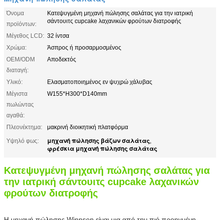
Όνομα
Κατεψυγμένη μηχανή πώλησης σαλάτας για την ιατρική
σάντουιτς cupcake λαχανικών φρούτων διατροφής
προϊόντων:
Μέγεθος LCD:
32 ίντσα
Χρώμα:
Άσπρος ή προσαρμοσμένος
OEM/ODM
Αποδεκτός
διαταγή:
Υλικό:
Ελασματοποιημένος εν ψυχρώ χάλυβας
Μέγιστα
W155*H300*D140mm
πωλώντας
αγαθά:
Πλεονέκτημα:
μακρινή διοικητική πλατφόρμα
μηχανή πώλησης βάζων σαλάτας
Υψηλό φως:
,
φρέσκια μηχανή πώλησης σαλάτας
Κατεψυγμένη μηχανή πώλησης σαλάτας για
την ιατρική σάντουιτς cupcake λαχανικών
φρούτων διατροφής
Η μηχανή πώλησης Winnsen είναι μια από την πιό προηγμένη 