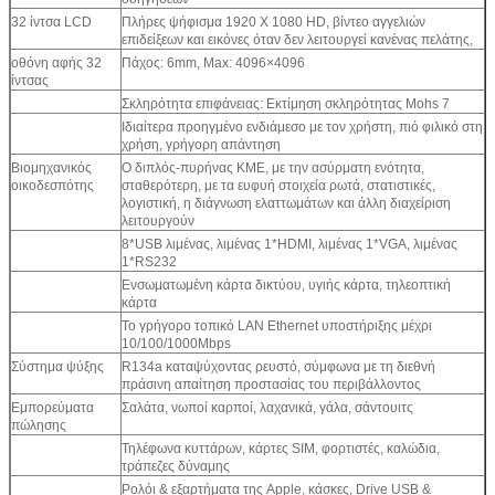
32 ίντσα LCD
Πλήρες ψήφισμα 1920 X 1080 HD, βίντεο αγγελιών
επιδείξεων και εικόνες όταν δεν λειτουργεί κανένας πελάτης,
οθόνη αφής 32
Πάχος: 6mm, Max: 4096×4096
ίντσας
Σκληρότητα επιφάνειας: Εκτίμηση σκληρότητας Mohs 7
Ιδιαίτερα προηγμένο ενδιάμεσο με τον χρήστη, πιό φιλικό στη
χρήση, γρήγορη απάντηση
Βιομηχανικός
Ο διπλός-πυρήνας ΚΜΕ, με την ασύρματη ενότητα,
οικοδεσπότης
σταθερότερη, με τα ευφυή στοιχεία ρωτά, στατιστικές,
λογιστική, η διάγνωση ελαττωμάτων και άλλη διαχείριση
λειτουργούν
8*USB λιμένας, λιμένας 1*HDMI, λιμένας 1*VGA, λιμένας
1*RS232
Ενσωματωμένη κάρτα δικτύου, υγιής κάρτα, τηλεοπτική
κάρτα
Το γρήγορο τοπικό LAN Ethernet υποστήριξης μέχρι
10/100/1000Mbps
Σύστημα ψύξης
R134a καταψύχοντας ρευστό, σύμφωνα με τη διεθνή
πράσινη απαίτηση προστασίας του περιβάλλοντος
Εμπορεύματα
Σαλάτα, νωποί καρποί, λαχανικά, γάλα, σάντουιτς
πώλησης
Τηλέφωνα κυττάρων, κάρτες SIM, φορτιστές, καλώδια,
τράπεζες δύναμης
Ρολόι & εξαρτήματα της Apple, κάσκες, Drive USB &