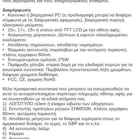
τους αερολιμένες και τους σιδηροδρομικούς σταθμούς.
Διαμόρφωση
• Κανονικό ή βιομηχανικό PC (η προδιαγραφή μπορεί να διαφέρει
σύμφωνα με τις διαφορετικές εφαρμογές), βιομηχανική παροχή
ηλεκτρικού ρεύματος.
• 15», 17», 19» ή επάνω από TFT LCD με την οθόνη αφής.
• Αναγνώστης μαγνητικών, έξυπνων ή καρτών ολοκληρωμένου
κυκλώματος
• Αποδέκτης σημειώσεων, αποδέκτης νομισμάτων
• Θερμικός εκτυπωτής παραλαβών με την αυτόματη περικοπή,
πλάτος εγγράφου 80mm.
• Ενσωματωμένοι ομιλητές 2*5W
• Περίφραξη χάλυβα, στερεά δομή με την κλειδαριά πορτών για τα
εσωτερικά συστατικά. Περιβάλλον-προστατευτική λήξη χρωμάτων,
Αφήστε ένα μήνυμα
διάφορα χρώματα διαθέσιμα.
• FCC, CE, έγκριση RoHS
We bellen je snel terug!
Άλλα προαιρετικά συστατικά που μπορούν να ενσωματωθούν σε
αυτό το αυτοματοποιημένο περίπτερο πληρωμής οθόνης αφής για
να συναντηθούν με τα ειδικά αιτήματά σας.
1) ΛΟΓΌΤΥΠΟ cOem ή ελαφρύ κιβώτιο των οδηγήσεων.
2) Εκτυπωτής τιμολογίων μητρών ΣΗΜΕΙΩΝ, πλάτος εγγράφου
80mm, αυτόματη περικοπή.
3) Αποδέκτης μετρητών για τα διάφορα νομίσματα όπως το
αμερικανικό δολάριο, το ευρώ, το GBP και το κ.λπ.
4) A4 εκτυπωτής λέιζερ
5) Κάμερα
6) Ανιχνευτής