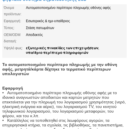
Όνομα
Αυτοματοποιημένο περίπτερο πληρωμής οθόνης αφής
προϊόντων:
Εφαρμογή:
Εσωτερικός & ημι-υπαίθριος
Τύπος:
Στάση πατωμάτων
OEM/ODM
Αποδεκτός
διαταγή:
εξωτερικές πινακίδες των επιχειρήσεων
Υψηλό φως:
,
υπαίθριο περίπτερο πληροφοριών
Το αυτοματοποιημένο περίπτερο πληρωμής με την οθόνη
αφής, μετρητά/κάρτα δέχτηκε το τερματικό περίπτερων
υπολογιστών
Εφαρμογή
• Αυτοματοποιημένο περίπτερο πληρωμής οθόνης αφής με το
ιδανικό αναγνωστών αποδεκτών και καρτών μετρητών που
επεκτείνεται για την πληρωμή του λογαριασμού χρησιμότητας (νερό,
ηλεκτρική ενέργεια και αέριο), του λογαριασμού TV, του κινητού
τηλεφωνικού λογαριασμού, του λογαριασμού μεταφορών, του
φόρου, και του κ.λπ.
• Κατάλληλος να τοποθετηθεί στις λεωφόρους αγορών, τα
επιχειρησιακά κτήρια, τα σχολεία, τις βιβλιοθήκες, τα πανεπιστήμια,