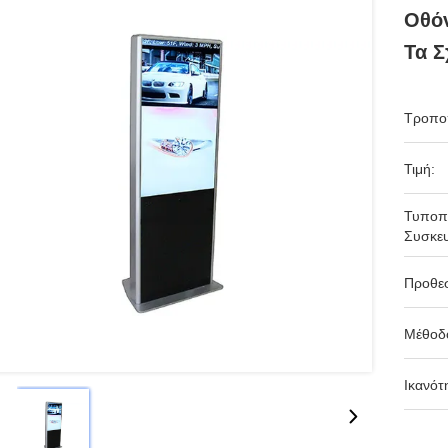
Οθόν
Τα Σ
Τροπο
Τιμή:
Τυποπ
Συσκευ
Προθε
Μέθοδ
Ικανότ