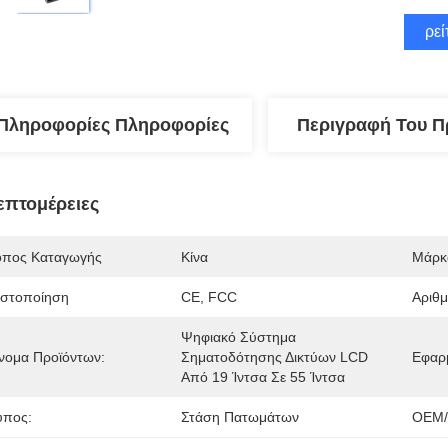
Βρεί
Πληροφορίες Πληροφορίες
Περιγραφή Του Π
επτομέρειες
όπος Καταγωγής
Κίνα
Μάρκ
ιστοποίηση
CE, FCC
Αριθ
Ψηφιακό Σύστημα 
νομα Προϊόντων:
Σηματοδότησης Δικτύων LCD 
Εφαρ
Από 19 Ίντσα Σε 55 Ίντσα
ύπος:
Στάση Πατωμάτων
OEM/