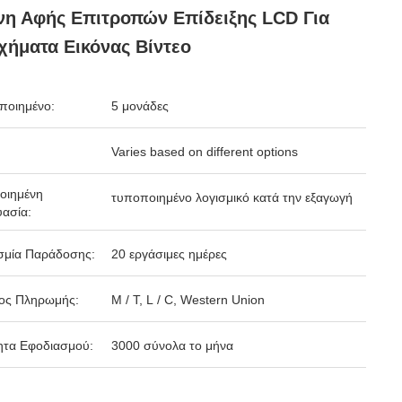
η Αφής Επιτροπών Επίδειξης LCD Για
χήματα Εικόνας Βίντεο
ποιημένο:
5 μονάδες
Varies based on different options
οιημένη
τυποποιημένο λογισμικό κατά την εξαγωγή
ασία:
σμία Παράδοσης:
20 εργάσιμες ημέρες
ος Πληρωμής:
Μ / Τ, L / C, Western Union
ητα Εφοδιασμού:
3000 σύνολα το μήνα