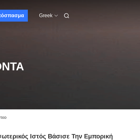
πόσπασμα
Greek
ΌΝΤΑ
ντεο
ωτερικός Ιστός Βάσισε Την Εμπορική