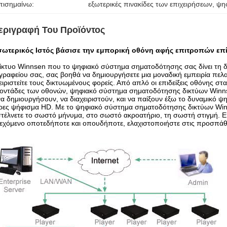
πισημαίνω:
εξωτερικές πινακίδες των επιχειρήσεων
, 
ψη
εριγραφή Του Προϊόντος
σωτερικός Ιστός βάσισε την εμπορική οθόνη αφής επιτροπών επίδ
ίκτυο Winnsen που το ψηφιακό σύστημα σηματοδότησης σας δίνει τη δ
γραφείου σας, σας βοηθά να δημιουργήσετε μια μοναδική εμπειρία πελα
ειριστείτε τους δικτυωμένους φορείς. Από απλό οι επιδείξεις οθόνης σ
οντάδες των οθονών, ψηφιακό σύστημα σηματοδότησης δικτύων Winnse
να δημιουργήσουν, να διαχειριστούν, και να παίξουν έξω το δυναμικό
ες ψήφισμα HD. Με το ψηφιακό σύστημα σηματοδότησης δικτύων Winnsen
στέλνετε το σωστό μήνυμα, στο σωστό ακροατήριο, τη σωστή στιγμή. Επιτ
εχόμενο οποτεδήποτε και οπουδήποτε, ελαχιστοποιήστε στις προσπάθ