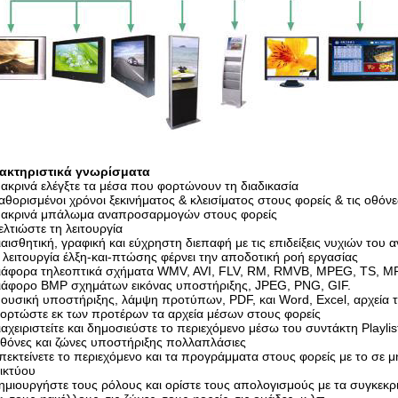
ακτηριστικά γνωρίσματα
κρινά ελέγξτε τα μέσα που φορτώνουν τη διαδικασία
θορισμένοι χρόνοι ξεκινήματος & κλεισίματος στους φορείς & τις οθόνε
ακρινά μπάλωμα αναπροσαρμογών στους φορείς
λτιώστε τη λειτουργία
αισθητική, γραφική και εύχρηστη διεπαφή με τις επιδείξεις νυχιών του α
λειτουργία έλξη-και-πτώσης φέρνει την αποδοτική ροή εργασίας
ιάφορα τηλεοπτικά σχήματα WMV, AVI, FLV, RM, RMVB, MPEG, TS, M
ιάφορο BMP σχημάτων εικόνας υποστήριξης, JPEG, PNG, GIF.
υσική υποστήριξης, λάμψη προτύπων, PDF, και Word, Excel, αρχεία τ
ορτώστε εκ των προτέρων τα αρχεία μέσων στους φορείς
αχειριστείτε και δημοσιεύστε το περιεχόμενο μέσω του συντάκτη Playlis
θόνες και ζώνες υποστήριξης πολλαπλάσιες
εκτείνετε το περιεχόμενο και τα προγράμματα στους φορείς με το σε
ικτύου
μιουργήστε τους ρόλους και ορίστε τους απολογισμούς με τα συγκεκριμ