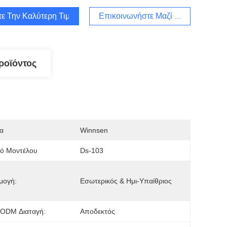
τε Την Καλύτερη Τιμή
Επικοινωνήστε Μαζί Μας
ροϊόντος
α
Winnsen
μό Μοντέλου
Ds-103
μογή:
Εσωτερικός & Ημι-Υπαίθριος
ODM Διαταγή:
Αποδεκτός