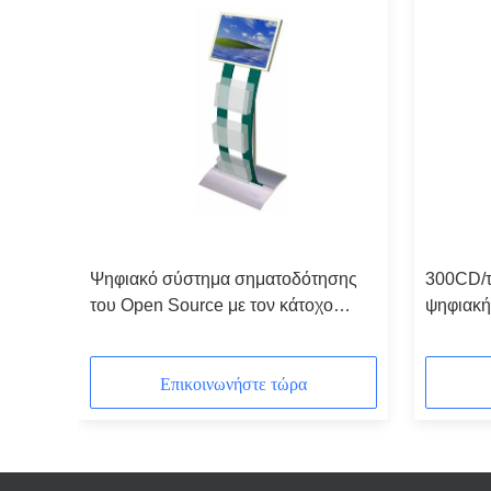
Ψηφιακό σύστημα σηματοδότησης
300CD/τ
LCD
του Open Source με τον κάτοχο
ψηφιακή
ζει
φυλλάδιων, το εσωτερικές βούλωμα
σηματοδ
ς 19
& την επίδειξη οθονών διαφήμισης
τηλεοπτ
παιχνιδιού LCD
Επικοινωνήστε τώρα