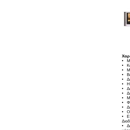
Χαρ
• Μα
• Κα
• Μ
• Βε
• Δι
• Η 
• Δ
• Δ
• Μο
• Φ
• Δι
• Ο
• Επ
Διαδ
• Δη