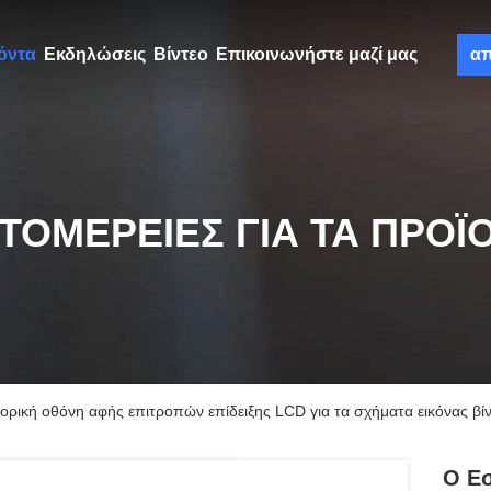
όντα
Εκδηλώσεις
Βίντεο
Επικοινωνήστε μαζί μας
α
ΤΟΜΈΡΕΙΕΣ ΓΙΑ ΤΑ ΠΡΟΪ
ορική οθόνη αφής επιτροπών επίδειξης LCD για τα σχήματα εικόνας βί
Ο Εσ