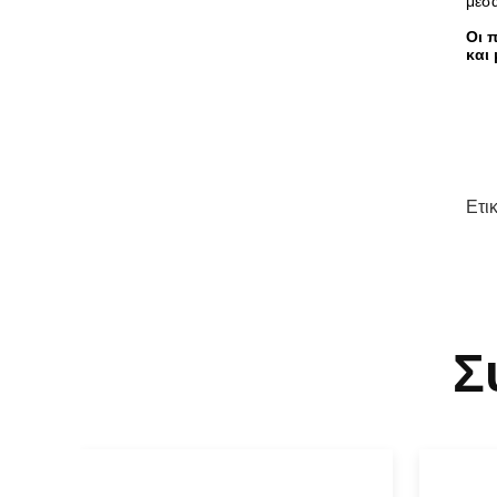
μέσα
Οι 
και
Ετι
Σ