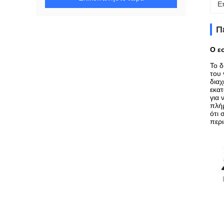
Ε
Π
Ο ε
Το δ
του 
διαχ
εκατ
για 
πλήρ
ότι 
περι