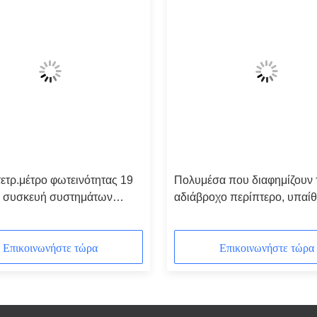
ετρ.μέτρο φωτεινότητας 19
Πολυμέσα που διαφημίζουν 
 συσκευή συστημάτων
αδιάβροχο περίπτερο, υπαίθ
ότησης ίντσας LCD για την
σύστημα περίπτερων οθόνη
ική διαφήμιση
LCD με το καταφύγιο
Επικοινωνήστε τώρα
Επικοινωνήστε τώρα