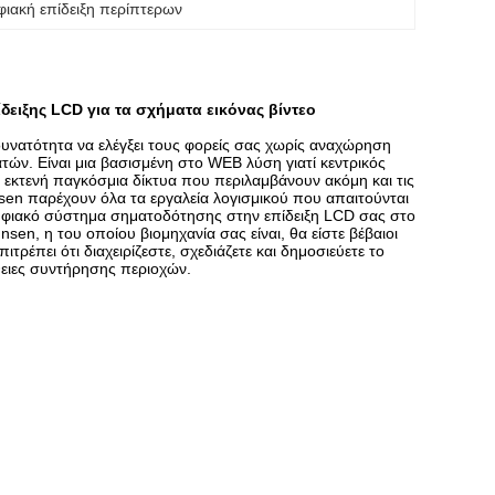
φιακή επίδειξη περίπτερων
ειξης LCD για τα σχήματα εικόνας βίντεο
υνατότητα να ελέγξει τους φορείς σας χωρίς αναχώρηση
τών. Είναι μια βασισμένη στο WEB λύση γιατί κεντρικός
τα εκτενή παγκόσμια δίκτυα που περιλαμβάνουν ακόμη και τις
n παρέχουν όλα τα εργαλεία λογισμικού που απαιτούνται
 ψηφιακό σύστημα σηματοδότησης στην επίδειξη LCD σας στο
, η του οποίου βιομηχανία σας είναι, θα είστε βέβαιοι
ρέπει ότι διαχειρίζεστε, σχεδιάζετε και δημοσιεύετε το
ειες συντήρησης περιοχών.