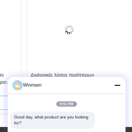
το
Διαλογικές λύσεις περίπτερων
ριο
καιρικής απόδειξης
Winnsen
ς αφής
αυτοεξυπηρετήσεων γραφείου
χάλυβα με 7 ίντσα LCD
Επικοινωνήστε τώρα
9:51 PM
Good day, what product are you looking 
for?