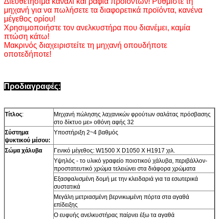
Διευθετήσιμα κανάλι και ράφια προϊόντων! Ρυθμίστε τη
μηχανή για να πωλήσετε τα διαφορετικά προϊόντα, κανένα
μέγεθος ορίου!
Χρησιμοποιήστε τον ανελκυστήρα που διανέμει, καμία
πτώση κάτω!
Μακρινός διαχειριστείτε τη μηχανή οπουδήποτε
οποτεδήποτε!
Προδιαγραφές:
Τίτλος
:
Μηχανή πώλησης λαχανικών φρούτων σαλάτας πρόσβασης
στο δίκτυο με» οθόνη αφής 32
Σύστημα
Υποστήριξη 2~4 βαθμός
ψυκτικού μέσου:
Σώμα χάλυβα
Γενικό μέγεθος: W1500 Χ D1050 Χ H1917 χιλ.
Υψηλός - το υλικό γραφείο ποιοτικού χάλυβα, περιβάλλον-
προστατευτικό χρώμα τελειώνει στα διάφορα χρώματα
Εξασφαλισμένη δομή με την κλειδαριά για τα εσωτερικά
συστατικά
Μεγάλη μετριασμένη βερνικωμένη πόρτα στα αγαθά
επίδειξης
Ο ευφυής ανελκυστήρας παίρνει έξω τα αγαθά