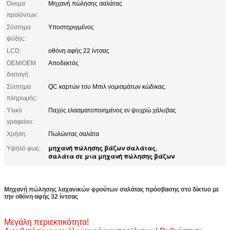
Όνομα
Μηχανή πώλησης σαλάτας
προϊόντων:
Σύστημα
Υποστηριγμένος
ψύξης:
LCD:
οθόνη αφής 22 ίντσας
OEM/OEM
Αποδεκτός
διαταγή:
Σύστημα
QC καρτών του Μπιλ νομισμάτων κώδικας.
πληρωμής:
Υλικό
Παχύς ελασματοποιημένος εν ψυχρώ χάλυβας
γραφείου:
Χρήση:
Πωλώντας σαλάτα
μηχανή πώλησης βάζων σαλάτας
Υψηλό φως:
,
σαλάτα σε μια μηχανή πώλησης βάζων
Μηχανή πώλησης λαχανικών φρούτων σαλάτας πρόσβασης στο δίκτυο με
την οθόνη αφής 32 ίντσας
Μεγάλη περιεκτικότητα!