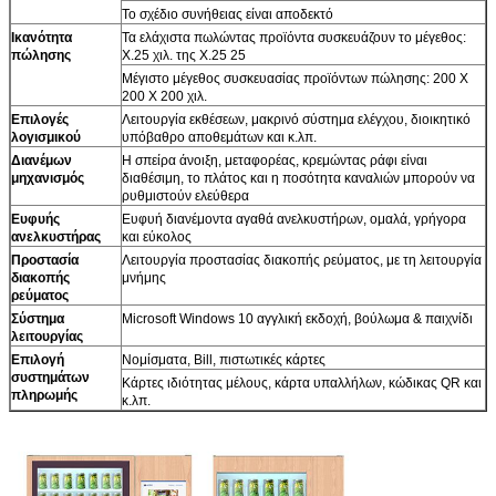
Το σχέδιο συνήθειας είναι αποδεκτό
Ικανότητα
Τα ελάχιστα πωλώντας προϊόντα συσκευάζουν το μέγεθος:
πώλησης
X.25 χιλ. της X.25 25
Μέγιστο μέγεθος συσκευασίας προϊόντων πώλησης: 200 X
200 X 200 χιλ.
Επιλογές
Λειτουργία εκθέσεων, μακρινό σύστημα ελέγχου, διοικητικό
λογισμικού
υπόβαθρο αποθεμάτων και κ.λπ.
Διανέμων
Η σπείρα άνοιξη, μεταφορέας, κρεμώντας ράφι είναι
μηχανισμός
διαθέσιμη, το πλάτος και η ποσότητα καναλιών μπορούν να
ρυθμιστούν ελεύθερα
Ευφυής
Ευφυή διανέμοντα αγαθά ανελκυστήρων, ομαλά, γρήγορα
ανελκυστήρας
και εύκολος
Προστασία
Λειτουργία προστασίας διακοπής ρεύματος, με τη λειτουργία
διακοπής
μνήμης
ρεύματος
Σύστημα
Microsoft Windows 10 αγγλική εκδοχή, βούλωμα & παιχνίδι
λειτουργίας
Επιλογή
Νομίσματα, Bill, πιστωτικές κάρτες
συστημάτων
Κάρτες ιδιότητας μέλους, κάρτα υπαλλήλων, κώδικας QR και
πληρωμής
κ.λπ.