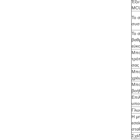
Έξυ
MCU
Το 
συσ
Το 
βαθ
εύκ
Μπο
τρό
σας
Μπορ
χρέ
Μπο
βοή
Επι
υπο
Γλω
Η μη
εσεί
στα
Σχέ