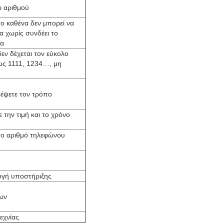
ι αριθμού
ο καθένα δεν μπορεί να
α χωρίς συνδέει το
σα
ν δέχεται τον εύκολο
ς 1111, 1234…, μη
ρέψετε τον τρόπο
 την τιμή και το χρόνο
 το αριθμό τηλεφώνου
ογή υποστήριξης
εων
εχνίας