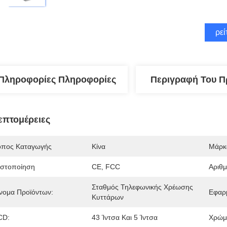
Βρεί
Πληροφορίες Πληροφορίες
Περιγραφή Του Π
επτομέρειες
όπος Καταγωγής
Κίνα
Μάρκ
ιστοποίηση
CE, FCC
Αριθ
Σταθμός Τηλεφωνικής Χρέωσης 
νομα Προϊόντων:
Εφαρ
Κυττάρων
CD:
43 Ίντσα Και 5 Ίντσα
Χρώμ