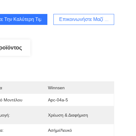
τε Την Καλύτερη Τιμή
Επικοινωνήστε Μαζί Μας
ροϊόντος
α
Winnsen
μό Μοντέλου
Apc-04a-5
μογή:
Χρέωση & Διαφήμιση
α:
Ασήμι/λευκό