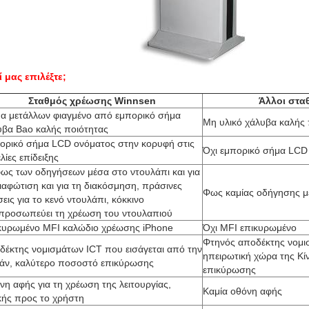
ί μας επιλέξτε;
Σταθμός χρέωσης Winnsen
Άλλοι στα
α μετάλλων φιαγμένο από εμπορικό σήμα
Μη υλικό χάλυβα καλής 
υβα Bao καλής ποιότητας
ορικό σήμα LCD ονόματος στην κορυφή στις
Όχι εμπορικό σήμα LCD
λίες επίδειξης
φως των οδηγήσεων μέσα στο ντουλάπι και για
ιαφώτιση και για τη διακόσμηση, πράσινες
Φως καμίας οδήγησης μ
εις για το κενό ντουλάπι, κόκκινο
ιπροσωπεύει τη χρέωση του ντουλαπιού
κυρωμένο MFI καλώδιο χρέωσης iPhone
Όχι MFI επικυρωμένο
Φτηνός αποδέκτης νομισ
δέκτης νομισμάτων ICT που εισάγεται από την
ηπειρωτική χώρα της Κί
βάν, καλύτερο ποσοστό επικύρωσης
επικύρωσης
η αφής για τη χρέωση της λειτουργίας,
Καμία οθόνη αφής
ικής προς το χρήστη