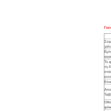
Γιατ
Σώμ
χάλ
Εμπ
αγγε
Το 
τη δ
στάσ
αντ
Επι
Απο
Ταϊ
Οθόν
φιλ