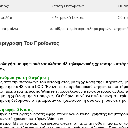
ύπος:
Στάση Πατωμάτων
OEM/
τουλάπι:
4 Ψηφιακό Lokers
Σύστ
πισημαίνω:
υπαίθριο περίπτερο πληροφοριών
, 
ψηφιακή
εριγραφή Του Προϊόντος
ολογήσιμα ψηφιακά ντουλάπια 43 τηλεφωνικής χρέωσης κυττά
σας
τφόρμα για τη διαφήμιση
ς από την παραγωγή του εισοδήματος με τη χρέωση της υπηρεσίας, μπ
ήμισης σε 43 ίντσα LCD. Έναντι του παραδοσιακού ψηφιακού συστήμα
τά περίπτερα χρέωσης Winnsen προσελκύουν περισσότερους ανθρώπους
ι με τη χρέωση της λειτουργίας. Οι άνθρωποι γύρω από τα κινητά περί
ήμιση δεδομένου ότι μπόρεσαν να χρεώσουν τη συσκευή τους σε την.
νη αφής 5 ίντσας
ηγία λειτουργίας 5 ίντσας αφής επιδείξεων οθόνης, χρήστης θα μπορού
εφωνική χρέωση κυττάρων Winnsen
πτερο. Με τη γρήγορη και ενεργό απάντηση από την οθόνη αφής, οι χρ
σουν το τηλέφωνο κυττάρων τους στο περίπτερο Winnsen. Προσφέρει σ