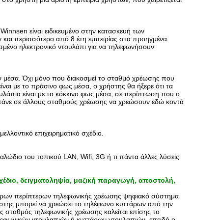
Winnsen είναι ειδικευμένο στην κατασκευή των
 και περισσότερο από 8 έτη εμπειρίας στα προηγμένα
σμένο ηλεκτρονικό ντουλάπι για να τηλεφωνήσουν
ν μέσα. Όχι μόνο που διακοσμεί το σταθμό χρέωσης που
 είναι με το πράσινο φως μέσα, ο χρήστης θα ήξερε ότι τα
ουλάπια είναι με το κόκκινο φως μέσα, σε περίπτωση που ο
να πάνε σε άλλους σταθμούς χρέωσης να χρεώσουν εδώ κοντά
μελλοντικό επιχειρηματικό σχέδιο.
λώδιο του τοπικού LAN, Wifi, 3G ή τι πάντα άλλες λύσεις
χέδιο, δειγματοληψία, μαζική παραγωγή, αποστολή,
ττάρων περίπτερων τηλεφωνικής χρέωσης ψηφιακό σύστημα
ήστης μπορεί να χρεώσει το τηλέφωνο κυττάρων από την
ς σταθμός τηλεφωνικής χρέωσης καλείται επίσης το
εφωνικών ντουλαπιών ή κυττάρων ντουλαπιών, επειδή ο