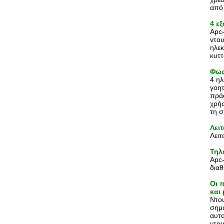
από 
4 ε
Apc-
ντου
ηλεκ
κυτ
Φως
4 ηλ
γοητ
πράσ
χρήσ
τη σ
Λει
Λειτ
Τηλ
Apc-
διαθ
Οι 
και
Ντου
σημα
αυτο
ντου