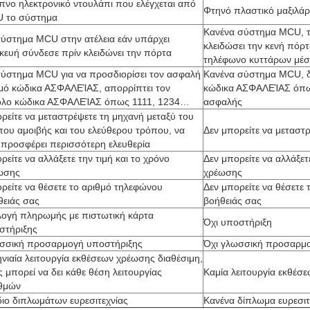
πνο ηλεκτρονικό ντουλάπι που ελέγχεται από
Φτηνό πλαστικό μαξιλάρ
 το σύστημα
Κανένα σύστημα MCU, τ
σύστημα MCU στην ατέλεια εάν υπάρχει
κλειδώσει την κενή πόρτ
κευή σύνδεσε πρίν κλειδώνει την πόρτα
τηλέφωνο κυττάρων μέ
σύστημα MCU για να προσδιορίσει τον ασφαλή
Κανένα σύστημα MCU, δε
μό κώδικα ΑΣΦΑΛΕΊΑΣ, απορρίπτει τον
κώδικα ΑΣΦΑΛΕΊΑΣ όπω
ολο κώδικα ΑΣΦΑΛΕΊΑΣ όπως 1111, 1234…
ασφαλής
ρείτε να μεταστρέψετε τη μηχανή μεταξύ του
που αμοιβής και του ελεύθερου τρόπου, να
Δεν μπορείτε να μεταστ
 προσφέρει περισσότερη ελευθερία
είτε να αλλάξετε την τιμή και το χρόνο
Δεν μπορείτε να αλλάξετε
ωσης
χρέωσης
ρείτε να θέσετε το αριθμό τηλεφώνου
Δεν μπορείτε να θέσετε
θειάς σας
βοήθειάς σας
λογή πληρωμής με πιστωτική κάρτα
Όχι υποστήριξη
στήριξης
σσική προσαρμογή υποστήριξης
Όχι γλωσσική προσαρμ
νιαία λειτουργία εκθέσεων χρέωσης διαθέσιμη,
ς μπορεί να δει κάθε θέση λειτουργίας
Καμία λειτουργία εκθέσ
θμών
διο διπλωμάτων ευρεσιτεχνίας
Κανένα δίπλωμα ευρεσιτ