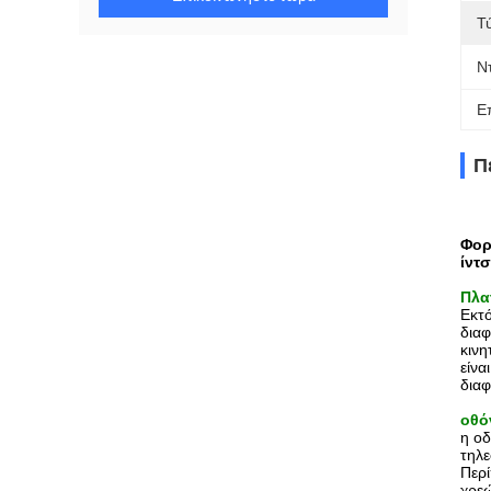
Τ
Ν
Ε
Π
Φορ
ίντ
Πλα
Εκτό
διαφ
κινη
είνα
διαφ
οθό
η οδ
τηλ
Περί
χρεώ