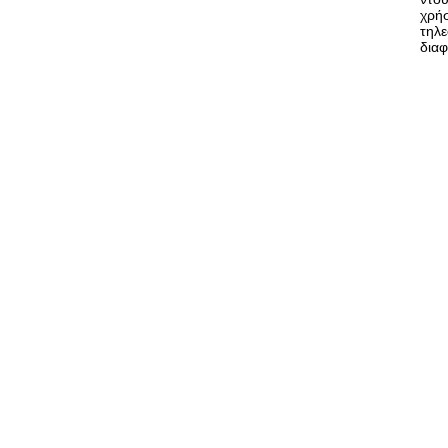
χρήσ
τηλε
δια