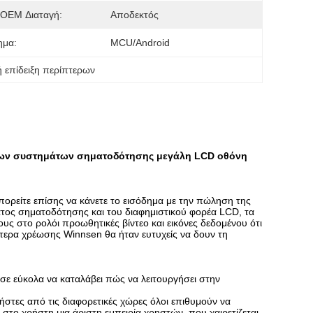
OEM Διαταγή:
Αποδεκτός
ημα:
MCU/Android
 επίδειξη περίπτερων
ρων συστημάτων σηματοδότησης μεγάλη LCD οθόνη
ορείτε επίσης να κάνετε το εισόδημα με την πώληση της
τος σηματοδότησης και του διαφημιστικού φορέα LCD, τα
 στο ρολόι προωθητικές βίντεο και εικόνες δεδομένου ότι
πτερα χρέωσης Winnsen θα ήταν ευτυχείς να δουν τη
σε εύκολα να καταλάβει πώς να λειτουργήσει στην
ήστες από τις διαφορετικές χώρες όλοι επιθυμούν να
το χρήστη μια άριστη εμπειρία χρηστών, που χαιρετίζεται