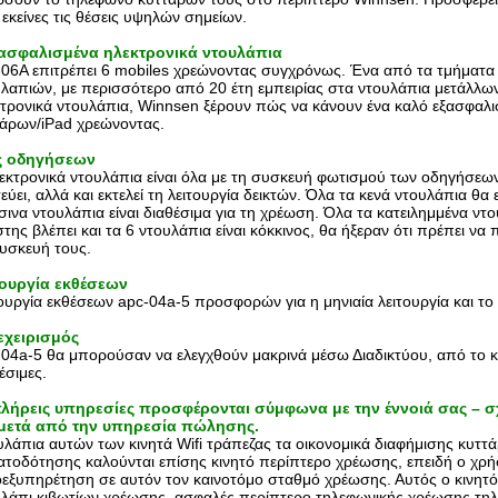
εκείνες τις θέσεις υψηλών σημείων.
ξασφαλισμένα ηλεκτρονικά ντουλάπια
06A επιτρέπει 6 mobiles χρεώνοντας συγχρόνως. Ένα από τα τμήματα 
λαπιών, με περισσότερο από 20 έτη εμπειρίας στα ντουλάπια μετάλλων
τρονικά ντουλάπια, Winnsen ξέρουν πώς να κάνουν ένα καλό εξασφαλι
τάρων/iPad χρεώνοντας.
 οδηγήσεων
εκτρονικά ντουλάπια είναι όλα με τη συσκευή φωτισμού των οδηγήσεω
εύει, αλλά και εκτελεί τη λειτουργία δεικτών. Όλα τα κενά ντουλάπια θα
ινα ντουλάπια είναι διαθέσιμα για τη χρέωση. Όλα τα κατειλημμένα ντ
της βλέπει και τα 6 ντουλάπια είναι κόκκινος, θα ήξεραν ότι πρέπει 
υσκευή τους.
τουργία εκθέσεων
ουργία εκθέσεων apc-04a-5 προσφορών για η μηνιαία λειτουργία και το 
εχειρισμός
04a-5 θα μπορούσαν να ελεγχθούν μακρινά μέσω Διαδικτύου, από το κα
έσιμες.
πλήρεις υπηρεσίες προσφέρονται σύμφωνα με την έννοιά σας – σ
 μετά από την υπηρεσία πώλησης.
λάπια αυτών των κινητά Wifi τράπεζας τα οικονομικά διαφήμισης κυ
τοδότησης καλούνται επίσης κινητό περίπτερο χρέωσης, επειδή ο χρ
εξυπηρέτηση σε αυτόν τον καινοτόμο σταθμό χρέωσης. Αυτός ο κινητό
λάπι κιβωτίων χρέωσης, ασφαλές περίπτερο τηλεφωνικής χρέωσης τηλ