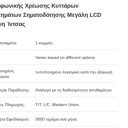
εφωνικής Χρέωσης Κυττάρων
τημάτων Σηματοδότησης Μεγάλη LCD
η Ίντσας
ποιημένο:
1 κομμάτι
Varies based on different options
οιημένη
τυποποιημένο λογισμικό κατά την εξαγωγή
ασία:
σμία Παράδοσης:
Ανάλογα με τη διαθεσιμότητα αποθεμάτων
ος Πληρωμής:
T/T, L/C, Western Union,
ητα Εφοδιασμού:
3000 τεμάχια ανά μήνα