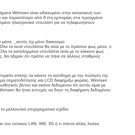
ήματα Winnsen είναι ειδικευμένο στην κατασκευή των
 και περισσότερο από 8 έτη εμπειρίας στα προηγμένα
σμένο ηλεκτρονικό ντουλάπι για να τηλεφωνήσουν
ν μέσα. _αυτός όχι μόνο διακοσμώ
Όλα τα κενά ντουλάπια θα είναι με το πράσινο φως μέσα, ο
Όλα τα κατειλημμένα ντουλάπια είναι με το κόκκινο φως
ος, θα ήξεραν ότι πρέπει να πάνε σε άλλους σταθμούς
ορείτε επίσης να κάνετε το εισόδημα με την πώληση της
ημα σηματοδότησης και LCD διαφημίζω φορέας, Winnsen
τικός βίντεο και εικόνα δεδομένου ότι αυτός είμαι με
innsen θα ήταν ευτυχείς να δουν τη διαφήμιση δεδομένου
το μελλοντικό επιχειρηματικό σχέδιο.
 του τοπικού LAN, Wifi, 3G ή τι πάντα άλλες λύσεις