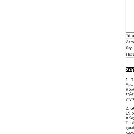
Τάσ
Λει
θερ
Πισ
Χαρ
1.
Π
Apc-
πολυ
τηλέ
γεγο
2.
ο
19 ο
πώς
Περί
χρε
καλω