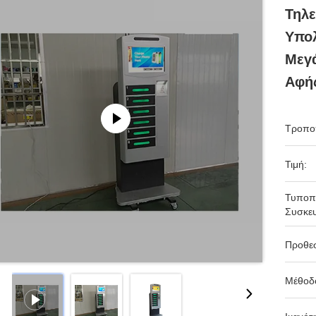
Τηλ
Υπο
Μεγά
Αφή
Τροπο
Τιμή:
Τυποπ
Συσκευ
Προθε
Μέθοδ