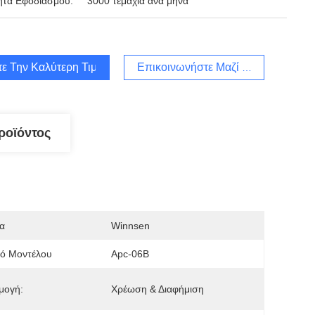
ητα Εφοδιασμού:
3000 τεμάχια ανά μήνα
τε Την Καλύτερη Τιμή
Επικοινωνήστε Μαζί Μας
ροϊόντος
α
Winnsen
μό Μοντέλου
Apc-06B
μογή:
Χρέωση & Διαφήμιση