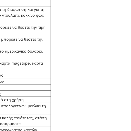
τη διαφώτιση και για τη
 ντουλάπι, κόκκινο φως
ρείτε να θέσετε την τιμή
μπορείτε να θέσετε την
το αμερικανικό δολάριο,
κάρτα magstripe, κάρτα
ας
εων
ς
κό στη χρήση
υπολογιστών, μειώνει τη
α καλής ποιότητας, στάση
ροσαρμοστεί
 αναγνώστης καρτών,