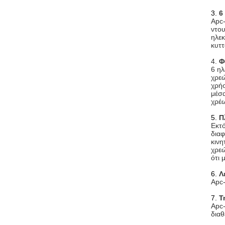
3.
6
Apc-
ντου
ηλεκ
κυτ
4.
Φ
6 ηλ
χρεώ
χρήσ
μέσα
χρέ
5.
Π
Εκτό
δια
κινη
χρεώ
ότι 
6.
Λ
Apc-
7.
Τ
Apc-
διαθ