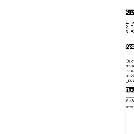
Απλ
1.
Κ
2.
Π
3.
Ε
Χρέ
Οι σ
σημα
ενσω
συνδ
_κύτ
Προ
6 ε
ντο