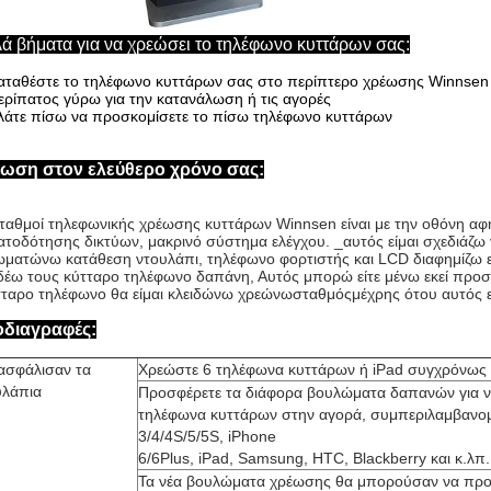
ά βήματα για να χρεώσει το τηλέφωνο κυττάρων σας:
αταθέστε το τηλέφωνο κυττάρων σας στο περίπτερο χρέωσης Winnsen
ερίπατος γύρω για την κατανάλωση ή τις αγορές
λάτε πίσω να προσκομίσετε το πίσω τηλέφωνο κυττάρων
ωση στον ελεύθερο χρόνο σας:
ταθμοί τηλεφωνικής χρέωσης κυττάρων Winnsen είναι με
την οθόνη αφή
τοδότησης δικτύων, μακρινό σύστημα ελέγχου. _αυτός είμαι σχεδιάζω
ματώνω κατάθεση ντουλάπι, τηλέφωνο φορτιστής και LCD διαφημίζω ε
έω τους κύτταρο τηλέφωνο δαπάνη, Αυτός μπορώ είτε μένω εκεί προσ
ταρο τηλέφωνο θα είμαι κλειδώνω χρεώνωσταθμόςμέχρης ότου αυτός ε
διαγραφές:
ξασφάλισαν τα
Χρεώστε 6 τηλέφωνα κυττάρων ή iPad συγχρόνως
υλάπια
Προσφέρετε τα διάφορα βουλώματα δαπανών για ν
τηλέφωνα κυττάρων στην αγορά, συμπεριλαμβανομ
3/4/4S/5/5S, iPhone
6/6Plus, iPad, Samsung, HTC, Blackberry και κ.λπ.
Τα νέα βουλώματα χρέωσης θα μπορούσαν να προ