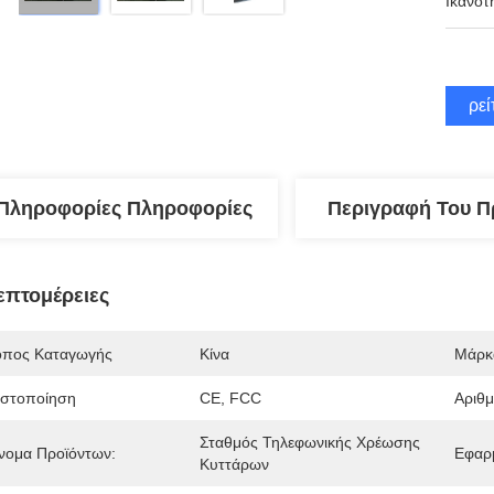
Ικανότ
Βρεί
Πληροφορίες Πληροφορίες
Περιγραφή Του Π
επτομέρειες
όπος Καταγωγής
Κίνα
Μάρκ
ιστοποίηση
CE, FCC
Αριθ
Σταθμός Τηλεφωνικής Χρέωσης 
νομα Προϊόντων:
Εφαρ
Κυττάρων