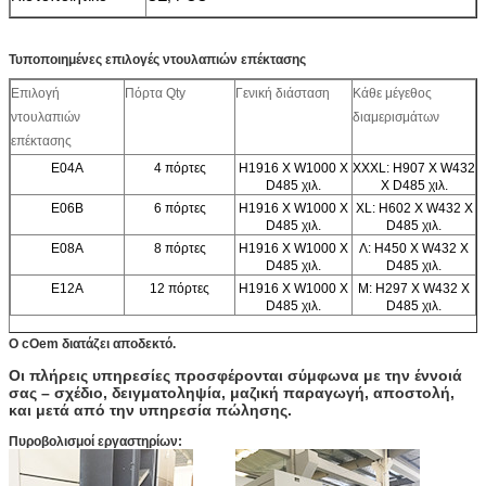
Τυποποιημένες επιλογές ντουλαπιών επέκτασης
Επιλογή
Πόρτα Qty
Γενική διάσταση
Κάθε μέγεθος
ντουλαπιών
διαμερισμάτων
επέκτασης
E04A
4 πόρτες
H1916 Χ W1000 Χ
XXXL: H907 Χ W432
D485 χιλ.
Χ D485 χιλ.
E06B
6 πόρτες
H1916 Χ W1000 Χ
XL: H602 Χ W432 Χ
D485 χιλ.
D485 χιλ.
E08A
8 πόρτες
H1916 Χ W1000 Χ
Λ: H450 Χ W432 Χ
D485 χιλ.
D485 χιλ.
E12A
12 πόρτες
H1916 Χ W1000 Χ
Μ: H297 Χ W432 Χ
D485 χιλ.
D485 χιλ.
Ο cOem διατάζει αποδεκτό.
Οι πλήρεις υπηρεσίες προσφέρονται σύμφωνα με την έννοιά
σας – σχέδιο, δειγματοληψία, μαζική παραγωγή, αποστολή,
και μετά από την υπηρεσία πώλησης.
Πυροβολισμοί εργαστηρίων: