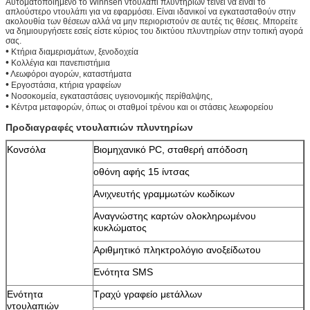
Αυτοματοποιημένο το Winnsen ντουλάπι πλυντηρίων τείνει να είναι το
απλούστερο ντουλάπι για να εφαρμόσει. Είναι ιδανικοί να εγκατασταθούν στην
ακολουθία των θέσεων αλλά να μην περιοριστούν σε αυτές τις θέσεις. Μπορείτε
να δημιουργήσετε εσείς είστε κύριος του δικτύου πλυντηρίων στην τοπική αγορά
σας.
•
Κτήρια διαμερισμάτων, ξενοδοχεία
•
Κολλέγια και πανεπιστήμια
•
Λεωφόροι αγορών, καταστήματα
•
Εργοστάσια, κτήρια γραφείων
Αφήστε ένα μήνυμα
•
Νοσοκομεία, εγκαταστάσεις υγειονομικής περίθαλψης,
•
Κέντρα μεταφορών, όπως οι σταθμοί τρένου και οι στάσεις λεωφορείου
We bellen je snel terug!
Προδιαγραφές ντουλαπιών πλυντηρίων
Κονσόλα
Βιομηχανικό PC, σταθερή απόδοση
οθόνη αφής 15 ίντσας
Ανιχνευτής γραμμωτών κωδίκων
Αναγνώστης καρτών ολοκληρωμένου
κυκλώματος
Αριθμητικό πληκτρολόγιο ανοξείδωτου
Ενότητα SMS
Ενότητα
Τραχύ γραφείο μετάλλων
ντουλαπιών