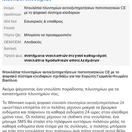
όνομα
Ντουλάπια πλυντηρίων αυτοεξυπηρετήσεων πιστοποιητικών CE
με το ψηφιακό σύστημα κλειδαριών
προϊόντων:
404 Not
Εσωτερικός & υπαίθριος
Found:
Πόρτα Qty:
Μπορέστε να προσαρμοστείτε
OEM/ODM
Αποδεκτός
διαταγή:
συστήματα ντουλαπιών στεγνού καθαρισμού
Υψηλό φως:
,
ντουλάπια προσωπικών αποτελεσμάτων
Ντουλάπια πλυντηρίων αυτοεξυπηρετήσεων πιστοποιητικών CE με το
ψηφιακό σύστημα κλειδαριών σχεδιάζω για την Ευρώπη Γερμανία Ηνωμένο
Βασίλειο
Ακόμα ψάχνοντας ένα ντουλάπι παράδοσης πλυντηρίων για τα
καταστήματα πλυντηρίων σας;
Το Winnsen
ευφυές ψηφιακό ντουλάπι πλυντηρίων αυτοεξυπηρετήσεων 24
επιτρέπει ότι
πελάτες ρίχνουν μακριά τα βρώμικα
ωρών/7days
οι
ενδύματα και παίρνουν τα καθαρά ενδύματα 24 ώρες στον ελεύθερο
χρόνο τους. Οι πελάτες ρίχνουν τα clothers στα ντουλάπια, ένα
μήνυμα SMS θα σταλεί στο τηλέφωνο κυττάρων πελατών μόλις τα
καθαρά ενδύματα είναι έτοιμα για τις συλλογές, ο πελάτης μπόρεσε
να πάει στα ντουλάπια που παίρνουν ανά πάσα στιγμή αυτοί θέλει.