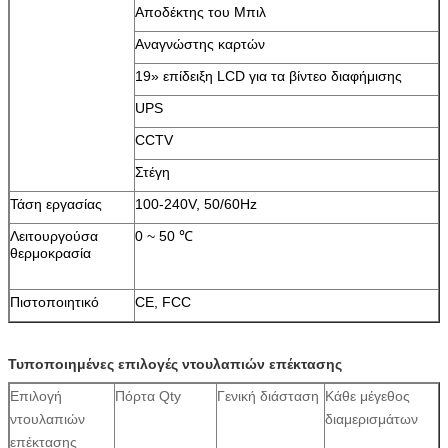
Αποδέκτης του Μπιλ
Αναγνώστης καρτών
19» επίδειξη LCD για τα βίντεο διαφήμισης
υποβολή
UPS
CCTV
Στέγη
Τάση εργασίας
100-240V, 50/60Hz
Λειτουργούσα
0 ~ 50 ℃
θερμοκρασία
Πιστοποιητικό
CE, FCC
Τυποποιημένες επιλογές ντουλαπιών επέκτασης
Επιλογή
Πόρτα Qty
Γενική διάσταση
Κάθε μέγεθος
ντουλαπιών
διαμερισμάτων
επέκτασης