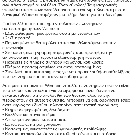
ανά πάσα στιγμή αυτοί θέλει. Τόσο εύκολος! Τα ηλεκτρονικές
ντουλάπια και οι κονσόλες Winnsen που ενσωματώνονται με στο
λογισμικό Winnsen παρέχουν μια πλήρη λύση για το πλυντήριο.
Γιατί επιλέξτε το κατάστημα ντουλαπιών πλυντηρίων
αυτοεξυπηρετήσεων Winnsen;
• Εξασφαλισμένο ηλεκτρονικό σύστημα ντουλαπιών
• 24/7 προσιτό
• Παίρνει μόνο τα δευτερόλεπτα και για εξελισσόμενο και την
επανάλειψη
• Στο εσωτερικό η γραμμή παραγωγής σας προσφέρει την
ανταγωνιστική τιμή, τεράστια εξοικονόμηση κόστους
• Παρέχετε τις πλήρεις σκληρού και λογισμικού λύσεις
• Πλήρως προσαρμοσμένος και αυτοματοποιημένος
• Συνολικά αυτοματοποιημένος για να παρακολουθήσει κάθε λίβρας
του πλυντηρίου και του στεγνού καθαρισμού
Αυτοματοποιημένο το Winnsen ντουλάπι πλυντηρίων τείνει να είναι
το απλούστερο ντουλάπι για να εφαρμόσει. Είναι ιδανικοί να
εγκατασταθούν στην ακολουθία των θέσεων αλλά να μην
περιοριστούν σε αυτές τις θέσεις. Μπορείτε να δημιουργήσετε εσείς
είστε κύριος του δικτύου πλυντηρίων στην τοπική αγορά σας.
• Κτήρια διαμερισμάτων, ξενοδοχεία
• Κολλέγια και πανεπιστήμια
• Λεωφόροι αγορών, καταστήματα
• Εργοστάσια, κτήρια γραφείων
• Νοσοκομεία, εγκαταστάσεις υγειονομικής περίθαλψης,
• Κέντρα μεταφορών, όπως οι σταθμοί τρένου και οι στάσεις