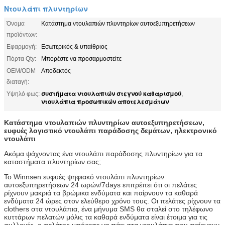
Ντουλάπι πλυντηρίων
Όνομα
Κατάστημα ντουλαπιών πλυντηρίων αυτοεξυπηρετήσεων
προϊόντων:
Εφαρμογή:
Εσωτερικός & υπαίθριος
Πόρτα Qty:
Μπορέστε να προσαρμοστείτε
OEM/ODM
Αποδεκτός
διαταγή:
συστήματα ντουλαπιών στεγνού καθαρισμού
Υψηλό φως:
,
ντουλάπια προσωπικών αποτελεσμάτων
Κατάστημα ντουλαπιών πλυντηρίων αυτοεξυπηρετήσεων,
ευφυές λογιστικό ντουλάπι παράδοσης δεμάτων, ηλεκτρονικό
ντουλάπι
Ακόμα ψάχνοντας ένα ντουλάπι παράδοσης πλυντηρίων για τα
καταστήματα πλυντηρίων σας;
Το Winnsen ευφυές ψηφιακό ντουλάπι πλυντηρίων
αυτοεξυπηρετήσεων 24 ωρών/7days επιτρέπει ότι οι πελάτες
ρίχνουν μακριά τα βρώμικα ενδύματα και παίρνουν τα καθαρά
ενδύματα 24 ώρες στον ελεύθερο χρόνο τους. Οι πελάτες ρίχνουν τα
clothers στα ντουλάπια, ένα μήνυμα SMS θα σταλεί στο τηλέφωνο
κυττάρων πελατών μόλις τα καθαρά ενδύματα είναι έτοιμα για τις
συλλογές, ο πελάτης μπόρεσε να πάει στα ντουλάπια που παίρνουν