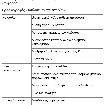
λεωφορείου
Προδιαγραφές ντουλαπιών πλυντηρίων
Κονσόλα
Βιομηχανικό PC, σταθερή απόδοση
οθόνη αφής 15 ίντσας
Ανιχνευτής γραμμωτών κωδίκων
Αφήστε ένα μήνυμα
Αναγνώστης καρτών ολοκληρωμένου
We bellen je snel terug!
κυκλώματος
Αριθμητικό πληκτρολόγιο ανοξείδωτου
Ενότητα SMS
Ενότητα
Τραχύ γραφείο μετάλλων
ντουλαπιών
Και τυποποιημένο και προσαρμοσμένο μέγεθος
πορτών διαθέσιμο
Διαφορετικές ποσότητες πορτών διαθέσιμες
3G/SMS ενότητα
Επιλογή υλικού
Αποδέκτης νομισμάτων