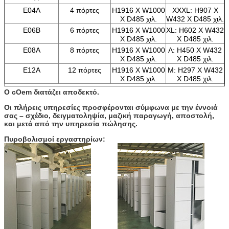
E04A
4 πόρτες
H1916 Χ W1000
XXXL: H907 Χ
Χ D485 χιλ.
W432 Χ D485 χιλ.
E06B
6 πόρτες
H1916 Χ W1000
XL: H602 Χ W432
Χ D485 χιλ.
Χ D485 χιλ.
E08A
8 πόρτες
H1916 Χ W1000
Λ: H450 Χ W432
Χ D485 χιλ.
Χ D485 χιλ.
E12A
12 πόρτες
H1916 Χ W1000
Μ: H297 Χ W432
Χ D485 χιλ.
Χ D485 χιλ.
Ο cOem διατάζει αποδεκτό.
Οι πλήρεις υπηρεσίες προσφέρονται σύμφωνα με την έννοιά
σας – σχέδιο, δειγματοληψία, μαζική παραγωγή, αποστολή,
και μετά από την υπηρεσία πώλησης.
Πυροβολισμοί εργαστηρίων: