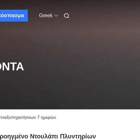
πόσπασμα
Greek
ΌΝΤΑ
αυτοεξυπηρετήσεων 7 ημερών
ροηγμένο Ντουλάπι Πλυντηρίων