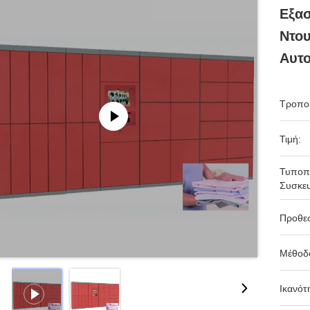
Εξασ
Ντο
Αυτ
Τροπο
Τιμή:
Τυποπ
Συσκευ
Προθε
Μέθοδ
Ικανότ