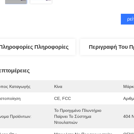
Βρεί
Πληροφορίες Πληροφορίες
Περιγραφή Του Π
επτομέρειες
όπος Καταγωγής
Κίνα
Μάρκ
ιστοποίηση
CE, FCC
Αριθ
Το Προηγμένο Πλυντήριο 
νομα Προϊόντων:
Παίρνει Το Σύστημα 
404 N
Ντουλαπιών