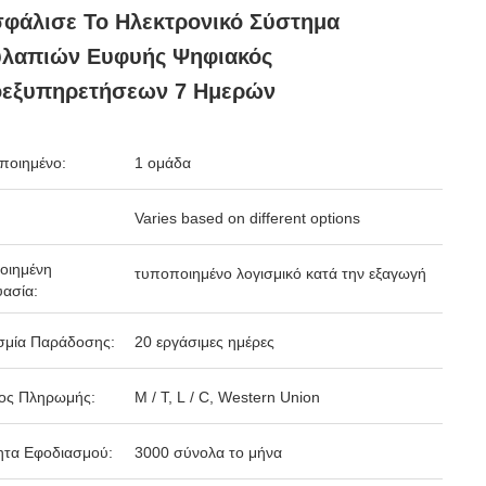
φάλισε Το Ηλεκτρονικό Σύστημα
υλαπιών Ευφυής Ψηφιακός
οεξυπηρετήσεων 7 Ημερών
ποιημένο:
1 ομάδα
Varies based on different options
οιημένη
τυποποιημένο λογισμικό κατά την εξαγωγή
ασία:
σμία Παράδοσης:
20 εργάσιμες ημέρες
ος Πληρωμής:
Μ / Τ, L / C, Western Union
ητα Εφοδιασμού:
3000 σύνολα το μήνα