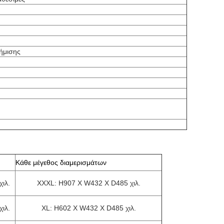
φήμισης
Κάθε μέγεθος διαμερισμάτων
ιλ.
XXXL: H907 Χ W432 Χ D485 χιλ.
ιλ.
XL: H602 Χ W432 Χ D485 χιλ.