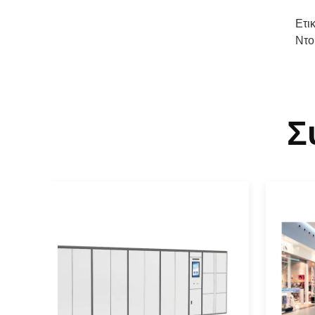
Ετι
Ντο
Σ