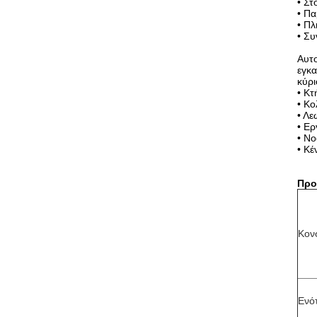
• Στ
• Πα
• Π
•
Συν
Αυτο
εγκα
κύρι
•
Κτή
•
Κολ
•
Λεω
•
Εργ
•
Νοσ
•
Κέν
Προ
Κον
Ενό