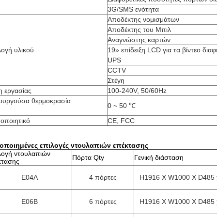
3G/SMS ενότητα
Αποδέκτης νομισμάτων
Αποδέκτης του Μπιλ
Αναγνώστης καρτών
λογή υλικού
19» επίδειξη LCD για τα βίντεο δια
UPS
CCTV
Στέγη
η εργασίας
100-240V, 50/60Hz
τουργούσα θερμοκρασία
0 ~ 50 ℃
τοποιητικό
CE, FCC
οποιημένες επιλογές ντουλαπιών επέκτασης
λογή ντουλαπιών
Πόρτα Qty
Γενική διάσταση
κτασης
E04A
4 πόρτες
H1916 Χ W1000 Χ D485 χ
E06B
6 πόρτες
H1916 Χ W1000 Χ D485 χ