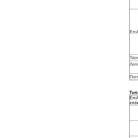
Επι
Τάσ
Λει
Πισ
Τυπ
Επι
επέ