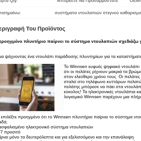
όρτα Qty:
Μπορέστε Να Προσαρμοστείτε
OEM/
πισημαίνω:
συστήματα ντουλαπιών στεγνού καθαρισμ
εριγραφή Του Προϊόντος
προηγμένο πλυντήριο παίρνει το σύστημα ντουλαπιών σχεδιάζω γι
μα ψάχνοντας ένα ντουλάπι παράδοσης πλυντηρίων για τα καταστήματ
Το Winnsen
ευφυές ψηφιακό ντουλάπι
ότι
οι
πελάτες ρίχνουν μακριά τα βρώμ
στον ελεύθερο χρόνο τους. Οι πελάτες
σταλεί στο τηλέφωνο κυττάρων πελατών 
πελάτης μπόρεσε να πάει στα ντουλάπ
εύκολος! Τα ηλεκτρονικές ντουλάπια κ
λογισμικό Winnsen παρέχουν μια πλήρ
ί επιλέξτε
προηγμένο
ότι το
Winnsen
πλυντήριο παίρνει το σύστημα ντου
αδά
;
ξασφαλισμένο ηλεκτρονικό σύστημα ντουλαπιών
/7 προσιτό
ίρνει μόνο τα δευτερόλεπτα και για εξελισσόμενο και την επανάλειψη