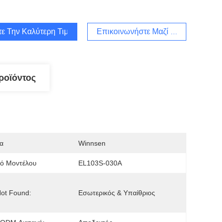
τε Την Καλύτερη Τιμή
Επικοινωνήστε Μαζί Μας
ροϊόντος
α
Winnsen
μό Μοντέλου
EL103S-030A
ot Found:
Εσωτερικός & Υπαίθριος