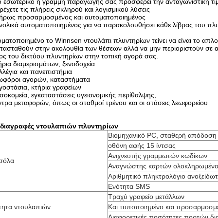
ο εσωτερικό η γραμμή παραγωγής σας προσφέρει την ανταγωνιστική τι
ρέχετε τις πλήρεις σκληρού και λογισμικού λύσεις
λήρως προσαρμοσμένος και αυτοματοποιημένος
ολικά αυτοματοποιημένος για να παρακολουθήσει κάθε λίβρας του πλυ
ματοποιημένο το Winnsen ντουλάπι πλυντηρίων τείνει να είναι το απλού
τασταθούν στην ακολουθία των θέσεων αλλά να μην περιοριστούν σε αυτ
ος του δικτύου πλυντηρίων στην τοπική αγορά σας.
ρια διαμερισμάτων, ξενοδοχεία
λέγια και πανεπιστήμια
φόροι αγορών, καταστήματα
οστάσια, κτήρια γραφείων
οκομεία, εγκαταστάσεις υγειονομικής περίθαλψης,
τρα μεταφορών, όπως οι σταθμοί τρένου και οι στάσεις λεωφορείου
διαγραφές ντουλαπιών πλυντηρίων
Βιομηχανικό PC, σταθερή απόδοση
οθόνη αφής 15 ίντσας
Ανιχνευτής γραμμωτών κωδίκων
σόλα
Αναγνώστης καρτών ολοκληρωμένο
Αριθμητικό πληκτρολόγιο ανοξείδω
Ενότητα SMS
Τραχύ γραφείο μετάλλων
τητα ντουλαπιών
Και τυποποιημένο και προσαρμοσμ
Διαφορετικές ποσότητες πορτών δι