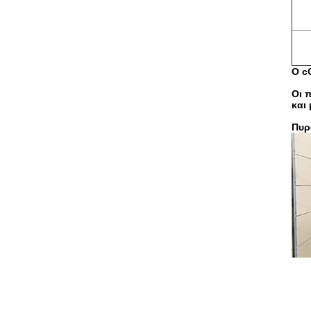
Ο c
Οι 
και
Πυρ