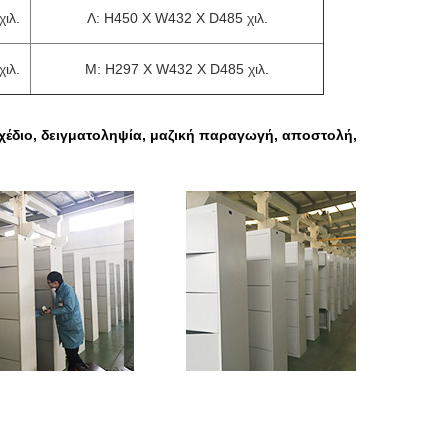
ιλ.
Λ: H450 Χ W432 Χ D485 χιλ.
ιλ.
Μ: H297 Χ W432 Χ D485 χιλ.
χέδιο, δειγματοληψία, μαζική παραγωγή, αποστολή,