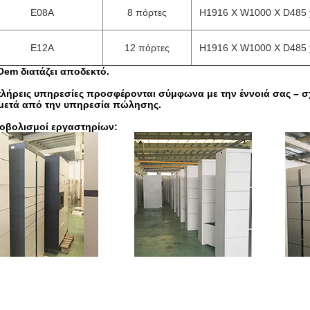
E08A
8 πόρτες
H1916 Χ W1000 Χ D485 χ
E12A
12 πόρτες
H1916 Χ W1000 Χ D485 χ
Oem διατάζει αποδεκτό.
πλήρεις υπηρεσίες προσφέρονται σύμφωνα με την έννοιά σας – σ
 μετά από την υπηρεσία πώλησης.
οβολισμοί εργαστηρίων: