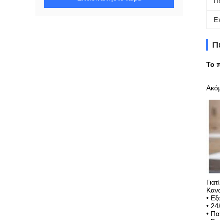
Π
Ε
Π
Το 
Ακό
Γιατ
Καν
• Ε
• 24
• Πα