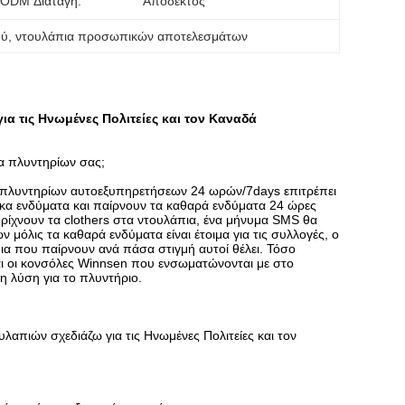
ODM Διαταγή:
Αποδεκτός
ού
, 
ντουλάπια προσωπικών αποτελεσμάτων
α τις Ηνωμένες Πολιτείες και τον Καναδά
α πλυντηρίων σας;
 πλυντηρίων αυτοεξυπηρετήσεων 24 ωρών/7days
επιτρέπει
ικα ενδύματα και παίρνουν τα καθαρά ενδύματα 24 ώρες
 ρίχνουν τα clothers στα ντουλάπια, ένα μήνυμα SMS θα
μόλις τα καθαρά ενδύματα είναι έτοιμα για τις συλλογές, ο
ια που παίρνουν ανά πάσα στιγμή αυτοί θέλει. Τόσο
αι οι κονσόλες Winnsen που ενσωματώνονται με στο
η λύση για το πλυντήριο.
λαπιών σχεδιάζω για τις Ηνωμένες Πολιτείες και τον