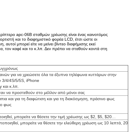
ρίπτερο apc-
06B
σταθμών χρέωσης
είναι ένας καινοτόμος
ρτιστή και το διαφημιστικό φορέα LCD, έτσι ώστε οι
υτοί μπορεί είτε να μείνει βίντεο διαφήμισης εκεί
, τον καφέ και το κ.λπ. Δεν πρέπει να σταθούν κοντά στη
συγχρόνως
νών για να χρεώσετε όλα τα έξυπνα τηλέφωνα κυττάρων στην
 3/4/4S/5/5S, iPhone
 και κ.λπ.
αν να προστεθούν στο μέλλον από μόνοι σας
ια και για τη διαφώτιση και για τη διακόσμηση, πράσινο φως
νο φως
ιηθεί, μπορείτε να θέσετε την τιμή χρέωσης ως $2, $5, $20…
ποιηθεί, μπορείτε να θέσετε την ελεύθερη χρέωση ως 10 λεπτά, 20