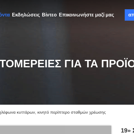
όντα
Εκδηλώσεις
Βίντεο
Επικοινωνήστε μαζί μας
α
ΤΟΜΈΡΕΙΕΣ ΓΙΑ ΤΑ ΠΡΟΪ
τηλέφωνα κυττάρων, κινητό περίπτερο σταθμών χρέωσης
19» 