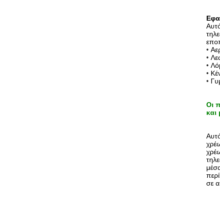
Εφα
Αυτ
τηλ
εποπ
•
Αε
•
Λε
•
Λό
•
Κέ
•
Γυ
Οι 
και
Αυτό
χρέω
χρέω
τηλε
μέσα
περί
σε α