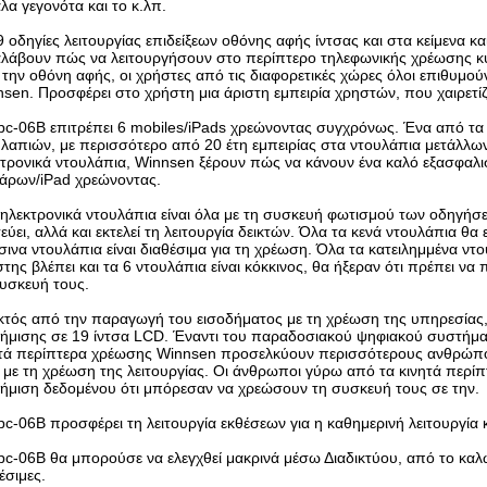
λα γεγονότα και το κ.λπ.
9 οδηγίες λειτουργίας επιδείξεων οθόνης αφής ίντσας και στα κείμενα κ
αλάβουν πώς να λειτουργήσουν στο περίπτερο τηλεφωνικής χρέωσης κ
την οθόνη αφής, οι χρήστες από τις διαφορετικές χώρες όλοι επιθυμ
sen. Προσφέρει στο χρήστη μια άριστη εμπειρία χρηστών, που χαιρετίζ
pc-06B επιτρέπει 6 mobiles/iPads χρεώνοντας συγχρόνως. Ένα από τα 
λαπιών, με περισσότερο από 20 έτη εμπειρίας στα ντουλάπια μετάλλων
τρονικά ντουλάπια, Winnsen ξέρουν πώς να κάνουν ένα καλό εξασφαλι
τάρων/iPad χρεώνοντας.
 ηλεκτρονικά ντουλάπια είναι όλα με τη συσκευή φωτισμού των οδηγή
εύει, αλλά και εκτελεί τη λειτουργία δεικτών. Όλα τα κενά ντουλάπια θα
ινα ντουλάπια είναι διαθέσιμα για τη χρέωση. Όλα τα κατειλημμένα ντ
της βλέπει και τα 6 ντουλάπια είναι κόκκινος, θα ήξεραν ότι πρέπει 
υσκευή τους.
κτός από την παραγωγή του εισοδήματος με τη χρέωση της υπηρεσίας,
ήμισης σε 19 ίντσα LCD. Έναντι του παραδοσιακού ψηφιακού συστήμα
τά περίπτερα χρέωσης Winnsen προσελκύουν περισσότερους ανθρώπους
ι με τη χρέωση της λειτουργίας. Οι άνθρωποι γύρω από τα κινητά περί
ήμιση δεδομένου ότι μπόρεσαν να χρεώσουν τη συσκευή τους σε την.
pc-06B προσφέρει τη λειτουργία εκθέσεων για η καθημερινή λειτουργία κ
pc-06B θα μπορούσε να ελεγχθεί μακρινά μέσω Διαδικτύου, από το καλώ
έσιμες.