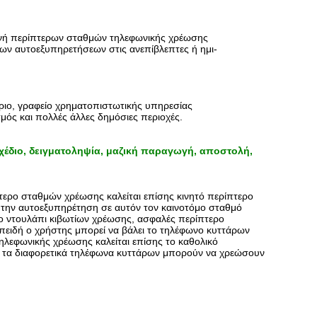
ανή περίπτερων σταθμών τηλεφωνικής χρέωσης
ρων αυτοεξυπηρετήσεων στις ανεπίβλεπτες ή ημι-
ήριο, γραφείο χρηματοπιστωτικής υπηρεσίας
σμός και πολλές άλλες δημόσιες περιοχές.
χέδιο, δειγματοληψία, μαζική παραγωγή, αποστολή,
πτερο σταθμών χρέωσης
καλείται επίσης κινητό περίπτερο
 την αυτοεξυπηρέτηση σε αυτόν τον καινοτόμο σταθμό
το ντουλάπι κιβωτίων χρέωσης, ασφαλές περίπτερο
ειδή ο χρήστης μπορεί να βάλει το τηλέφωνο κυττάρων
τηλεφωνικής χρέωσης καλείται επίσης το καθολικό
με τα διαφορετικά τηλέφωνα κυττάρων μπορούν να χρεώσουν