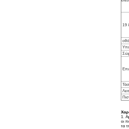
ελε
19 
οθό
Υπο
Σώ
Επι
Τάσ
Λει
Πισ
Χαρ
1. A
οι π
τα τ