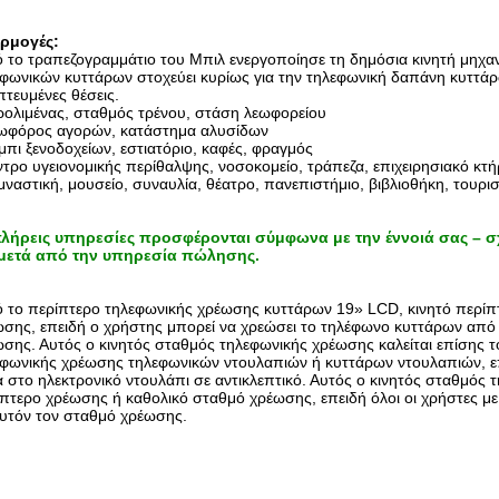
ρμογές:
ό το
τραπεζογραμμάτιο του Μπιλ ενεργοποίησε τη δημόσια κινητή μηχ
εφωνικών κυττάρων
στοχεύει κυρίως για την τηλεφωνική δαπάνη κυττά
τευμένες θέσεις.
ρολιμένας, σταθμός τρένου, στάση λεωφορείου
ωφόρος αγορών, κατάστημα αλυσίδων
μπι ξενοδοχείων, εστιατόριο, καφές, φραγμός
ντρο υγειονομικής περίθαλψης, νοσοκομείο, τράπεζα, επιχειρησιακό κτ
μναστική, μουσείο, συναυλία, θέατρο, πανεπιστήμιο, βιβλιοθήκη, τουρι
πλήρεις υπηρεσίες προσφέρονται σύμφωνα με την έννοιά σας – σ
 μετά από την υπηρεσία πώλησης.
 το
περίπτερο τηλεφωνικής χρέωσης κυττάρων 19» LCD, κινητό περί
σης, επειδή ο χρήστης μπορεί να χρεώσει το τηλέφωνο κυττάρων από
σης. Αυτός ο κινητός σταθμός τηλεφωνικής χρέωσης καλείται επίσης 
φωνικής χρέωσης τηλεφωνικών ντουλαπιών ή κυττάρων ντουλαπιών, επ
 στο ηλεκτρονικό ντουλάπι σε αντικλεπτικό. Αυτός ο κινητός σταθμός 
πτερο χρέωσης ή καθολικό σταθμό χρέωσης, επειδή όλοι οι χρήστες 
υτόν τον σταθμό χρέωσης.