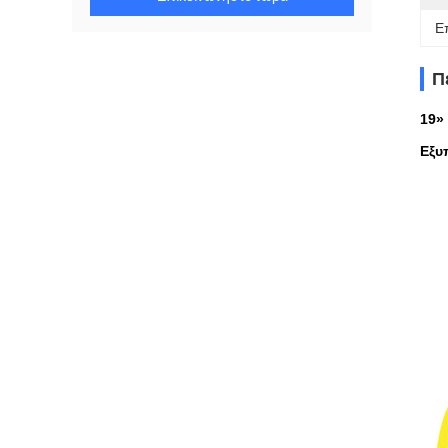
Ε
Π
19»
Εξυ