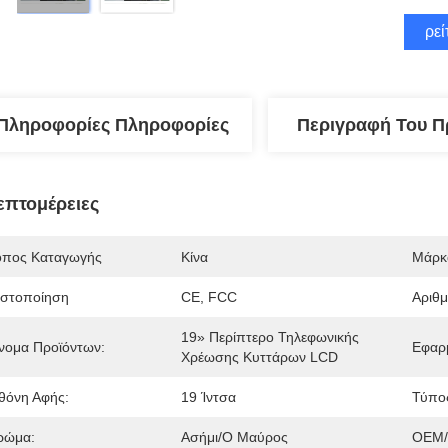
Βρεί
Πληροφορίες Πληροφορίες
Περιγραφή Του Π
επτομέρειες
όπος Καταγωγής
Κίνα
Μάρκ
ιστοποίηση
CE, FCC
Αριθ
19» Περίπτερο Τηλεφωνικής 
νομα Προϊόντων:
Εφαρ
Χρέωσης Κυττάρων LCD
θόνη Αφής:
19 Ίντσα
Τύπο
ρώμα:
Ασήμι/ο Μαύρος
OEM/