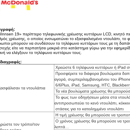
ιγραφή:
Winnsen
19» περίπτερο τηλεφωνικής χρέωσης κυττάρων LCD, κινητό πε
μός χρέωσης, ο οποίος ενσωματώνει το εξασφαλισμένο ντουλάπι, το φο
ωποι μπορούν να συνδέσουν το τηλέφωνο κυττάρων τους με τη δαπάνη, α
οχής είτε να περπατήσει μακριά στο κατάστημα γύρω για την εφημερίδα
νή να ελέγξουν το τηλέφωνο κυττάρων τους.
διαγραφές:
Χρεώστε 6 τηλέφωνα κυττάρων ή iPad 
Προσφέρετε τα διάφορα βουλώματα δαπα
αγορά, συμπεριλαμβανομένου του iPhone
6/6Plus, iPad, Samsung, HTC, Blackberry
ξασφάλισαν τα ντουλάπια
Τα νέα βουλώματα χρέωσης θα μπορούσ
Το φως των οδηγήσεων μέσα στα ντουλάπ
αντιπροσωπεύει το κενό ντουλάπι, κόκκι
στάσεις για το κατειλημμένο ντουλάπι
Η τιμή χρέωσης θα μπορούσε να τροποπο
Ο χρόνος χρέωσης θα μπορούσε να τροπο
ρώστε τον τρόπο/τον
λεπτά…