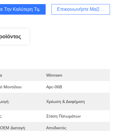
τε Την Καλύτερη Τιμή
Επικοινωνήστε Μαζί Μας
ροϊόντος
α
Winnsen
μό Μοντέλου
Apc-06B
μογή:
Χρέωση & Διαφήμιση
ς:
Στάση Πατωμάτων
OEM Διαταγή:
Αποδεκτός