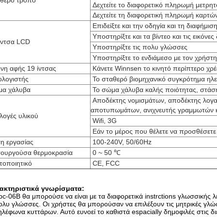
ύθερο τρόπο
Δεχτείτε το διαφορετικό πληρωμή μετρη
Δεχτείτε τη διαφορετική πληρωμή καρτώ
Επιδείξτε και την οδηγία και τη διαφήμισ
Υποστηρίξτε και τα βίντεο και τις εικόνε
ίντσα LCD
Υποστηρίξτε τις πολυ γλώσσες
Υποστηρίξτε το ενδιάμεσο με τον χρήστ
νη αφής 19 ίντσας
Κάνετε Winnsen το κινητό περίπτερο χρ
λογιστής
Το σταθερό βιομηχανικό συγκρότημα ηλε
μα χάλυβα
Το σώμα χάλυβα καλής ποιότητας, στάσ
Αποδέκτης νομισμάτων, αποδέκτης λογα
αποτυπωμάτων, ανιχνευτής γραμμωτών κ
λογές υλικού
Wifi, 3G
Εάν το μέρος που θέλετε να προσθέσετ
η εργασίας
100-240V, 50/60Hz
τουργούσα θερμοκρασία
0 ~ 50 ℃
τοποιητικό
CE, FCC
ακτηριστικά γνωρίσματα:
pc-06B θα μπορούσε να είναι με τα διαφορετικά instrctions γλωσσικής λε
ολυ γλώσσες. Οι χρήστες θα μπορούσαν να επιλέξουν τις μητρικές γλ
ηλέφωνα κυττάρων. Αυτό ευνοεί το καθιστά espacially δημοφιλές στις δι