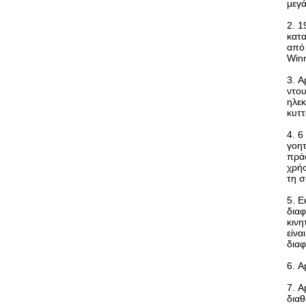
μεγά
2. 1
κατ
από 
Winn
3. A
ντου
ηλεκ
κυτ
4. 6
γοητ
πράσ
χρήσ
τη σ
5. Ε
διαφ
κινη
είνα
διαφ
6. A
7. A
διαθ