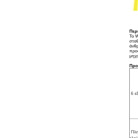
Περ
Το 
σταθ
άνθρ
προσ
μηχα
Προ
6 ε
Πλη