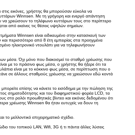
αι στις εικόνες, χρήστης θα μπορούσαν εύκολα να
υττάρων Winnsen. Με τη γρήγορη και ενεργό απάντηση
ούν να χρεώσουν το τηλέφωνο κυττάρων τους στο περίπτερο
εται από εκείνες τις θέσεις υψηλών σημείων.
τμήματα Winnsen είναι ειδικευμένο στην κατασκευή των
 και περισσότερο από 8 έτη εμπειρίας στα προηγμένα
σμένο ηλεκτρονικό ντουλάπι για να τηλεφωνήσουν
σεων μέσα. Όχι μόνο που διακοσμεί το σταθμό χρέωσης που
 είναι με το πράσινο φως μέσα, ο χρήστης θα ήξερε ότι τα
ουλάπια είναι με το κόκκινο φως μέσα, σε περίπτωση που ο
να πάνε σε άλλους σταθμούς χρέωσης να χρεώσουν εδώ κοντά
 μπορείτε επίσης να κάνετε το εισόδημα με την πώληση της
τος σηματοδότησης και του διαφημιστικού φορέα LCD, τα
 στο ρολόι προωθητικές βίντεο και εικόνες δεδομένου ότι
πτερα χρέωσης Winnsen θα ήταν ευτυχείς να δουν τη
αι το μελλοντικό επιχειρηματικό σχέδιο.
διο του τοπικού LAN, Wifi, 3G ή τι πάντα άλλες λύσεις