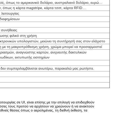
τοίς, όπως το αμερικανικό δολάριο, αυστραλιανό δολάριο, ευρώ…
ν, όπως η κάρτα magstripe, κάρτα τσιπ, κάρτα RFID…
η λειτουργίας
ς διαφημίσεων
η συνήθειας
έωσης φιλικό στη χρήση
κτρονικών υπολογιστών, μειώνει τη συντήρησή σας στον ελάχιστο
η με τη μακροπρόθεσμη χρήση, χρώμα μπορεί να προσαρμοστεί
ριασμών, αναγνώστης καρτών, ανιχνευτής δακτυλικών
ωδίκων, εκτυπωτής εισιτηρίων
ε δεν συμπεριλαμβάνεται ανωτέρω, παρακαλώ μας ρωτήστε.
ιτουργίας σε UI, είναι επίσης με την επιλογή να επιδειχθούν
ώσσες τους προτού να αρχίσουν να χρεώνουν ή να ανακτούν
εθνείς θέσεις όπως ο αερολιμένας, τη διεθνή έκθεση, τα