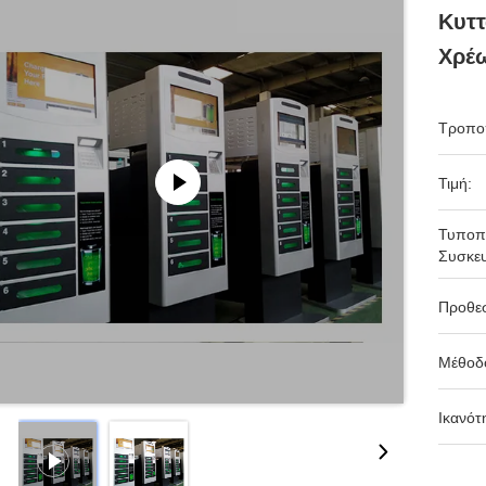
Κυττ
Χρέ
Τροπο
Τιμή:
Τυποπ
Συσκευ
Προθε
Μέθοδ
Ικανότ