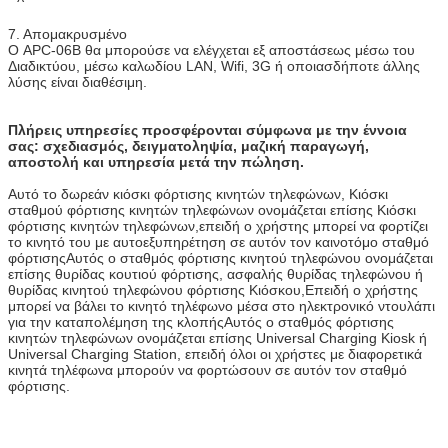
7. Απομακρυσμένο
Ο APC-06B θα μπορούσε να ελέγχεται εξ αποστάσεως μέσω του
Διαδικτύου, μέσω καλωδίου LAN, Wifi, 3G ή οποιασδήποτε άλλης
λύσης είναι διαθέσιμη.
Πλήρεις υπηρεσίες προσφέρονται σύμφωνα με την έννοια
σας: σχεδιασμός, δειγματοληψία, μαζική παραγωγή,
αποστολή και υπηρεσία μετά την πώληση.
Αυτό το δωρεάν κιόσκι φόρτισης κινητών τηλεφώνων, Κιόσκι
σταθμού φόρτισης κινητών τηλεφώνων ονομάζεται επίσης Κιόσκι
φόρτισης κινητών τηλεφώνων,επειδή ο χρήστης μπορεί να φορτίζει
το κινητό του με αυτοεξυπηρέτηση σε αυτόν τον καινοτόμο σταθμό
φόρτισηςΑυτός ο σταθμός φόρτισης κινητού τηλεφώνου ονομάζεται
επίσης θυρίδας κουτιού φόρτισης, ασφαλής θυρίδας τηλεφώνου ή
θυρίδας κινητού τηλεφώνου φόρτισης Κιόσκου,Επειδή ο χρήστης
μπορεί να βάλει το κινητό τηλέφωνο μέσα στο ηλεκτρονικό ντουλάπι
για την καταπολέμηση της κλοπήςΑυτός ο σταθμός φόρτισης
κινητών τηλεφώνων ονομάζεται επίσης Universal Charging Kiosk ή
Universal Charging Station, επειδή όλοι οι χρήστες με διαφορετικά
κινητά τηλέφωνα μπορούν να φορτώσουν σε αυτόν τον σταθμό
φόρτισης.