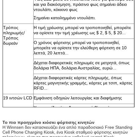
και για διακόσμηση, πράσινο φως σημαίνει άδειο
ντουλάπι, κόκκινο φως
Σημαίνει κατειλημμένο ντουλάπι.
Τρόπος
Η τιμή χρέωσης μπορεί να τροποποιηθεί, μπορείτε
πληρωμής/
να ορίσετε την τιμή χρέωσης ως $ 2, $ 5, $ 20...
υποβολή
Τρόπος
Ο χρόνος φόρτισης μπορεί να τροποποιηθεί,
δωρεάν
μπορείτε να ορίσετε την ελεύθερη φόρτιση σε 10
λεπτά, 20 λεπτά...
Δέχεται διαφορετικές πληρωμές σε μετρητά, όπως
δολάρια ΗΠΑ, δολάρια Αυστραλίας, ευρώ...
Δέχεται διαφορετικές κάρτες πληρωμής, όπως
κάρτες μαγνητικής γραμμής, κάρτες με τσιπ, κάρτες
RFID...
19 ιντσών LCD
Εμφάνιση οδηγιών λειτουργίας και διαφήμισης
Υποστηρίζει τόσο διαφημιστικά βίντεο όσο και
εικόνες
Το πιο προηγμένο κιόσκι φόρτισης κινητών
Υποστήριξη πολλών γλωσσών
Η Winnsen δεν κατασκευάζει ένα απλό παραδοσιακό Free Standing
Cell Phone Charging Kiosk, ένα Kiosk σταθμού φόρτισης κινητών
Υποστήριξη προσαρμοσμένης διεπαφής χρήστη
τηλεφώνων, είναι το πιο προηγμένο καθολικό κινητό Kiosk