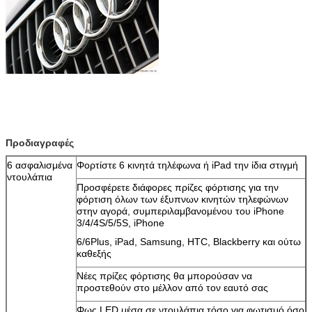
Αφήστε ένα μήνυμα
Προδιαγραφές
We bellen je snel terug!
6 ασφαλισμένα
Φορτίστε 6 κινητά τηλέφωνα ή iPad την ίδια στιγμή
ντουλάπια
Προσφέρετε διάφορες πρίζες φόρτισης για την
φόρτιση όλων των έξυπνων κινητών τηλεφώνων
στην αγορά, συμπεριλαμβανομένου του iPhone
3/4/4S/5/5S, iPhone
6/6Plus, iPad, Samsung, HTC, Blackberry και ούτω
καθεξής
Νέες πρίζες φόρτισης θα μπορούσαν να
προστεθούν στο μέλλον από τον εαυτό σας
Φως LED μέσα σε ντουλάπια τόσο για φωτισμό όσο