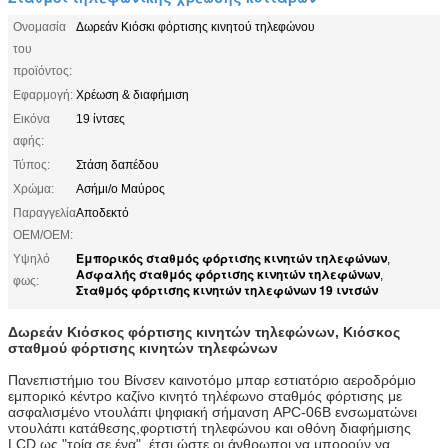
Ονομασία
Δωρεάν Κιόσκι φόρτισης κινητού τηλεφώνου
του
προϊόντος:
Εφαρμογή:
Χρέωση & διαφήμιση
Εικόνα
19 ίντσες
αφής:
Τύπος:
Στάση δαπέδου
Χρώμα:
Ασήμι/ο Μαύρος
Παραγγελία
Αποδεκτό
OEM/OEM:
Εμπορικός σταθμός φόρτισης κινητών τηλεφώνων
Υψηλό
,
Ασφαλής σταθμός φόρτισης κινητών τηλεφώνων
,
φως:
Σταθμός φόρτισης κινητών τηλεφώνων 19 ιντσών
Δωρεάν Κιόσκος φόρτισης κινητών τηλεφώνων, Κιόσκος
σταθμού φόρτισης κινητών τηλεφώνων
Πανεπιστήμιο του Βίνσεν καινοτόμο μπαρ εστιατόριο αεροδρόμιο
εμπορικό κέντρο καζίνο κινητό τηλέφωνο σταθμός φόρτισης με
ασφαλισμένο ντουλάπι ψηφιακή σήμανση APC-06B ενσωματώνει
ντουλάπι κατάθεσης,φορτιστή τηλεφώνου και οθόνη διαφήμισης
LCD ως "τρία σε ένα", έτσι ώστε οι άνθρωποι να μπορούν να