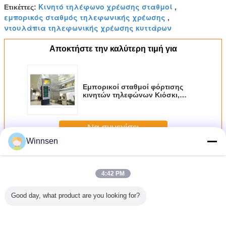
Κινητό τηλέφωνο χρέωσης σταθμοί
Ετικέττες:
,
εμπορικός σταθμός τηλεφωνικής χρέωσης
,
ντουλάπια τηλεφωνικής χρέωσης κυττάρων
Αποκτήστε την καλύτερη τιμή για
Εμπορικοί σταθμοί φόρτισης
κινητών τηλεφώνων Κιόσκι,
ασφαλής σταθμός φόρτισης
κινητών τηλεφώνων 19 ιντσών
Να συνεχίσει
Winnsen
Σταθμοί τηλεφωνικής χρέωσης κυττάρων
Περισσότεροι
4:42 PM
Good day, what product are you looking for?
Μηχανή φόρτισης
Εμπορικοί
Προσαρμοσμένος
Σύνδεση
κινητών
Σταθμοί Φόρτισης
σταθμός
δυναμική
τηλεφώνων 12
Κινητών
τηλεφωνικής
περίπτ