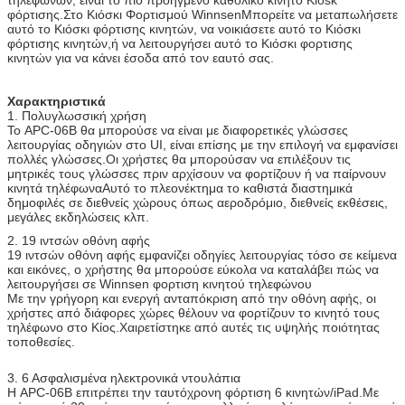
φόρτισης.Στο Κιόσκι Φορτισμού WinnsenΜπορείτε να μεταπωλήσετε
19 ιντσών
Κάντε το Κιόσκι φόρτισης κινητών Winnsen φιλικό
αυτό το Κιόσκι φόρτισης κινητών, να νοικιάσετε αυτό το Κιόσκι
οθόνη αφής
στη χρήση
φόρτισης κινητών,ή να λειτουργήσει αυτό το Κιόσκι φορτισης
κινητών για να κάνει έσοδα από τον εαυτό σας.
Υπολογιστής
Σταθερό βιομηχανικό σύστημα υπολογιστών,
μειώστε τη συντήρηση σας στο ελάχιστο
Χαρακτηριστικά
Σώμα από
Καλή ποιότητα ατσάλινο σώμα, στέκεται με
1. Πολυγλωσσική χρήση
χάλυβα
μακροχρόνια χρήση, το χρώμα μπορεί να
Το APC-06B θα μπορούσε να είναι με διαφορετικές γλώσσες
προσαρμοστεί
λειτουργίας οδηγιών στο UI, είναι επίσης με την επιλογή να εμφανίσει
πολλές γλώσσες.Οι χρήστες θα μπορούσαν να επιλέξουν τις
Επιλογές
Αποδέκτης νομισμάτων, αποδέκτης λογαριασμών,
μητρικές τους γλώσσες πριν αρχίσουν να φορτίζουν ή να παίρνουν
υλικού
αναγνώστης καρτών, σαρωτής δακτυλικών
κινητά τηλέφωναΑυτό το πλεονέκτημα το καθιστά διαστημικά
αποτυπωμάτων, σαρωτής γραμμικών κωδικών,
δημοφιλές σε διεθνείς χώρους όπως αεροδρόμιο, διεθνείς εκθέσεις,
εκτυπωτής εισιτηρίων
μεγάλες εκδηλώσεις κλπ.
Wifi, 3G.
2. 19 ιντσών οθόνη αφής
19 ιντσών οθόνη αφής εμφανίζει οδηγίες λειτουργίας τόσο σε κείμενα
Εάν το μέρος που θέλετε να προσθέσετε δεν
και εικόνες, ο χρήστης θα μπορούσε εύκολα να καταλάβει πώς να
περιλαμβάνεται παραπάνω, παρακαλούμε ρωτήστε
λειτουργήσει σε Winnsen φορτιση κινητού τηλεφώνου
Με την γρήγορη και ενεργή ανταπόκριση από την οθόνη αφής, οι
μας.
χρήστες από διάφορες χώρες θέλουν να φορτίζουν το κινητό τους
τηλέφωνο στο Κίος.Χαιρετίστηκε από αυτές τις υψηλής ποιότητας
Εργασιακή
100-240V, 50/60Hz
τοποθεσίες.
τάση
Θερμοκρασία
0 ~ 50 °C
3. 6 Ασφαλισμένα ηλεκτρονικά ντουλάπια
λειτουργίας
Η APC-06B επιτρέπει την ταυτόχρονη φόρτιση 6 κινητών/iPad.Με