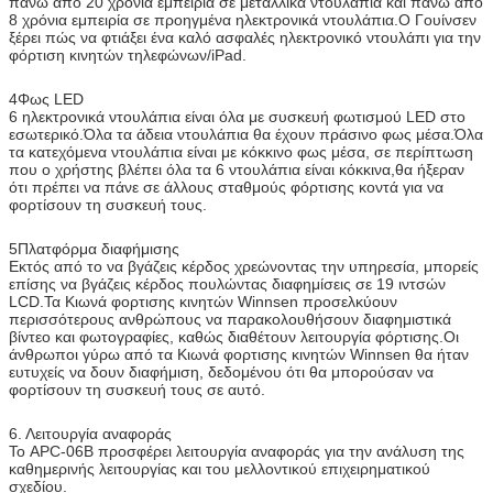
πάνω από 20 χρόνια εμπειρία σε μεταλλικά ντουλάπια και πάνω από
Πιστοποιητικό
CE, FCC
8 χρόνια εμπειρία σε προηγμένα ηλεκτρονικά ντουλάπια.Ο Γουίνσεν
ξέρει πώς να φτιάξει ένα καλό ασφαλές ηλεκτρονικό ντουλάπι για την
φόρτιση κινητών τηλεφώνων/iPad.
4Φως LED
6 ηλεκτρονικά ντουλάπια είναι όλα με συσκευή φωτισμού LED στο
εσωτερικό.Όλα τα άδεια ντουλάπια θα έχουν πράσινο φως μέσα.Όλα
τα κατεχόμενα ντουλάπια είναι με κόκκινο φως μέσα, σε περίπτωση
που ο χρήστης βλέπει όλα τα 6 ντουλάπια είναι κόκκινα,θα ήξεραν
ότι πρέπει να πάνε σε άλλους σταθμούς φόρτισης κοντά για να
φορτίσουν τη συσκευή τους.
5Πλατφόρμα διαφήμισης
Εκτός από το να βγάζεις κέρδος χρεώνοντας την υπηρεσία, μπορείς
επίσης να βγάζεις κέρδος πουλώντας διαφημίσεις σε 19 ιντσών
LCD.Τα Κιωνά φορτισης κινητών Winnsen προσελκύουν
περισσότερους ανθρώπους να παρακολουθήσουν διαφημιστικά
βίντεο και φωτογραφίες, καθώς διαθέτουν λειτουργία φόρτισης.Οι
άνθρωποι γύρω από τα Κιωνά φορτισης κινητών Winnsen θα ήταν
ευτυχείς να δουν διαφήμιση, δεδομένου ότι θα μπορούσαν να
φορτίσουν τη συσκευή τους σε αυτό.
6. Λειτουργία αναφοράς
Το APC-06B προσφέρει λειτουργία αναφοράς για την ανάλυση της
καθημερινής λειτουργίας και του μελλοντικού επιχειρηματικού
σχεδίου.