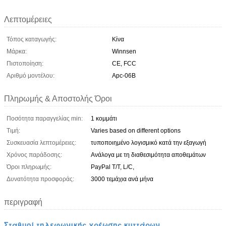
Λεπτομέρειες
Τόπος καταγωγής:
Κίνα
Μάρκα:
Winnsen
Πιστοποίηση:
CE, FCC
Αριθμό μοντέλου:
Apc-06B
Πληρωμής & Αποστολής Όροι
Ποσότητα παραγγελίας min:
1 κομμάτι
Τιμή:
Varies based on different options
Συσκευασία λεπτομέρειες:
τυποποιημένο λογισμικό κατά την εξαγωγή
Χρόνος παράδοσης:
Ανάλογα με τη διαθεσιμότητα αποθεμάτων
Όροι πληρωμής:
PayPal T/T, L/C,
Δυνατότητα προσφοράς:
3000 τεμάχια ανά μήνα
περιγραφή
Σταθμοί τηλεφωνικής χρέωσης κυττάρων