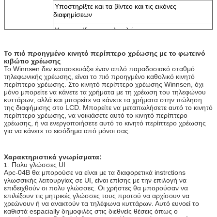
Υποστηρίξτε και τα βίντεο και τις εικόνες
διαφημίσεων
Υποστηρίξτε τις πολυ γλώσσες
Υποστηρίξτε το ενδιάμεσο με τον χρήστη συνήθειας
Το πιό προηγμένο κινητό περίπτερο χρέωσης με το φωτεινό
κιβώτιο χρέωσης
οθόνη αφής 19
Κάνετε Winnsen το κινητό περίπτερο χρέωσης
Το Winnsen δεν κατασκευάζει έναν απλό παραδοσιακό σταθμό
ίντσας
φιλικό στη χρήση
τηλεφωνικής χρέωσης, είναι το πιό προηγμένο καθολικό κινητό
περίπτερο χρέωσης. Στο κινητό περίπτερο χρέωσης Winnsen, όχι
Υπολογιστής
Το σταθερό βιομηχανικό συγκρότημα ηλεκτρονικών
μόνο μπορείτε να κάνετε τα χρήματα με τη χρέωση του τηλεφώνου
υπολογιστών, μειώνει τη συντήρησή σας στον
κυττάρων, αλλά και μπορείτε να κάνετε τα χρήματα στην πώληση
ελάχιστο
της διαφήμισης στο LCD. Μπορείτε να μεταπωλήσετε αυτό το κινητό
περίπτερο χρέωσης, να νοικιάσετε αυτό το κινητό περίπτερο
Σώμα χάλυβα
Το σώμα χάλυβα καλής ποιότητας, στάση με τη
χρέωσης, ή να ενεργοποιήσετε αυτό το κινητό περίπτερο χρέωσης
μακροπρόθεσμη χρήση, χρώμα μπορεί να
για να κάνετε το εισόδημα από μόνοι σας.
προσαρμοστεί
Επιλογές
Αποδέκτης νομισμάτων, αποδέκτης λογαριασμών,
Χαρακτηριστικά γνωρίσματα:
υλικού
αναγνώστης καρτών, ανιχνευτής δακτυλικών
Πολυ γλώσσες UI
αποτυπωμάτων, ανιχνευτής γραμμωτών κωδίκων,
1.
Apc-04B θα μπορούσε να είναι με τα διαφορετικά instrctions
εκτυπωτής εισιτηρίων
γλωσσικής λειτουργίας σε UI, είναι επίσης με την επιλογή να
επιδειχθούν οι πολυ γλώσσες. Οι χρήστες θα μπορούσαν να
Wifi, 3G
επιλέξουν τις μητρικές γλώσσες τους προτού να αρχίσουν να
χρεώνουν ή να ανακτούν τα τηλέφωνα κυττάρων. Αυτό ευνοεί το
Εάν το μέρος που θέλετε να προσθέσετε δεν
καθιστά espacially δημοφιλές στις διεθνείς θέσεις όπως ο
συμπεριλαμβάνεται ανωτέρω, παρακαλώ μας