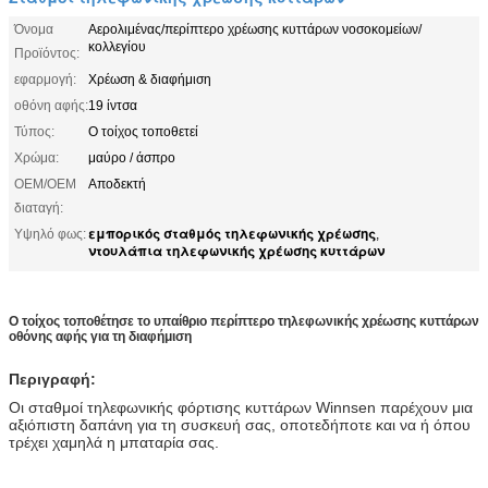
Όνομα
Αερολιμένας/περίπτερο χρέωσης κυττάρων νοσοκομείων/
κολλεγίου
Προϊόντος:
εφαρμογή:
Χρέωση & διαφήμιση
οθόνη αφής:
19 ίντσα
Τύπος:
Ο τοίχος τοποθετεί
Χρώμα:
μαύρο / άσπρο
OEM/OEM
Αποδεκτή
διαταγή:
εμπορικός σταθμός τηλεφωνικής χρέωσης
Υψηλό φως:
,
ντουλάπια τηλεφωνικής χρέωσης κυττάρων
Ο τοίχος τοποθέτησε το υπαίθριο περίπτερο τηλεφωνικής χρέωσης κυττάρων
οθόνης αφής για τη διαφήμιση
Περιγραφή:
Οι σταθμοί τηλεφωνικής φόρτισης κυττάρων Winnsen παρέχουν μια
αξιόπιστη δαπάνη για τη συσκευή σας, οποτεδήποτε και να ή όπου
τρέχει χαμηλά η μπαταρία σας.