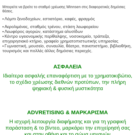
Μπορείτε να βρείτε το σταθμό χρέωσης Winnsen στις διαφορετικές δημόσιες
θέσεις.
Λόμπι ξενοδοχείων, εστιατόριο, καφές, φραγμός
•
Αερολιμένας, σταθμός τρένου, στάση λεωφορείου
•
Λεωφόρος αγορών, κατάστημα αλυσίδων
•
Κέντρο υγειονομικής περίθαλψης, νοσοκομείο, τράπεζα,
•
επιχειρησιακό κτήριο, γραφείο χρηματοπιστωτικής υπηρεσίας
Γυμναστική, μουσείο, συναυλία, θέατρο, πανεπιστήμιο, βιβλιοθήκη,
•
τουρισμός και πολλές άλλες δημόσιες περιοχές.
ΑΣΦΑΛΕΙΑ
Ιδιαίτερα ασφαλής επαναφόρτιση με το χρηματοκιβώτιο,
το σχέδιο χρέωσης διεθνών προτύπων, την πλήρη
ψηφιακή & φυσική μυστικότητα
ADVRETISING & ΜΑΡΚΑΡΙΣΜΑ
Η ισχυρή λειτουργία διαφήμισης και για τη γραφική
παράσταση & το βίντεο, μαρκάρει την επιχείρησή σας
και στην οθόνη και το σώμα μηχανών