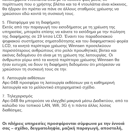
περίπτωση που ο χρήστης βλέπει και τα 4 ντουλάπια είναι κόκκινος,
θα ήξεραν ότι πρέπει να πάνε σε άλλους σταθμούς χρέωσης να
χρεώσουν εδώ κοντά τη συσκευή τους.
Πλατφόρμα για τη διαφήμιση
5.
Εκτός από την παραγωγή του εισοδήματος με τη χρέωση της
υπηρεσίας, μπορείτε επίσης να κάνετε το εισόδημα με την πώληση
της διαφήμισης σε 19 ίντσα LCD. Έναντι του παραδοσιακού
ψηφιακού συστήματος σηματοδότησης και του διαφημιστικού φορέα
LCD, τα κινητά περίπτερα χρέωσης Winnsen προσελκύουν
περισσότερους ανθρώπους στο ρολόι προωθητικές βίντεο και
εικόνες δεδομένου ότι είναι με τη χρέωση της λειτουργίας. Οι
άνθρωποι γύρω από τα κινητά περίπτερα χρέωσης Winnsen θα
ήταν ευτυχείς να δουν τη διαφήμιση δεδομένου ότι μπόρεσαν να
χρεώσουν τη συσκευή τους σε την.
Λειτουργία εκθέσεων
6.
Apc-04B προσφέρει τη λειτουργία εκθέσεων για η καθημερινή
λειτουργία και το μελλοντικό επιχειρηματικό σχέδιο.
Τηλεχειρισμός
7.
Apc-04B θα μπορούσε να ελεγχθεί μακρινά μέσω Διαδικτύου, από το
καλώδιο του τοπικού LAN, Wifi, 3G ή τι πάντα άλλες λύσεις
διαθέσιμες.
Οι πλήρεις υπηρεσίες προσφέρονται σύμφωνα με την έννοιά
σας – σχέδιο, δειγματοληψία, μαζική παραγωγή, αποστολή,