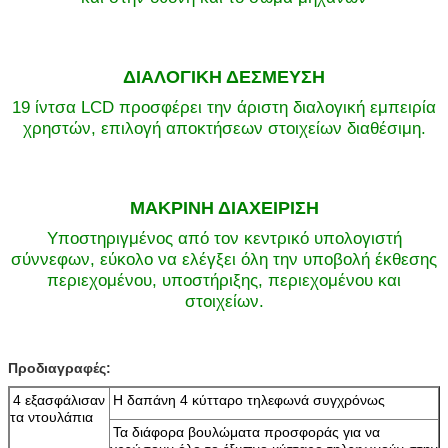
ΔΙΑΛΟΓΙΚΗ ΔΕΣΜΕΥΣΗ
19 ίντσα LCD προσφέρει την άριστη διαλογική εμπειρία
χρηστών, επιλογή αποκτήσεων στοιχείων διαθέσιμη.
ΜΑΚΡΙΝΗ ΔΙΑΧΕΙΡΙΣΗ
Υποστηριγμένος από τον κεντρικό υπολογιστή
σύννεφων, εύκολο να ελέγξει όλη την υποβολή έκθεσης
περιεχομένου, υποστήριξης, περιεχομένου και
Αφήστε ένα μήνυμα
στοιχείων.
We bellen je snel terug!
Προδιαγραφές:
4 εξασφάλισαν
Η δαπάνη 4 κύτταρο τηλεφωνά συγχρόνως
τα ντουλάπια
Τα διάφορα βουλώματα προσφοράς για να