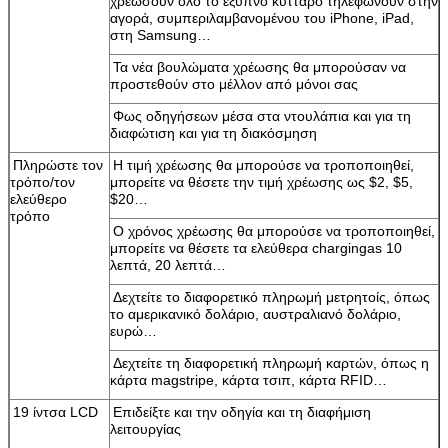
χρεώσουν όλο το έξυπνο κύτταρο τηλεφωνούν στην
αγορά, συμπεριλαμβανομένου του iPhone, iPad,
στη Samsung…
Τα νέα βουλώματα χρέωσης θα μπορούσαν να
προστεθούν στο μέλλον από μόνοι σας
Φως οδηγήσεων μέσα στα ντουλάπια και για τη
διαφώτιση και για τη διακόσμηση
Πληρώστε τον
Η τιμή χρέωσης θα μπορούσε να τροποποιηθεί,
τρόπο/τον
μπορείτε να θέσετε την τιμή χρέωσης ως $2, $5,
ελεύθερο
$20…
τρόπο
Ο χρόνος χρέωσης θα μπορούσε να τροποποιηθεί,
υποβολή
μπορείτε να θέσετε τα ελεύθερα chargingas 10
λεπτά, 20 λεπτά…
Δεχτείτε το διαφορετικό πληρωμή μετρητοίς, όπως
το αμερικανικό δολάριο, αυστραλιανό δολάριο,
ευρώ…
Δεχτείτε τη διαφορετική πληρωμή καρτών, όπως η
κάρτα magstripe, κάρτα τσιπ, κάρτα RFID…
19 ίντσα LCD
Επιδείξτε και την οδηγία και τη διαφήμιση
λειτουργίας