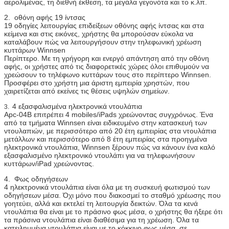
αερολιμένας, τη διεθνή έκθεση, τα μεγάλα γεγονότα και το κ.λπ.
ρωτήστε.
2. οθόνη αφής 19 ίντσας
Τάση εργασίας
100-240V, 50/60Hz
19 οδηγίες λειτουργίας επιδείξεων οθόνης αφής ίντσας και στα
κείμενα και στις εικόνες, χρήστης θα μπορούσαν εύκολα να
Λειτουργούσα
0 ~ 50 ℃
καταλάβουν πώς να λειτουργήσουν στην τηλεφωνική χρέωση
θερμοκρασία
κυττάρων Winnsen
Περίπτερο. Με τη γρήγορη και ενεργό απάντηση από την οθόνη
Πιστοποιητικό
CE, FCC
αφής, οι χρήστες από τις διαφορετικές χώρες όλοι επιθυμούν να
χρεώσουν το τηλέφωνο κυττάρων τους στο περίπτερο Winnsen.
Προσφέρει στο χρήστη μια άριστη εμπειρία χρηστών, που
χαιρετίζεται από εκείνες τις θέσεις υψηλών σημείων.
4 εξασφαλισμένα ηλεκτρονικά ντουλάπια
3.
Apc-04B επιτρέπει 4 mobiles/iPads χρεώνοντας συγχρόνως. Ένα
από τα τμήματα Winnsen είναι ειδικευμένο στην κατασκευή των
ντουλαπιών, με περισσότερο από 20 έτη εμπειρίας στα ντουλάπια
μετάλλων και περισσότερο από 8 έτη εμπειρίας στα προηγμένα
ηλεκτρονικά ντουλάπια, Winnsen ξέρουν πώς να κάνουν ένα καλό
εξασφαλισμένο ηλεκτρονικό ντουλάπι για να τηλεφωνήσουν
κυττάρων/iPad χρεώνοντας.
4. Φως οδηγήσεων
4 ηλεκτρονικά ντουλάπια είναι όλα με τη συσκευή φωτισμού των
οδηγήσεων μέσα. Όχι μόνο που διακοσμεί το σταθμό χρέωσης που
γοητεύει, αλλά και εκτελεί τη λειτουργία δεικτών. Όλα τα κενά
ντουλάπια θα είναι με το πράσινο φως μέσα, ο χρήστης θα ήξερε ότι
τα πράσινα ντουλάπια είναι διαθέσιμα για τη χρέωση. Όλα τα
κατειλημμένα ντουλάπια είναι με το κόκκινο φως μέσα, σε