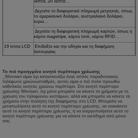
λεπτά, 20 λεπτά…
Δεχτείτε το διαφορετικό πληρωμή μετρητοίς, όπως
το αμερικανικό δολάριο, αυστραλιανό δολάριο,
ευρώ…
Δεχτείτε τη διαφορετική πληρωμή καρτών, όπως η
κάρτα magstripe, κάρτα τσιπ, κάρτα RFID…
19 ίντσα LCD
Επιδείξτε και την οδηγία και τη διαφήμιση
λειτουργίας
Υποστηρίξτε και τα βίντεο και τις εικόνες
διαφημίσεων
Το πιό προηγμένο κινητό περίπτερο χρέωσης
_Winnsen είμαι όχι κατασκευάζω ένας απλός παραδοσιακός
Υποστηρίξτε τις πολυ γλώσσες
τηλέφωνο χρεώνωσταθμός, αυτός είμαι ο πιό πολύ προωθώ
καθολικός κινητός χρεώνω περίπτερο. Στο κινητό περίπτερο
Υποστηρίξτε το ενδιάμεσο με τον χρήστη συνήθειας
χρέωσης Winnsen, όχι μόνο μπορείτε να κάνετε τα χρήματα με τη
χρέωση του τηλεφώνου κυττάρων, αλλά και μπορείτε να κάνετε τα
οθόνη αφής 19
Κάνετε Winnsen το κινητό περίπτερο χρέωσης
χρήματα στην πώληση της διαφήμισης στο LCD. Μπορείτε να
ίντσας
φιλικό στη χρήση
μεταπωλήσετε αυτό το κινητό περίπτερο χρέωσης, να νοικιάσετε
αυτό το κινητό περίπτερο χρέωσης, ή να ενεργοποιήσετε αυτό το
Υπολογιστής
Το σταθερό βιομηχανικό συγκρότημα ηλεκτρονικών
κινητό περίπτερο χρέωσης για να κάνετε το εισόδημα από μόνοι
υπολογιστών, μειώνει τη συντήρησή σας στον
σας.
ελάχιστο
Σώμα χάλυβα
Σχέδιο διπλωμάτων ευρεσιτεχνίας. Το σώμα χάλυβα
καλής ποιότητας, στάση με τη μακροπρόθεσμη