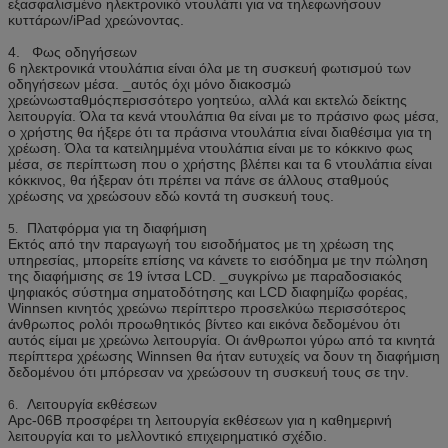
εξασφαλισμένο ηλεκτρονικό ντουλάπι για να τηλεφωνήσουν
κυττάρων/iPad χρεώνοντας.
4. Φως οδηγήσεων
6 ηλεκτρονικά ντουλάπια είναι όλα με τη συσκευή φωτισμού των
οδηγήσεων μέσα. _αυτός όχι μόνο διακοσμώ
χρεώνωσταθμόςπερισσότερο γοητεύω, αλλά και εκτελώ δείκτης
λειτουργία. Όλα τα κενά ντουλάπια θα είναι με το πράσινο φως μέσα,
ο χρήστης θα ήξερε ότι τα πράσινα ντουλάπια είναι διαθέσιμα για τη
χρέωση. Όλα τα κατειλημμένα ντουλάπια είναι με το κόκκινο φως
μέσα, σε περίπτωση που ο χρήστης βλέπει και τα 6 ντουλάπια είναι
κόκκινος, θα ήξεραν ότι πρέπει να πάνε σε άλλους σταθμούς
χρέωσης να χρεώσουν εδώ κοντά τη συσκευή τους.
Πλατφόρμα για τη διαφήμιση
5.
Εκτός από την παραγωγή του εισοδήματος με τη χρέωση της
υπηρεσίας, μπορείτε επίσης να κάνετε το εισόδημα με την πώληση
της διαφήμισης σε 19 ίντσα LCD. _συγκρίνω με παραδοσιακός
ψηφιακός σύστημα σηματοδότησης και LCD διαφημίζω φορέας,
Winnsen κινητός χρεώνω περίπτερο προσελκύω περισσότερος
άνθρωπος ρολόι προωθητικός βίντεο και εικόνα δεδομένου ότι
αυτός είμαι με χρεώνω λειτουργία. Οι άνθρωποι γύρω από τα κινητά
περίπτερα χρέωσης Winnsen θα ήταν ευτυχείς να δουν τη διαφήμιση
δεδομένου ότι μπόρεσαν να χρεώσουν τη συσκευή τους σε την.
Λειτουργία εκθέσεων
6.
Apc-06B προσφέρει τη λειτουργία εκθέσεων για η καθημερινή
λειτουργία και το μελλοντικό επιχειρηματικό σχέδιο.