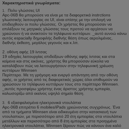
Χαρακτηριστικά γνωρίσματα:
χρήση, χρώμα μπορεί να προσαρμοστεί
Πολυ γλώσσες UI
1.
Επιλογές
Αποδέκτης νομισμάτων, αποδέκτης λογαριασμών,
Apc-06B θα μπορούσε να είναι με τα διαφορετικά instrctions
υλικού
αναγνώστης καρτών, ανιχνευτής δακτυλικών
γλωσσικής λειτουργίας σε UI, είναι επίσης με την επιλογή να
αποτυπωμάτων, ανιχνευτής γραμμωτών κωδίκων,
επιδειχθούν οι πολυ γλώσσες. Οι χρήστες θα μπορούσαν να
εκτυπωτής εισιτηρίων
επιλέξουν τις μητρικές γλώσσες τους προτού να αρχίσουν να
χρεώνουν ή να ανακτούν τα τηλέφωνα κυττάρων. _αυτό ευνοώ κάνω
Wifi, 3G
αυτός espacially δημοφιλής διεθνής θέση όπως αερολιμένας,
διεθνής έκθεση, μεγάλος γεγονός και κ.λπ.
Εάν το μέρος που θέλετε να προσθέσετε δεν
συμπεριλαμβάνεται ανωτέρω, παρακαλώ μας
2. οθόνη αφής 19 ίντσας
ρωτήστε.
19 οδηγίες λειτουργίας επιδείξεων οθόνης αφής ίντσας και στα
κείμενα και στις εικόνες, χρήστης θα μπορούσαν εύκολα να
Τάση εργασίας
100-240V, 50/60Hz
καταλάβουν πώς να λειτουργήσουν στην τηλεφωνική χρέωση
κυττάρων Winnsen
Λειτουργούσα
0 ~ 50 ℃
Περίπτερο. Με τη γρήγορη και ενεργό απάντηση από την οθόνη
θερμοκρασία
αφής, οι χρήστες από τις διαφορετικές χώρες όλοι επιθυμούν να
χρεώσουν το τηλέφωνο κυττάρων τους στο περίπτερο Winnsen.
Πιστοποιητικό
CE, FCC
_αυτός προσφέρω χρήστης ένας άριστος χρήστης εμπειρία,
καλωσορίζω από εκείνος υψηλό σημείο θέση.
6 εξασφαλισμένα ηλεκτρονικά ντουλάπια
3.
Apc-06B επιτρέπει 6 mobiles/iPads χρεώνοντας συγχρόνως. Ένα
από τα τμήματα Winnsen είναι ειδικευμένο στην κατασκευή των
ντουλαπιών, με περισσότερο από 20 έτη εμπειρίας στα ντουλάπια
μετάλλων και περισσότερο από 8 έτη εμπειρίας στα προηγμένα
ηλεκτρονικά ντουλάπια, Winnsen ξέρουν πώς να κάνουν ένα καλό