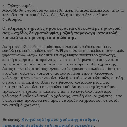
Τηλεχειρισμός
7.
Apc-06B θα μπορούσε να ελεγχθεί μακρινά μέσω Διαδικτύου, από το
καλώδιο του τοπικού LAN, Wifi, 3G ή τι πάντα άλλες λύσεις
διαθέσιμες.
Οι πλήρεις υπηρεσίες προσφέρονται σύμφωνα με την έννοιά
σας – σχέδιο, δειγματοληψία, μαζική παραγωγή, αποστολή,
και μετά από την υπηρεσία πώλησης.
Αυτή η
αυτοεξυπηρέτηση περίπτερων τηλεφωνικής χρέωσης κυττάρων
επικόλλησης ετικέτας οθόνης αφής WIFI για τη λέσχη εστιατορίων καφέ φραγμών
καλείται επίσης κινητό περίπτερο χρέωσης,
χαρτοπαικτικών λεσχών
επειδή ο χρήστης μπορεί να χρεώσει το τηλέφωνο κυττάρων από
την αυτοεξυπηρέτηση σε αυτόν τον καινοτόμο σταθμό χρέωσης.
Αυτός ο κινητός σταθμός τηλεφωνικής χρέωσης καλείται επίσης το
ντουλάπι κιβωτίων χρέωσης, ασφαλές περίπτερο τηλεφωνικής
χρέωσης τηλεφωνικών ντουλαπιών ή κυττάρων ντουλαπιών, επειδή
ο χρήστης μπορεί να βάλει το τηλέφωνο κυττάρων μέσα στο
ηλεκτρονικό ντουλάπι σε αντικλεπτικό. Αυτός ο κινητός σταθμός
τηλεφωνικής χρέωσης καλείται επίσης το καθολικό περίπτερο
χρέωσης ή καθολικό σταθμό χρέωσης, επειδή όλοι οι χρήστες με τα
διαφορετικά τηλέφωνα κυττάρων μπορούν να χρεώσουν σε αυτόν
τον σταθμό χρέωσης.
Κινητό τηλέφωνο χρέωσης σταθμοί
Ετικέττες:
,
εμπορικός σταθμός τηλεφωνικής χρέωσης
,