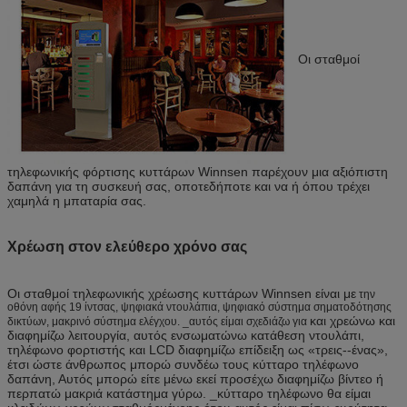
Οι σταθμοί
τηλεφωνικής φόρτισης κυττάρων Winnsen παρέχουν μια αξιόπιστη
δαπάνη για τη συσκευή σας, οποτεδήποτε και να ή όπου τρέχει
χαμηλά η μπαταρία σας.
Χρέωση στον ελεύθερο χρόνο σας
Οι σταθμοί τηλεφωνικής χρέωσης κυττάρων Winnsen είναι με
την
οθόνη αφής 19 ίντσας, ψηφιακά ντουλάπια, ψηφιακό σύστημα σηματοδότησης
και χρεώνω και
δικτύων, μακρινό σύστημα ελέγχου. _αυτός είμαι σχεδιάζω για
διαφημίζω λειτουργία, αυτός ενσωματώνω κατάθεση ντουλάπι,
τηλέφωνο φορτιστής και LCD διαφημίζω επίδειξη ως «τρεις--ένας»,
έτσι ώστε άνθρωπος μπορώ συνδέω τους κύτταρο τηλέφωνο
δαπάνη, Αυτός μπορώ είτε μένω εκεί προσέχω διαφημίζω βίντεο ή
περπατώ μακριά κατάστημα γύρω. _κύτταρο τηλέφωνο θα είμαι