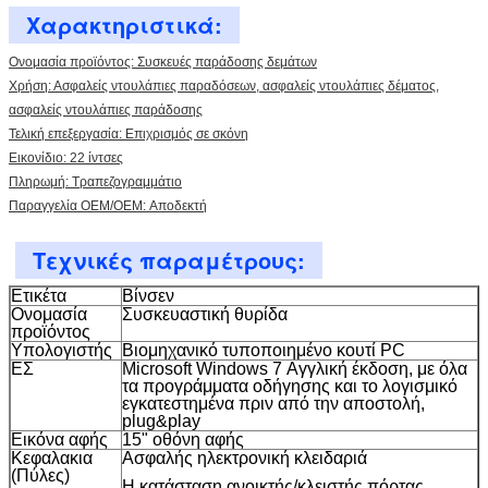
Χαρακτηριστικά:
Αφήστε ένα μήνυμα
Ονομασία προϊόντος: Συσκευές παράδοσης δεμάτων
We bellen je snel terug!
Χρήση: Ασφαλείς ντουλάπιες παραδόσεων, ασφαλείς ντουλάπιες δέματος,
ασφαλείς ντουλάπιες παράδοσης
Τελική επεξεργασία: Επιχρισμός σε σκόνη
Εικονίδιο: 22 ίντσες
Πληρωμή: Τραπεζογραμμάτιο
Παραγγελία OEM/OEM: Αποδεκτή
Τεχνικές παραμέτρους:
Ετικέτα
Βίνσεν
Ονομασία
Συσκευαστική θυρίδα
προϊόντος
Υπολογιστής
Βιομηχανικό τυποποιημένο κουτί PC
ΕΣ
Microsoft Windows 7 Αγγλική έκδοση, με όλα
τα προγράμματα οδήγησης και το λογισμικό
εγκατεστημένα πριν από την αποστολή,
plug&play
Εικόνα αφής
15" οθόνη αφής
Κεφαλακια
Ασφαλής ηλεκτρονική κλειδαριά
υποβολή
(Πύλες)
Η κατάσταση ανοικτής/κλειστής πόρτας