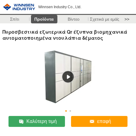
Winnsen Industry Co., Ltd.
Σπίτι
Προϊόντα
Βίντεο
Σχετικά με εμάς
>>
Πυροσβεστικά εξωτερικά Qr έξυπνα βιομηχανικά
αυτοματοποιημένα ντουλάπια δέματος
Καλύτερη τιμή
επαφή