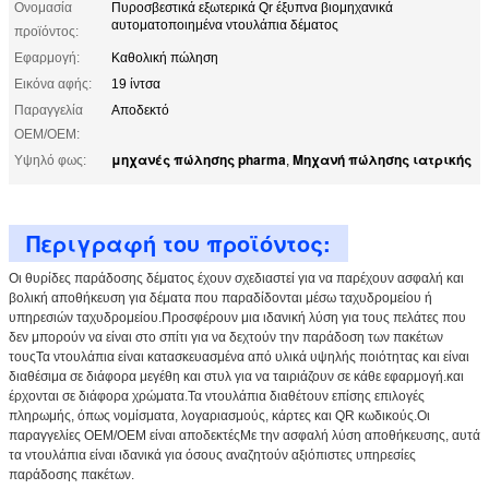
Ονομασία
Πυροσβεστικά εξωτερικά Qr έξυπνα βιομηχανικά
αυτοματοποιημένα ντουλάπια δέματος
προϊόντος:
Εφαρμογή:
Καθολική πώληση
Εικόνα αφής:
19 ίντσα
Παραγγελία
Αποδεκτό
OEM/OEM:
μηχανές πώλησης pharma
Μηχανή πώλησης ιατρικής
Υψηλό φως:
,
Περιγραφή του προϊόντος:
Οι θυρίδες παράδοσης δέματος έχουν σχεδιαστεί για να παρέχουν ασφαλή και
βολική αποθήκευση για δέματα που παραδίδονται μέσω ταχυδρομείου ή
υπηρεσιών ταχυδρομείου.Προσφέρουν μια ιδανική λύση για τους πελάτες που
δεν μπορούν να είναι στο σπίτι για να δεχτούν την παράδοση των πακέτων
τουςΤα ντουλάπια είναι κατασκευασμένα από υλικά υψηλής ποιότητας και είναι
διαθέσιμα σε διάφορα μεγέθη και στυλ για να ταιριάζουν σε κάθε εφαρμογή.και
έρχονται σε διάφορα χρώματα.Τα ντουλάπια διαθέτουν επίσης επιλογές
πληρωμής, όπως νομίσματα, λογαριασμούς, κάρτες και QR κωδικούς.Οι
παραγγελίες OEM/OEM είναι αποδεκτέςΜε την ασφαλή λύση αποθήκευσης, αυτά
τα ντουλάπια είναι ιδανικά για όσους αναζητούν αξιόπιστες υπηρεσίες
παράδοσης πακέτων.