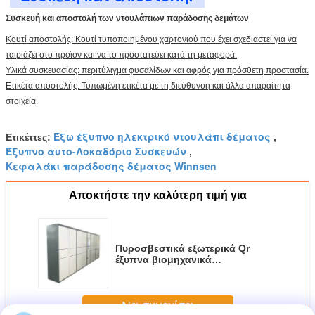
Συσκευή και αποστολή των ντουλάπιων παράδοσης δεμάτων
Κουτί αποστολής: Κουτί τυποποιημένου χαρτονιού που έχει σχεδιαστεί για να
ταιριάζει στο προϊόν και να το προστατεύει κατά τη μεταφορά.
Υλικά συσκευασίας: περιτύλιγμα φυσαλίδων και αφρός για πρόσθετη προστασία.
Ετικέτα αποστολής: Τυπωμένη ετικέτα με τη διεύθυνση και άλλα απαραίτητα
στοιχεία.
Έξω έξυπνο ηλεκτρικό ντουλάπι δέματος
Ετικέττες:
,
Έξυπνο αυτο-Λοκαδόριο Συσκευών
,
Κεφαλάκι παράδοσης δέματος Winnsen
Αποκτήστε την καλύτερη τιμή για
Πυροσβεστικά εξωτερικά Qr
έξυπνα βιομηχανικά
αυτοματοποιημένα ντουλάπια
δέματος
Να συνεχίσει