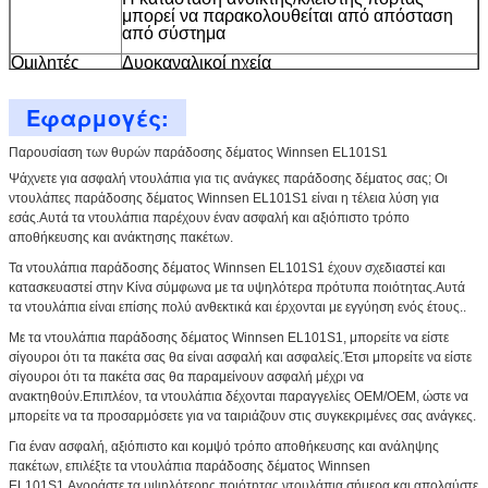
μπορεί να παρακολουθείται από απόσταση
από σύστημα
Ομιλητές
Δυοκαναλικοί ηχεία
Πιστοποιητικό
CE, FCC
Εφαρμογές:
Παρουσίαση των θυρών παράδοσης δέματος Winnsen EL101S1
Ψάχνετε για ασφαλή ντουλάπια για τις ανάγκες παράδοσης δέματος σας; Οι
ντουλάπες παράδοσης δέματος Winnsen EL101S1 είναι η τέλεια λύση για
εσάς.Αυτά τα ντουλάπια παρέχουν έναν ασφαλή και αξιόπιστο τρόπο
αποθήκευσης και ανάκτησης πακέτων.
Τα ντουλάπια παράδοσης δέματος Winnsen EL101S1 έχουν σχεδιαστεί και
κατασκευαστεί στην Κίνα σύμφωνα με τα υψηλότερα πρότυπα ποιότητας.Αυτά
τα ντουλάπια είναι επίσης πολύ ανθεκτικά και έρχονται με εγγύηση ενός έτους..
Με τα ντουλάπια παράδοσης δέματος Winnsen EL101S1, μπορείτε να είστε
σίγουροι ότι τα πακέτα σας θα είναι ασφαλή και ασφαλείς.Έτσι μπορείτε να είστε
σίγουροι ότι τα πακέτα σας θα παραμείνουν ασφαλή μέχρι να
ανακτηθούν.Επιπλέον, τα ντουλάπια δέχονται παραγγελίες OEM/OEM, ώστε να
μπορείτε να τα προσαρμόσετε για να ταιριάζουν στις συγκεκριμένες σας ανάγκες.
Για έναν ασφαλή, αξιόπιστο και κομψό τρόπο αποθήκευσης και ανάληψης
πακέτων, επιλέξτε τα ντουλάπια παράδοσης δέματος Winnsen
EL101S1.Αγοράστε τα υψηλότερης ποιότητας ντουλάπια σήμερα και απολαύστε