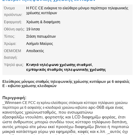
Όνομα
Η FCC CE ενέκρινε το ελεύθερο μόνιμο περίπτερο τηλεφωνικής
χρέωσης κυττάρων
προϊόντων:
Εφαρμογή:
Χρέωση & διαφήμιση
Οθόνη αφής:
19 ίντσα
Τύπος:
Στάση πατωμάτων
Χρώμα:
Ασήμι/ο Μαύρος
OEM/OEM
Αποδεκτός
διαταγή:
Κινητό τηλέφωνο χρέωσης σταθμοί
Υψηλό φως:
,
εμπορικός σταθμός τηλεφωνικής χρέωσης
Ελεύθερος μόνιμος σταθμός τηλεφωνικής χρέωσης κυττάρων με 6 ασφαλές
Ε - κιβώτιο χρέωσης κλειδαριών
Περιγραφή:
_Winnsen
CE FCC εγ:κρίνω ελεύθερος στέκομαι κύτταρο τηλέφωνο χρεώνω
apc-06B είμαι ένας
περίπτερο με 6 ασφαλής ε-κλειδαριά χρεώνω κιβώτιο
καινοτόμος χρεώνωσταθμός, που ενσωματώνω
εξασφαλίζω ντουλάπι, φορτιστής και LCD διαφημίζω φορέας, έτσι
ώστε άνθρωπος μπορώ συνδέω τους κύτταρο τηλέφωνο δαπάνη,
αυτός μπορώ είτε μένω εκεί προσέχω διαφημίζω βίντεο ή περπατώ
μακριά κατάστημα γύρω για εφημερίδα, καφές και κ.λπ. _αυτός όχι