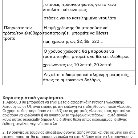
, στάσεις πράσινου φωτός για το κενό
ντουλάπι, κόκκινο φως
στάσεις για το κατειλημμένο ντουλάπι
Πληρώστε τον
Η τιμή χρέωσης θα μπορούσε να
τρόπο/τον ελεύθερο
τροποποιηθεί, μπορείτε να θέσετε
τρόπο
τιμή χρέωσης ως $2, $5, $20…
Ο χρόνος χρέωσης θα μπορούσε να
τροποποιηθεί, μπορείτε να θέσετε ελεύθερος
χρεώνοντας ως 10 λεπτά, 20 λεπτά…
Δεχτείτε το διαφορετικό πληρωμή μετρητοίς,
όπως το αμερικανικό δολάριο,
Αυστραλιανό δολάριο, ευρώ…
Χαρακτηριστικά γνωρίσματα:
Δεχτείτε τη διαφορετική πληρωμή καρτών,
1. Apc-06B θα μπορούσε να είναι με τα διαφορετικά instrctions γλωσσικής
όπως το magstripe
λειτουργίας σε UI, είναι επίσης με την επιλογή να επιδειχθούν οι πολυ γλώσσες.
Οι χρήστες θα μπορούσαν να επιλέξουν τις μητρικές γλώσσες τους προτού να
κάρτα, κάρτα τσιπ, κάρτα RFID…
αρχίσουν να χρεώνουν ή να ανακτούν τα τηλέφωνα κυττάρων. _αυτό ευνοώ
κάνω αυτός espacially δημοφιλής διεθνής θέση όπως αερολιμένας, διεθνής
19 ίντσα LCD
Επιδείξτε και την οδηγία και τη διαφήμιση
έκθεση, μεγάλος γεγονός και κ.λπ.
λειτουργίας
2. 19 οδηγίες λειτουργίας επιδείξεων οθόνης αφής ίντσας και στα κείμενα και στις
Υποστηρίξτε και τα βίντεο και τις εικόνες
εικόνες, χρήστης θα μπορούσαν εύκολα να καταλάβουν πώς να λειτουργήσουν