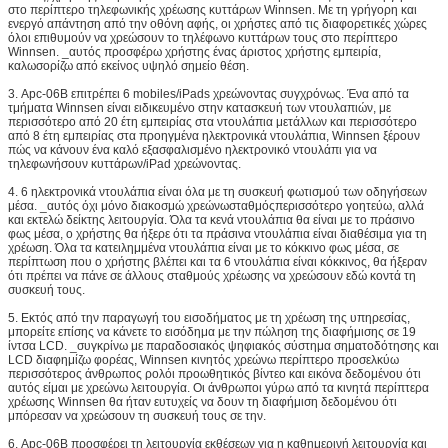
στο περίπτερο τηλεφωνικής χρέωσης κυττάρων Winnsen. Με τη γρήγορη και
διαφημίσεων
ενεργό απάντηση από την οθόνη αφής, οι χρήστες από τις διαφορετικές χώρες
όλοι επιθυμούν να χρεώσουν το τηλέφωνο κυττάρων τους στο περίπτερο
Υποστηρίξτε τις πολυ γλώσσες
Winnsen. _αυτός προσφέρω χρήστης ένας άριστος χρήστης εμπειρία,
καλωσορίζω από εκείνος υψηλό σημείο θέση.
Υποστηρίξτε το ενδιάμεσο με τον χρήστη
συνήθειας
3. Apc-06B επιτρέπει 6 mobiles/iPads χρεώνοντας συγχρόνως. Ένα από τα
τμήματα Winnsen είναι ειδικευμένο στην κατασκευή των ντουλαπιών, με
περισσότερο από 20 έτη εμπειρίας στα ντουλάπια μετάλλων και περισσότερο
οθόνη αφής 19
Κάνετε Winnsen το κινητό περίπτερο χρέωσης
από 8 έτη εμπειρίας στα προηγμένα ηλεκτρονικά ντουλάπια, Winnsen ξέρουν
ίντσας
φιλικό στη χρήση
πώς να κάνουν ένα καλό εξασφαλισμένο ηλεκτρονικό ντουλάπι για να
τηλεφωνήσουν κυττάρων/iPad χρεώνοντας.
Υπολογιστής
Το σταθερό βιομηχανικό συγκρότημα
ηλεκτρονικών υπολογιστών, μειώνει το σας
4. 6 ηλεκτρονικά ντουλάπια είναι όλα με τη συσκευή φωτισμού των οδηγήσεων
μέσα. _αυτός όχι μόνο διακοσμώ χρεώνωσταθμόςπερισσότερο γοητεύω, αλλά
συντήρηση στον ελάχιστο
και εκτελώ δείκτης λειτουργία. Όλα τα κενά ντουλάπια θα είναι με το πράσινο
φως μέσα, ο χρήστης θα ήξερε ότι τα πράσινα ντουλάπια είναι διαθέσιμα για τη
χρέωση. Όλα τα κατειλημμένα ντουλάπια είναι με το κόκκινο φως μέσα, σε
Σώμα χάλυβα
Σώμα χάλυβα καλής ποιότητας, στάση με τη
περίπτωση που ο χρήστης βλέπει και τα 6 ντουλάπια είναι κόκκινος, θα ήξεραν
μακροπρόθεσμη χρήση,
ότι πρέπει να πάνε σε άλλους σταθμούς χρέωσης να χρεώσουν εδώ κοντά τη
συσκευή τους.
το χρώμα μπορεί να προσαρμοστεί
5. Εκτός από την παραγωγή του εισοδήματος με τη χρέωση της υπηρεσίας,
Επιλογές υλικού
Αποδέκτης νομισμάτων, αποδέκτης
μπορείτε επίσης να κάνετε το εισόδημα με την πώληση της διαφήμισης σε 19
λογαριασμών, αναγνώστης καρτών, δακτυλικό
ίντσα LCD. _συγκρίνω με παραδοσιακός ψηφιακός σύστημα σηματοδότησης και
αποτύπωμα
LCD διαφημίζω φορέας, Winnsen κινητός χρεώνω περίπτερο προσελκύω
περισσότερος άνθρωπος ρολόι προωθητικός βίντεο και εικόνα δεδομένου ότι
ανιχνευτής, ανιχνευτής γραμμωτών κωδίκων,
αυτός είμαι με χρεώνω λειτουργία. Οι άνθρωποι γύρω από τα κινητά περίπτερα
χρέωσης Winnsen θα ήταν ευτυχείς να δουν τη διαφήμιση δεδομένου ότι
εκτυπωτής εισιτηρίων
μπόρεσαν να χρεώσουν τη συσκευή τους σε την.
Wifi, 3G
6. Apc-06B προσφέρει τη λειτουργία εκθέσεων για η καθημερινή λειτουργία και