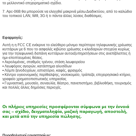
το μελλοντικό επιχειρηματικό σχέδιο.
Εάν το μέρος που θέλετε να προσθέσετε δεν
συμπεριλαμβάνεται ανωτέρω,
7. Apc-06B θα μπορούσε να ελεγχθεί μακρινά μέσω Διαδικτύου, από το καλώδιο
του τοπικού LAN, Wifi, 3G ή τι πάντα άλλες λύσεις διαθέσιμες.
παρακαλώ μας ρωτήστε.
Τάση εργασίας
100-240V, 50/60Hz
Εφαρμογές:
Λειτουργούσα
0 ~ 50 ℃
θερμοκρασία
Αυτή η
η FCC CE ενέκρινε το ελεύθερο μόνιμο περίπτερο τηλεφωνικής χρέωσης
κυττάρων με 6 που το ασφαλές κιβώτιο χρέωσης ε-κλειδαριών
στοχεύει κυρίως
για την τηλεφωνική δαπάνη κυττάρων αυτοεξυπηρετήσεων στις ανεπίβλεπτες ή
Πιστοποιητικό
CE, FCC
ημι-εποπτευμένες θέσεις.
•
Αερολιμένας, σταθμός τρένου, στάση λεωφορείου
•
Λεωφόρος αγορών, κατάστημα αλυσίδων
•
Λόμπι ξενοδοχείων, εστιατόριο, καφές, φραγμός
•
Κέντρο υγειονομικής περίθαλψης, νοσοκομείο, τράπεζα, επιχειρησιακό κτήριο,
γραφείο χρηματοπιστωτικής υπηρεσίας
•
Γυμναστική, μουσείο, συναυλία, θέατρο, πανεπιστήμιο, βιβλιοθήκη, τουρισμός
και πολλές άλλες δημόσιες περιοχές.
Οι πλήρεις υπηρεσίες προσφέρονται σύμφωνα με την έννοιά
σας – σχέδιο, δειγματοληψία, μαζική παραγωγή, αποστολή,
και μετά από την υπηρεσία πώλησης.
Πυροβολισμοί εργαστηρίων: