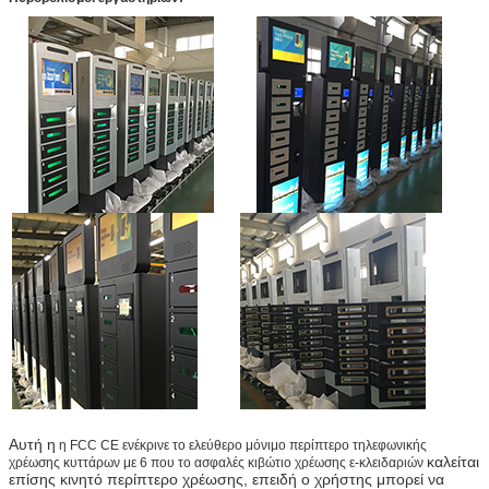
Αυτή η
η FCC CE ενέκρινε το ελεύθερο μόνιμο περίπτερο τηλεφωνικής
καλείται
χρέωσης κυττάρων με 6 που το ασφαλές κιβώτιο χρέωσης ε-κλειδαριών
επίσης κινητό περίπτερο χρέωσης, επειδή ο χρήστης μπορεί να