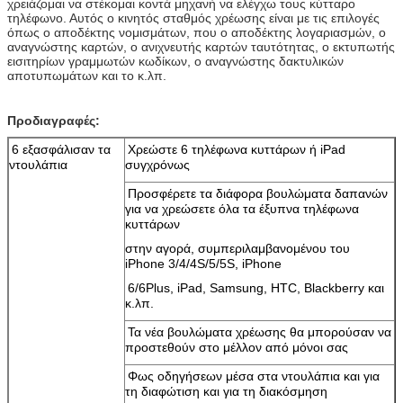
χρειάζομαι να στέκομαι κοντά μηχανή να ελέγχω τους κύτταρο
τηλέφωνο. Αυτός ο κινητός σταθμός χρέωσης είναι με τις επιλογές
όπως ο αποδέκτης νομισμάτων, που ο αποδέκτης λογαριασμών, ο
αναγνώστης καρτών, ο ανιχνευτής καρτών ταυτότητας, ο εκτυπωτής
εισιτηρίων γραμμωτών κωδίκων, ο αναγνώστης δακτυλικών
αποτυπωμάτων και το κ.λπ.
Προδιαγραφές:
6 εξασφάλισαν τα
Χρεώστε 6 τηλέφωνα κυττάρων ή iPad
ντουλάπια
συγχρόνως
Προσφέρετε τα διάφορα βουλώματα δαπανών
για να χρεώσετε όλα τα έξυπνα τηλέφωνα
κυττάρων
στην αγορά, συμπεριλαμβανομένου του
iPhone 3/4/4S/5/5S, iPhone
6/6Plus, iPad, Samsung, HTC, Blackberry και
κ.λπ.
Τα νέα βουλώματα χρέωσης θα μπορούσαν να
προστεθούν στο μέλλον από μόνοι σας
Φως οδηγήσεων μέσα στα ντουλάπια και για
τη διαφώτιση και για τη διακόσμηση