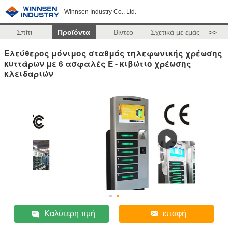
Winnsen Industry Co., Ltd.
Σπίτι
Προϊόντα
Βίντεο
Σχετικά με εμάς
>>
Ελεύθερος μόνιμος σταθμός τηλεφωνικής χρέωσης
κυττάρων με 6 ασφαλές Ε - κιβώτιο χρέωσης
κλειδαριών
Καλύτερη τιμή
επαφή