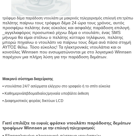
τρόφιμο δέμα παράδοση ντουλάπι με μακρινός τηλεχειρισμός επιλογή επι:τρέπω
πελάτης παίρνω τους τρόφιμο δέμα 24 ώρα τους χρόνος, αυτός
προσφέρω πελάτης ένας εύκολος και ασφαλής παράδοση επιλογή.
_αγγελιαφόρος προσωπικό ρίχνω δέμα ο ντουλάπι, ένας SMS
μήνυμα θα είμαι στέλνω ο πελάτης κύτταρο τηλέφωνο, πελάτης
μπορώ πηγαίνω ο ντουλάπι να παίρνω τους δέμα ανά πάσα στιγμή
ΑΥΤΌΣ θέλω. Τόσο εύκολος! Τα ηλεκτρονικές ντουλάπια και οι
κονσόλες Winnsen που ενσωματώνονται με στο λογισμικό Winnsen
παρέχουν μια πλήρη λύση για την παράδοση δεμάτων.
Μακρινό σύστημα διαχείρισης
• ντουλάπια 24/7 ασύρματα ελέγχου στο γραφείο ή το σπίτι εύκολα
• Καθημερινά/εβδομαδιαίος/μηνιαία υποβάλτε έκθεση
• Διαφημιστικός φορέας δικτύων LCD
Γιατί επιλέξτε το
φρέσκο ντουλάπι παράδοσης δεμάτων
ευφυές
τροφίμων
Winnsen
;
με την επιλογή τηλεχειρισμού
• Εξασφαλισμένο ηλεκτρονικό σύστημα ντουλαπιών