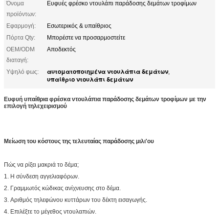
Όνομα
Ευφυές φρέσκο ντουλάπι παράδοσης δεμάτων τροφίμων
προϊόντων:
Εφαρμογή:
Εσωτερικός & υπαίθριος
Πόρτα Qty:
Μπορέστε να προσαρμοστείτε
OEM/ODM
Αποδεκτός
διαταγή:
αυτοματοποιημένα ντουλάπια δεμάτων
Υψηλό φως:
,
υπαίθριο ντουλάπι δεμάτων
Ευφυή υπαίθρια φρέσκα ντουλάπια παράδοσης δεμάτων τροφίμων με την
επιλογή τηλεχειρισμού
Μείωση του κόστους της τελευταίας παράδοσης μιλι'ου
Πώς να ρίξει μακριά το δέμα;
1.
Η σύνδεση αγγελιαφόρων.
2.
Γραμμωτός κώδικας ανίχνευσης στο δέμα.
3.
Αριθμός τηλεφώνου κυττάρων του δέκτη εισαγωγής.
4.
Επιλέξτε το μέγεθος ντουλαπιών.