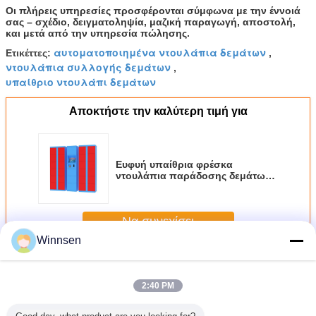
Οι πλήρεις υπηρεσίες προσφέρονται σύμφωνα με την έννοιά
XL: H602 Χ W432 Χ
σας – σχέδιο, δειγματοληψία, μαζική παραγωγή, αποστολή,
D485 χιλ.
και μετά από την υπηρεσία πώλησης.
E16A
16 πόρτες
H1916 Χ W1000 Χ
S: H145 Χ W432 Χ
αυτοματοποιημένα ντουλάπια δεμάτων
Ετικέττες:
,
D485 χιλ.
D485 χιλ.
ντουλάπια συλλογής δεμάτων
,
Μ: H297 Χ W432 Χ
υπαίθριο ντουλάπι δεμάτων
D485 χιλ.
Λ: H450 Χ W432 Χ
Αποκτήστε την καλύτερη τιμή για
D485 χιλ.
E18A
18 πόρτες
H1916 Χ W1000 Χ
S: H145 Χ W432 Χ
D485 χιλ.
D485 χιλ.
Ευφυή υπαίθρια φρέσκα
Μ: H297 Χ W432 Χ
ντουλάπια παράδοσης δεμάτων
D485 χιλ.
τροφίμων με την επιλογή
τηλεχειρισμού
Να συνεχίσει
Winnsen
Ντουλάπια παράδοσης δεμάτων
Περισσότεροι
2:40 PM