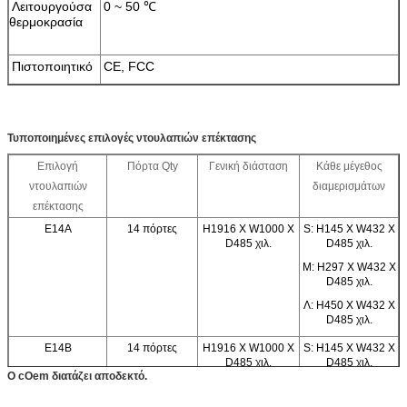
Λειτουργούσα
0 ~ 50 ℃
θερμοκρασία
Πιστοποιητικό
CE, FCC
Τυποποιημένες επιλογές ντουλαπιών επέκτασης
Επιλογή
Πόρτα Qty
Γενική διάσταση
Κάθε μέγεθος
ντουλαπιών
διαμερισμάτων
επέκτασης
E14A
14 πόρτες
H1916 Χ W1000 Χ
S: H145 Χ W432 Χ
D485 χιλ.
D485 χιλ.
Μ: H297 Χ W432 Χ
D485 χιλ.
Λ: H450 Χ W432 Χ
D485 χιλ.
E14B
14 πόρτες
H1916 Χ W1000 Χ
S: H145 Χ W432 Χ
D485 χιλ.
D485 χιλ.
Ο cOem διατάζει αποδεκτό.
Μ: H297 Χ W432 Χ
D485 χιλ.