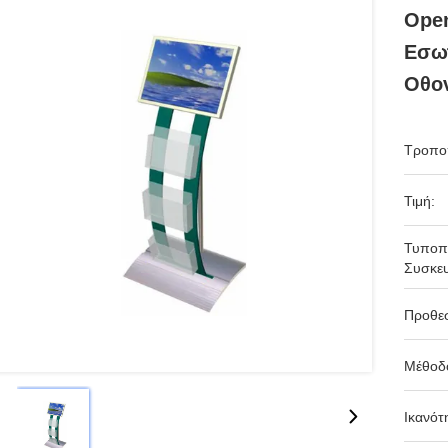
Open
Εσωτ
Οθον
Τροπο
Τιμή:
Τυποπ
Συσκευ
Προθε
Μέθοδ
Ικανότ