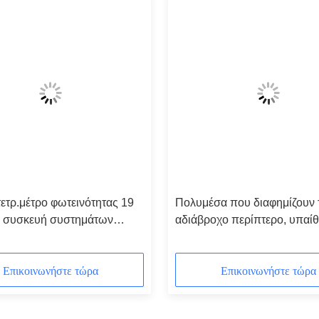
ετρ.μέτρο φωτεινότητας 19
Πολυμέσα που διαφημίζουν 
 συσκευή συστημάτων
αδιάβροχο περίπτερο, υπαίθ
ότησης ίντσας LCD για την
σύστημα περίπτερων οθόνη
ική διαφήμιση
LCD με το καταφύγιο
Επικοινωνήστε τώρα
Επικοινωνήστε τώρα