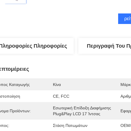
Βρεί
Πληροφορίες Πληροφορίες
Περιγραφή Του Π
επτομέρειες
όπος Καταγωγής
Κίνα
Μάρκ
ιστοποίηση
CE, FCC
Αριθ
Εσωτερική Επίδειξη Διαφήμισης 
νομα Προϊόντων:
Εφαρ
Plug&play LCD 17 Ίντσας
ύπος:
Στάση Πατωμάτων
OEM/