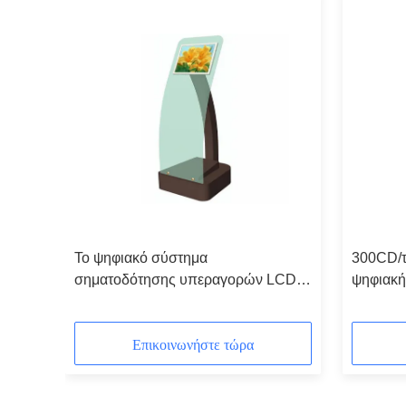
Το ψηφιακό σύστημα
300CD/τ
σηματοδότησης υπεραγορών LCD
ψηφιακή
λεωφόρων με το αυτοκίνητο παίζει
σηματοδ
κυκλικά την επίδειξη διαφήμισης 19
τηλεοπτ
ίντσας
Επικοινωνήστε τώρα