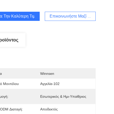
τε Την Καλύτερη Τιμή
Επικοινωνήστε Μαζί Μας
ροϊόντος
α
Winnsen
μό Μοντέλου
Αγγελία-102
μογή:
Εσωτερικός & Ημι-Υπαίθριος
ODM Διαταγή:
Αποδεκτός