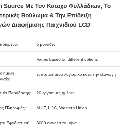
 Source Με Τον Κάτοχο Φυλλάδιων, Το
ερικές Βούλωμα & Την Επίδειξη
ών Διαφήμισης Παιχνιδιού LCD
ποιημένο:
5 μονάδες
Varies based on different options
οιημένη
τυποποιημένο λογισμικό κατά την εξαγωγή
ασία:
σμία Παράδοσης:
20 εργάσιμες ημέρες
ος Πληρωμής:
Μ / Τ, L / C, Western Union
ητα Εφοδιασμού:
3000 σύνολα το μήνα