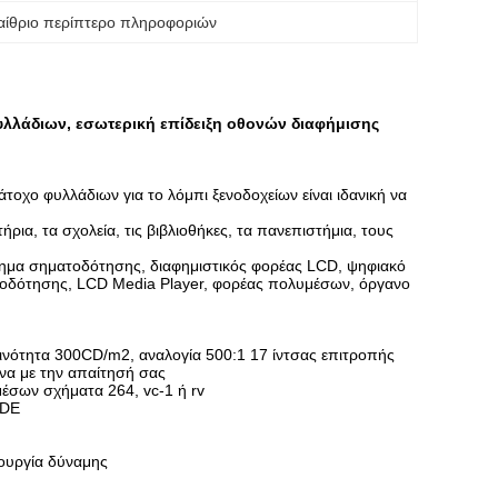
αίθριο περίπτερο πληροφοριών
λλάδιων, εσωτερική επίδειξη οθονών διαφήμισης
τοχο φυλλάδιων για το λόμπι ξενοδοχείων είναι ιδανική να
ια, τα σχολεία, τις βιβλιοθήκες, τα πανεπιστήμια, τους
τημα σηματοδότησης, διαφημιστικός φορέας LCD, ψηφιακό
οδότησης, LCD Media Player, φορέας πολυμέσων, όργανο
νότητα 300CD/m2, αναλογία 500:1 17 ίντσας επιτροπής
ωνα με την απαίτησή σας
σων σχήματα 264, vc-1 ή rv
IDE
τουργία δύναμης