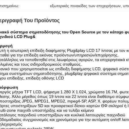
πισημαίνω:
εξωτερικές πινακίδες των επιχειρήσεων
, 
υπ
εριγραφή Του Προϊόντος
ιακό σύστημα σηματοδότησης του Open Source με τον κάτοχο φυ
χνιδιού LCD Plug&
ρμογή
τή η εσωτερική επίδειξη διαφήμισης Plug&play LCD 17 ίντσας με τον κά
ταθεί για την επίδειξη εικόνας προϊόντων/υπηρεσιών/επιχείρησης.
τάλληλος να τοποθετηθεί στις λεωφόρους αγορών, τα επιχειρησιακά κτήρ
λιμένες και τους σιδηροδρομικούς σταθμούς.
ανικό που χρησιμοποιείται ως επίδειξη διαφήμισης LCD, ψηφιακό σύσ
τημα συστημάτων σηματοδότησης, plug&play ψηφιακό σύστημα σηματ
χου επίδειξης, επίδειξη οθόνης LCD
μόρφωση
εργός μήτρα TFT LCD, ψήφισμα 1.280 X 1.024, χρώματα 16.7M, φωτει
θεσης. Άλλο μέγεθος όπως 19 ίντσα και 22 ίντσα είναι διαθέσιμο σύμφ
ποστηρίξεις JPEG, MPEG1, MPEG2, mpeg4-SP, ASP, Χ. φορέων πολυμέ
ρτες υποστηρίξεων SD και προαιρετικοί δίσκοι καρτών ΘΦ σκληροί ή 
lti-zone παιχνίδι υποστήριξης και να τυλίξει κείμενο
τάλογος παιχνιδιού υποστηρίξεων και κυκλικά λειτουργίες παιχνιδιού
δομαδιαίος συγχρονισμός και χρονόμετρο για την αυτόματη on/off λει
λεχειρισμός
νσωματωμένοι ομιλητές 2*5W