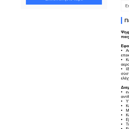
Ε
Π
Ψηφ
παι
Εφα
• Αυ
επεκ
• Κα
αερο
• Ιδ
σύσ
ελέγ
Δια
• εν
αντί
• Υ
• Κά
• Mu
• Κα
• Εβ
• Τη
• Ε