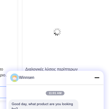
το
Διαλογικές λύσεις περίπτερων
ριο
καιρικής απόδειξης
Winnsen
ς αφής
αυτοεξυπηρετήσεων γραφείου
χάλυβα με 7 ίντσα LCD
Επικοινωνήστε τώρα
11:01 AM
Good day, what product are you looking 
for?