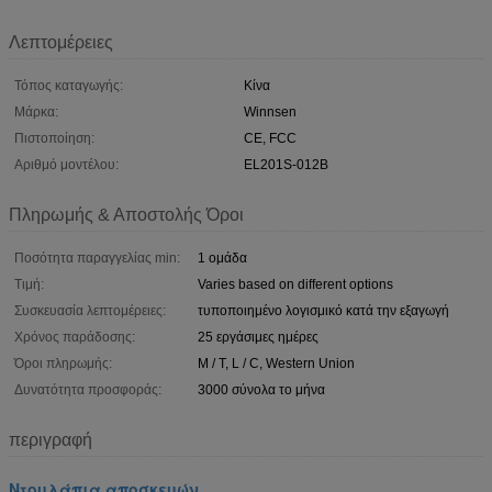
Λεπτομέρειες
Τόπος καταγωγής:
Κίνα
Μάρκα:
Winnsen
Πιστοποίηση:
CE, FCC
Αριθμό μοντέλου:
EL201S-012B
Πληρωμής & Αποστολής Όροι
Ποσότητα παραγγελίας min:
1 ομάδα
Τιμή:
Varies based on different options
Συσκευασία λεπτομέρειες:
τυποποιημένο λογισμικό κατά την εξαγωγή
Χρόνος παράδοσης:
25 εργάσιμες ημέρες
Όροι πληρωμής:
Μ / Τ, L / C, Western Union
Δυνατότητα προσφοράς:
3000 σύνολα το μήνα
περιγραφή
Ντουλάπια αποσκευών