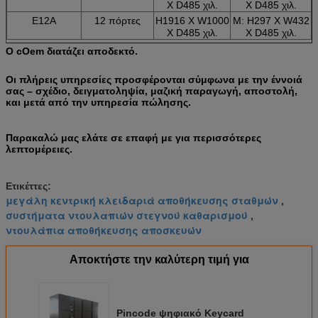
Χ D485 χιλ.
Χ D485 χιλ.
E12A
12 πόρτες
H1916 Χ W1000
Μ: H297 Χ W432
Χ D485 χιλ.
Χ D485 χιλ.
Ο cOem διατάζει αποδεκτό.
Οι πλήρεις υπηρεσίες προσφέρονται σύμφωνα με την έννοιά
σας – σχέδιο, δειγματοληψία, μαζική παραγωγή, αποστολή,
και μετά από την υπηρεσία πώλησης.
Παρακαλώ μας ελάτε σε επαφή με για περισσότερες
λεπτομέρειες.
Ετικέττες:
μεγάλη κεντρική κλειδαριά αποθήκευσης σταθμών
,
συστήματα ντουλαπιών στεγνού καθαρισμού
,
ντουλάπια αποθήκευσης αποσκευών
Αποκτήστε την καλύτερη τιμή για
Pincode ψηφιακό Keycard