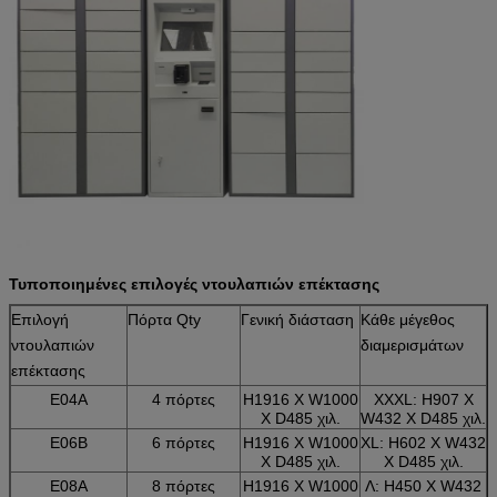
Τυποποιημένες επιλογές ντουλαπιών επέκτασης
Επιλογή
Πόρτα Qty
Γενική διάσταση
Κάθε μέγεθος
ντουλαπιών
διαμερισμάτων
επέκτασης
E04A
4 πόρτες
H1916 Χ W1000
XXXL: H907 Χ
Χ D485 χιλ.
W432 Χ D485 χιλ.
E06B
6 πόρτες
H1916 Χ W1000
XL: H602 Χ W432
Χ D485 χιλ.
Χ D485 χιλ.
E08A
8 πόρτες
H1916 Χ W1000
Λ: H450 Χ W432