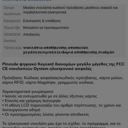
Όνομα
Μεγάλα ντουλάπια κωδικού πρόσβασης μεγέθους ασφαλή και
περιβαλλοντικά ηλεκτρονικά
προϊόντων:
Εφαρμογή:
Εσωτερικός & υπαίθριος
Πόρτα Qty:
Μπορέστε να προσαρμοστείτε
OEM/ODM
Αποδεκτός
διαταγή:
ντουλάπια αποθήκευσης αποσκευών
Υψηλό φως:
,
μεγάλη κεντρική κλειδαριά αποθήκευσης σταθμών
Pincode ψηφιακό Keycard διανομέων μεγάλο μέγεθος της FCC
CE ντουλαπιών Dystem ηλεκτρονικό ασφαλές
Πρόσβαση: Κώδικας ασφαλείας/κωδικός πρόσβασης, κάρτα μελών,
κάρτα RFID, κάρτα Magstripe, γραμμωτός κώδικας
Χαρακτηριστικά γνωρίσματα:
• Ικανός να ενσωματωθεί με σε άλλες έξυπνες κάρτες
• Εύκολη και γρήγορη λειτουργία
• Η οθόνη LCD παρουσιάζει τον αριθμό περίπτωσης, το χρόνο και
λειτουργούντα οδηγό
• Οι προσαρμοσμένες λύσεις γίνονται αποδεκτές
Το ηλεκτρονικό ντουλάπι μας έχει το σχέδιο, το πρόγραμμα, και το
παραχθε'ν σύστημά μας, παρέχει μια λύση ασφαλέστερης,