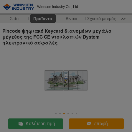
Winnsen Industry Co., Ltd.
Σπίτι
Προϊόντα
Βίντεο
Σχετικά με εμάς
>>
Pincode ψηφιακό Keycard διανομέων μεγάλο
μέγεθος της FCC CE ντουλαπιών Dystem
ηλεκτρονικό ασφαλές
Καλύτερη τιμή
επαφή