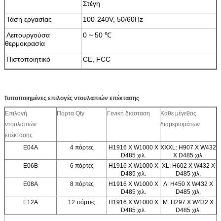
Στέγη
Τάση εργασίας
100-240V, 50/60Hz
Λειτουργούσα
0 ~ 50 ℃
θερμοκρασία
Πιστοποιητικό
CE, FCC
Τυποποιημένες επιλογές ντουλαπιών επέκτασης
Επιλογή
Πόρτα Qty
Γενική διάσταση
Κάθε μέγεθος
ντουλαπιών
διαμερισμάτων
επέκτασης
E04A
4 πόρτες
H1916 Χ W1000 Χ
XXXL: H907 Χ W432
D485 χιλ.
Χ D485 χιλ.
E06B
6 πόρτες
H1916 Χ W1000 Χ
XL: H602 Χ W432 Χ
D485 χιλ.
D485 χιλ.
E08A
8 πόρτες
H1916 Χ W1000 Χ
Λ: H450 Χ W432 Χ
D485 χιλ.
D485 χιλ.
E12A
12 πόρτες
H1916 Χ W1000 Χ
Μ: H297 Χ W432 Χ
D485 χιλ.
D485 χιλ.