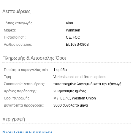
Λεπτομέρειες
Τόπος καταγωγής:
Κίνα
Μάρκα:
Winnsen
Πιστοποίηση:
CE, FCC
Αριθμό μοντέλου:
EL103S-080B
Πληρωμής & Αποστολής Όροι
Ποσότητα παραγγελίας min:
1 ομάδα
Τιμή:
Varies based on different options
Συσκευασία λεπτομέρειες:
τυποποιημένο λογισμικό κατά την εξαγωγή
Χρόνος παράδοσης:
20 εργάσιμες ημέρες
Όροι πληρωμής:
Μ / Τ, L / C, Western Union
Δυνατότητα προσφοράς:
3000 σύνολα το μήνα
περιγραφή
Ντουλάπι πλυντηρίων