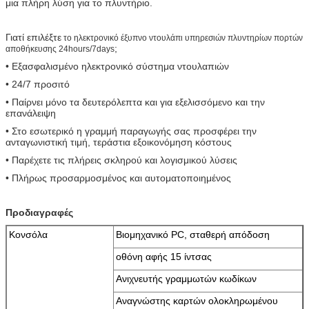
μια πλήρη λύση για το πλυντήριο.
Γιατί επιλέξτε
το ηλεκτρονικό έξυπνο ντουλάπι υπηρεσιών πλυντηρίων πορτών
;
αποθήκευσης 24hours/7days
• Εξασφαλισμένο ηλεκτρονικό σύστημα ντουλαπιών
• 24/7 προσιτό
• Παίρνει μόνο τα δευτερόλεπτα και για εξελισσόμενο και την
επανάλειψη
• Στο εσωτερικό η γραμμή παραγωγής σας προσφέρει την
ανταγωνιστική τιμή, τεράστια εξοικονόμηση κόστους
• Παρέχετε τις πλήρεις σκληρού και λογισμικού λύσεις
Αφήστε ένα μήνυμα
• Πλήρως προσαρμοσμένος και αυτοματοποιημένος
We bellen je snel terug!
Προδιαγραφές
Κονσόλα
Βιομηχανικό PC, σταθερή απόδοση
οθόνη αφής 15 ίντσας
Ανιχνευτής γραμμωτών κωδίκων
Αναγνώστης καρτών ολοκληρωμένου