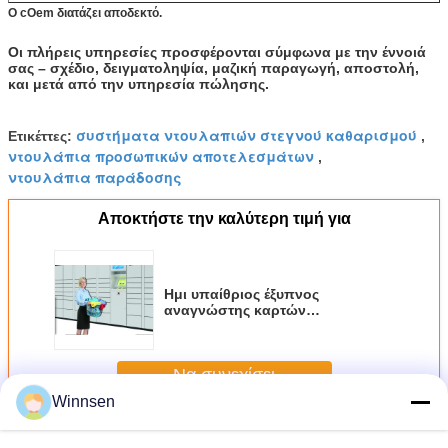
Ο cOem διατάζει αποδεκτό.
Οι πλήρεις υπηρεσίες προσφέρονται σύμφωνα με την έννοιά
σας – σχέδιο, δειγματοληψία, μαζική παραγωγή, αποστολή,
και μετά από την υπηρεσία πώλησης.
συστήματα ντουλαπιών στεγνού καθαρισμού
Ετικέττες:
,
ντουλάπια προσωπικών αποτελεσμάτων
,
ντουλάπια παράδοσης
Αποκτήστε την καλύτερη τιμή για
Ημι υπαίθριος έξυπνος
αναγνώστης καρτών
ολοκληρωμένου κυκλώματος το
καθαρίζοντας ντουλάπι για τις
εμπορικές υπηρεσίες
Να συνεχίσει
πλυντηρίων
Winnsen
Ντουλάπι πλυντηρίων
Περισσότεροι