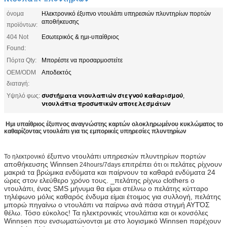
όνομα
Ηλεκτρονικό έξυπνο ντουλάπι υπηρεσιών πλυντηρίων πορτών
αποθήκευσης
προϊόντων:
404 Not
Εσωτερικός & ημι-υπαίθριος
Found:
Πόρτα Qty:
Μπορέστε να προσαρμοστείτε
OEM/ODM
Αποδεκτός
διαταγή:
συστήματα ντουλαπιών στεγνού καθαρισμού
Υψηλό φως:
,
ντουλάπια προσωπικών αποτελεσμάτων
Ημι υπαίθριος έξυπνος αναγνώστης καρτών ολοκληρωμένου κυκλώματος το
καθαρίζοντας ντουλάπι για τις εμπορικές υπηρεσίες πλυντηρίων
έξυπνο ντουλάπι υπηρεσιών πλυντηρίων πορτών
Το ηλεκτρονικό
αποθήκευσης
Winnsen
επιτρέπει ότι
πελάτες ρίχνουν
24hours/7days
οι
μακριά τα βρώμικα ενδύματα και παίρνουν τα καθαρά ενδύματα 24
ώρες στον ελεύθερο χρόνο τους. _πελάτης ρίχνω clothers ο
ντουλάπι, ένας SMS μήνυμα θα είμαι στέλνω ο πελάτης κύτταρο
τηλέφωνο μόλις καθαρός ένδυμα είμαι έτοιμος για συλλογή, πελάτης
μπορώ πηγαίνω ο ντουλάπι να παίρνω ανά πάσα στιγμή ΑΥΤΌΣ
θέλω. Τόσο εύκολος! Τα ηλεκτρονικές ντουλάπια και οι κονσόλες
Winnsen που ενσωματώνονται με στο λογισμικό Winnsen παρέχουν