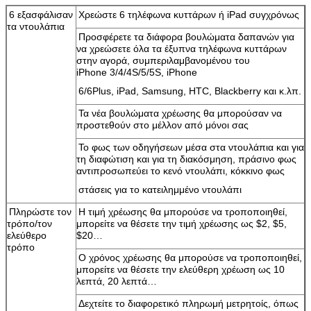
6 εξασφάλισαν
Χρεώστε 6 τηλέφωνα κυττάρων ή iPad συγχρόνως
τα ντουλάπια
Προσφέρετε τα διάφορα βουλώματα δαπανών για
να χρεώσετε όλα τα έξυπνα τηλέφωνα κυττάρων
στην αγορά, συμπεριλαμβανομένου του
iPhone 3/4/4S/5/5S, iPhone
6/6Plus, iPad, Samsung, HTC, Blackberry και κ.λπ.
Τα νέα βουλώματα χρέωσης θα μπορούσαν να
προστεθούν στο μέλλον από μόνοι σας
Το φως των οδηγήσεων μέσα στα ντουλάπια και για
τη διαφώτιση και για τη διακόσμηση, πράσινο φως
αντιπροσωπεύει το κενό ντουλάπι, κόκκινο φως
στάσεις για το κατειλημμένο ντουλάπι
Πληρώστε τον
Η τιμή χρέωσης θα μπορούσε να τροποποιηθεί,
τρόπο/τον
μπορείτε να θέσετε την τιμή χρέωσης ως $2, $5,
ελεύθερο
$20…
τρόπο
Ο χρόνος χρέωσης θα μπορούσε να τροποποιηθεί,
μπορείτε να θέσετε την ελεύθερη χρέωση ως 10
λεπτά, 20 λεπτά…
Δεχτείτε το διαφορετικό πληρωμή μετρητοίς, όπως