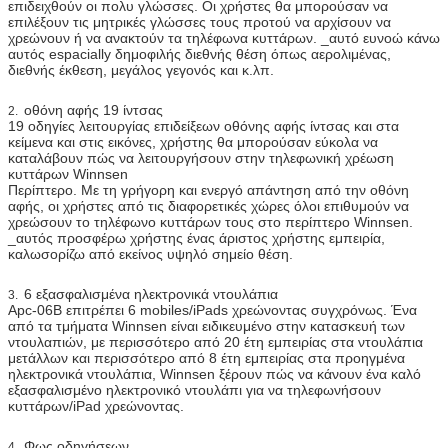
επιδειχθούν οι πολυ γλώσσες. Οι χρήστες θα μπορούσαν να
υλικού
αναγνώστης καρτών, ανιχνευτής δακτυλικών
επιλέξουν τις μητρικές γλώσσες τους προτού να αρχίσουν να
αποτυπωμάτων, ανιχνευτής γραμμωτών κωδίκων,
χρεώνουν ή να ανακτούν τα τηλέφωνα κυττάρων. _αυτό ευνοώ κάνω
εκτυπωτής εισιτηρίων
αυτός espacially δημοφιλής διεθνής θέση όπως αερολιμένας,
διεθνής έκθεση, μεγάλος γεγονός και κ.λπ.
Wifi, 3G
οθόνη αφής 19 ίντσας
2.
Εάν το μέρος που θέλετε να προσθέσετε δεν
19 οδηγίες λειτουργίας επιδείξεων οθόνης αφής ίντσας και στα
συμπεριλαμβάνεται ανωτέρω, παρακαλώ μας
κείμενα και στις εικόνες, χρήστης θα μπορούσαν εύκολα να
ρωτήστε.
καταλάβουν πώς να λειτουργήσουν στην τηλεφωνική χρέωση
κυττάρων Winnsen
Τάση εργασίας
100-240V, 50/60Hz
Περίπτερο. Με τη γρήγορη και ενεργό απάντηση από την οθόνη
αφής, οι χρήστες από τις διαφορετικές χώρες όλοι επιθυμούν να
Λειτουργούσα
0 ~ 50 ℃
χρεώσουν το τηλέφωνο κυττάρων τους στο περίπτερο Winnsen.
θερμοκρασία
_αυτός προσφέρω χρήστης ένας άριστος χρήστης εμπειρία,
καλωσορίζω από εκείνος υψηλό σημείο θέση.
Πιστοποιητικό
CE, FCC
6 εξασφαλισμένα ηλεκτρονικά ντουλάπια
3.
Apc-06B επιτρέπει 6 mobiles/iPads χρεώνοντας συγχρόνως. Ένα
από τα τμήματα Winnsen είναι ειδικευμένο στην κατασκευή των
ντουλαπιών, με περισσότερο από 20 έτη εμπειρίας στα ντουλάπια
μετάλλων και περισσότερο από 8 έτη εμπειρίας στα προηγμένα
ηλεκτρονικά ντουλάπια, Winnsen ξέρουν πώς να κάνουν ένα καλό
εξασφαλισμένο ηλεκτρονικό ντουλάπι για να τηλεφωνήσουν
κυττάρων/iPad χρεώνοντας.
Φως οδηγήσεων
4.