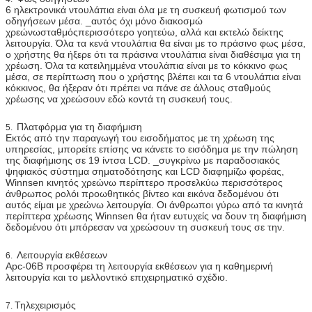
6 ηλεκτρονικά ντουλάπια είναι όλα με τη συσκευή φωτισμού των
οδηγήσεων μέσα. _αυτός όχι μόνο διακοσμώ
χρεώνωσταθμόςπερισσότερο γοητεύω, αλλά και εκτελώ δείκτης
λειτουργία. Όλα τα κενά ντουλάπια θα είναι με το πράσινο φως μέσα,
ο χρήστης θα ήξερε ότι τα πράσινα ντουλάπια είναι διαθέσιμα για τη
χρέωση. Όλα τα κατειλημμένα ντουλάπια είναι με το κόκκινο φως
μέσα, σε περίπτωση που ο χρήστης βλέπει και τα 6 ντουλάπια είναι
κόκκινος, θα ήξεραν ότι πρέπει να πάνε σε άλλους σταθμούς
χρέωσης να χρεώσουν εδώ κοντά τη συσκευή τους.
Πλατφόρμα για τη διαφήμιση
5.
Εκτός από την παραγωγή του εισοδήματος με τη χρέωση της
υπηρεσίας, μπορείτε επίσης να κάνετε το εισόδημα με την πώληση
της διαφήμισης σε 19 ίντσα LCD. _συγκρίνω με παραδοσιακός
ψηφιακός σύστημα σηματοδότησης και LCD διαφημίζω φορέας,
Winnsen κινητός χρεώνω περίπτερο προσελκύω περισσότερος
άνθρωπος ρολόι προωθητικός βίντεο και εικόνα δεδομένου ότι
αυτός είμαι με χρεώνω λειτουργία. Οι άνθρωποι γύρω από τα κινητά
περίπτερα χρέωσης Winnsen θα ήταν ευτυχείς να δουν τη διαφήμιση
δεδομένου ότι μπόρεσαν να χρεώσουν τη συσκευή τους σε την.
Λειτουργία εκθέσεων
6.
Apc-06B προσφέρει τη λειτουργία εκθέσεων για η καθημερινή
λειτουργία και το μελλοντικό επιχειρηματικό σχέδιο.
Τηλεχειρισμός
7.