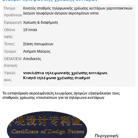
Όνομα
Κινητός σταθμός τηλεφωνικής χρέωσης κυττάρων χαρτοπαικτικών
λεσχών λεωφόρων αγορών αερολιμένων εστια
προϊόντων:
Εφαρμογή:
Χρέωση & διαφήμιση
Οθόνη
19 ίντσα
αφής:
Τύπος:
Στάση πατωμάτων
Χρώμα:
Ασήμι/ο Μαύρος
OEM/OEM
Αποδεκτός
διαταγή:
ντουλάπια τηλεφωνικής χρέωσης κυττάρων
Υψηλό
,
Κινητό τηλέφωνο χρέωσης σταθμοί
φως:
Το εστιατόριο/ο αερολιμένας/η λεωφόρος αγορών εξασφάλισαν τους
σταθμούς χρέωσης ντουλαπιών για τα τηλέφωνα κυττάρων
Περιγραφή: