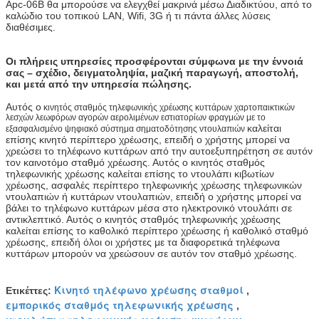
Apc-06B θα μπορούσε να ελεγχθεί μακρινά μέσω Διαδικτύου, από το
καλώδιο του τοπικού LAN, Wifi, 3G ή τι πάντα άλλες λύσεις
διαθέσιμες.
Οι πλήρεις υπηρεσίες προσφέρονται σύμφωνα με την έννοιά
σας – σχέδιο, δειγματοληψία, μαζική παραγωγή, αποστολή,
και μετά από την υπηρεσία πώλησης.
Αυτός ο
κινητός σταθμός τηλεφωνικής χρέωσης κυττάρων χαρτοπαικτικών
λεσχών λεωφόρων αγορών αερολιμένων εστιατορίων φραγμών με το
καλείται
εξασφαλισμένο ψηφιακό σύστημα σηματοδότησης ντουλαπιών
επίσης κινητό περίπτερο χρέωσης, επειδή ο χρήστης μπορεί να
χρεώσει το τηλέφωνο κυττάρων από την αυτοεξυπηρέτηση σε αυτόν
τον καινοτόμο σταθμό χρέωσης. Αυτός ο κινητός σταθμός
τηλεφωνικής χρέωσης καλείται επίσης το ντουλάπι κιβωτίων
χρέωσης, ασφαλές περίπτερο τηλεφωνικής χρέωσης τηλεφωνικών
ντουλαπιών ή κυττάρων ντουλαπιών, επειδή ο χρήστης μπορεί να
βάλει το τηλέφωνο κυττάρων μέσα στο ηλεκτρονικό ντουλάπι σε
αντικλεπτικό. Αυτός ο κινητός σταθμός τηλεφωνικής χρέωσης
καλείται επίσης το καθολικό περίπτερο χρέωσης ή καθολικό σταθμό
χρέωσης, επειδή όλοι οι χρήστες με τα διαφορετικά τηλέφωνα
κυττάρων μπορούν να χρεώσουν σε αυτόν τον σταθμό χρέωσης.
Κινητό τηλέφωνο χρέωσης σταθμοί
Ετικέττες:
,
εμπορικός σταθμός τηλεφωνικής χρέωσης
,