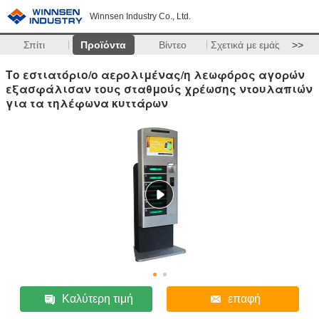
Winnsen Industry Co., Ltd.
Σπίτι
Προϊόντα
Βίντεο
Σχετικά με εμάς
>>
Το εστιατόριο/ο αερολιμένας/η λεωφόρος αγορών
εξασφάλισαν τους σταθμούς χρέωσης ντουλαπιών
για τα τηλέφωνα κυττάρων
Καλύτερη τιμή
επαφή