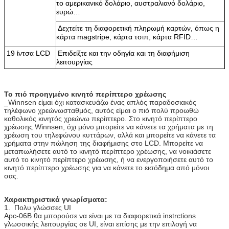
το αμερικανικό δολάριο, αυστραλιανό δολάριο,
ευρώ…
Δεχτείτε τη διαφορετική πληρωμή καρτών, όπως η
κάρτα magstripe, κάρτα τσιπ, κάρτα RFID…
19 ίντσα LCD
Επιδείξτε και την οδηγία και τη διαφήμιση
λειτουργίας
Υποστηρίξτε και τα βίντεο και τις εικόνες
διαφημίσεων
Το πιό προηγμένο κινητό περίπτερο χρέωσης
_Winnsen είμαι όχι κατασκευάζω ένας απλός παραδοσιακός
Υποστηρίξτε τις πολυ γλώσσες
τηλέφωνο χρεώνωσταθμός, αυτός είμαι ο πιό πολύ προωθώ
καθολικός κινητός χρεώνω περίπτερο. Στο κινητό περίπτερο
Υποστηρίξτε το ενδιάμεσο με τον χρήστη συνήθειας
χρέωσης Winnsen, όχι μόνο μπορείτε να κάνετε τα χρήματα με τη
χρέωση του τηλεφώνου κυττάρων, αλλά και μπορείτε να κάνετε τα
οθόνη αφής 19
Κάνετε Winnsen το κινητό περίπτερο χρέωσης
χρήματα στην πώληση της διαφήμισης στο LCD. Μπορείτε να
ίντσας
φιλικό στη χρήση
μεταπωλήσετε αυτό το κινητό περίπτερο χρέωσης, να νοικιάσετε
αυτό το κινητό περίπτερο χρέωσης, ή να ενεργοποιήσετε αυτό το
Υπολογιστής
Το σταθερό βιομηχανικό συγκρότημα ηλεκτρονικών
κινητό περίπτερο χρέωσης για να κάνετε το εισόδημα από μόνοι
υπολογιστών, μειώνει τη συντήρησή σας στον
σας.
ελάχιστο
Σώμα χάλυβα
Το σώμα χάλυβα καλής ποιότητας, στάση με τη
Χαρακτηριστικά γνωρίσματα:
μακροπρόθεσμη χρήση, χρώμα μπορεί να
1. Πολυ γλώσσες UI
προσαρμοστεί
Apc-06B θα μπορούσε να είναι με τα διαφορετικά instrctions
γλωσσικής λειτουργίας σε UI, είναι επίσης με την επιλογή να
Επιλογές
Αποδέκτης νομισμάτων, αποδέκτης λογαριασμών,