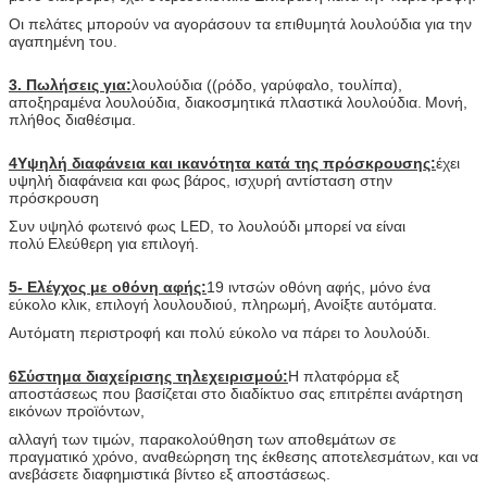
Οι πελάτες μπορούν να αγοράσουν τα επιθυμητά λουλούδια για την
αγαπημένη του.
3. Πωλήσεις για:
λουλούδια ((ρόδο, γαρύφαλο, τουλίπα),
αποξηραμένα λουλούδια, διακοσμητικά πλαστικά λουλούδια.
Μονή,
πλήθος διαθέσιμα.
4Υψηλή διαφάνεια και ικανότητα κατά της πρόσκρουσης:
έχει
υψηλή διαφάνεια και φως
βάρος, ισχυρή αντίσταση στην
πρόσκρουση
Συν υψηλό φωτεινό φως LED, το λουλούδι μπορεί να είναι
πολύ
Ελεύθερη για επιλογή.
5- Ελέγχος με οθόνη αφής:
19 ιντσών οθόνη αφής, μόνο ένα
εύκολο κλικ, επιλογή λουλουδιού, πληρωμή,
Ανοίξτε αυτόματα.
Αυτόματη περιστροφή και πολύ εύκολο να πάρει το λουλούδι.
6Σύστημα διαχείρισης τηλεχειρισμού:
Η πλατφόρμα εξ
αποστάσεως που βασίζεται στο διαδίκτυο σας επιτρέπει
ανάρτηση
εικόνων προϊόντων,
αλλαγή των τιμών, παρακολούθηση των αποθεμάτων σε
πραγματικό χρόνο, αναθεώρηση της έκθεσης αποτελεσμάτων,
και να
ανεβάσετε διαφημιστικά βίντεο εξ αποστάσεως.