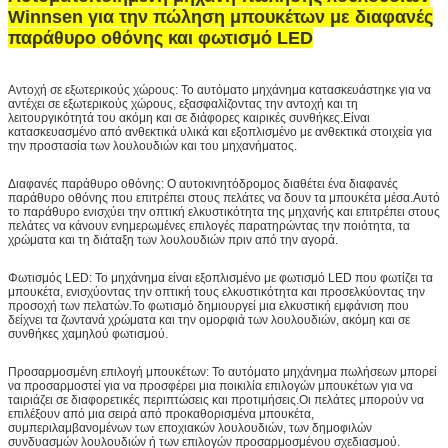
Winnsen για την πώληση μπουκέτων με διαφανές
παράθυρο οθόνης και φωτισμό LED
Αντοχή σε εξωτερικούς χώρους: Το αυτόματο μηχάνημα κατασκευάστηκε για να
αντέχει σε εξωτερικούς χώρους, εξασφαλίζοντας την αντοχή και τη
λειτουργικότητά του ακόμη και σε διάφορες καιρικές συνθήκες.Είναι
κατασκευασμένο από ανθεκτικά υλικά και εξοπλισμένο με ανθεκτικά στοιχεία για
την προστασία των λουλουδιών και του μηχανήματος.
Διαφανές παράθυρο οθόνης: Ο αυτοκινητόδρομος διαθέτει ένα διαφανές
παράθυρο οθόνης που επιτρέπει στους πελάτες να δουν τα μπουκέτα μέσα.Αυτό
το παράθυρο ενισχύει την οπτική ελκυστικότητα της μηχανής και επιτρέπει στους
πελάτες να κάνουν ενημερωμένες επιλογές παρατηρώντας την ποιότητα, τα
χρώματα και τη διάταξη των λουλουδιών πριν από την αγορά.
Φωτισμός LED: Το μηχάνημα είναι εξοπλισμένο με φωτισμό LED που φωτίζει τα
μπουκέτα, ενισχύοντας την οπτική τους ελκυστικότητα και προσελκύοντας την
προσοχή των πελατών.Το φωτισμό δημιουργεί μια ελκυστική εμφάνιση που
δείχνει τα ζωντανά χρώματα και την ομορφιά των λουλουδιών, ακόμη και σε
συνθήκες χαμηλού φωτισμού.
Προσαρμοσμένη επιλογή μπουκέτων: Το αυτόματο μηχάνημα πωλήσεων μπορεί
να προσαρμοστεί για να προσφέρει μια ποικιλία επιλογών μπουκέτων για να
ταιριάζει σε διαφορετικές περιπτώσεις και προτιμήσεις.Οι πελάτες μπορούν να
επιλέξουν από μια σειρά από προκαθορισμένα μπουκέτα,
συμπεριλαμβανομένων των εποχιακών λουλουδιών, των δημοφιλών
συνδυασμών λουλουδιών ή των επιλογών προσαρμοσμένου σχεδιασμού.