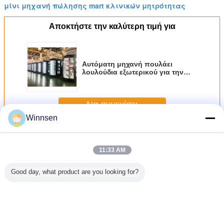
μίνι μηχανή πώλησης mart κλινικών μητρότητας
Αποκτήστε την καλύτερη τιμή για
Αυτόματη μηχανή πουλάει
λουλούδια εξωτερικού για την
πώληση μπουκέτων με διαφανή
παράθυρο οθόνης και φωτισμό
LED
Να συνεχίσει
Winnsen
Μηχανή πώλησης λουλουδιών
Περισσότεροι
11:33 AM
Good day, what product are you looking for?
Μηχανή πώλησης
υπαίθρια φρέσκια
Φρέσκια μηχανή
Πωλώντ
οθόνης αφής
μηχανή πώλησης
πώλησης
μικρή και
διαχωρισμού για
λουλουδιών
ανθοδεσμών ODM
δέσμη μ
τα λουλούδια
περικοπών 24
λουλουδιών
πώλη
ωρών για τις
Winnsen με το
λουλου