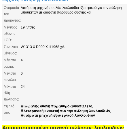
Ονομασία
Αυτόματη μηχανή πουλάει λουλούδια εξωτερικού για την πώληση
μπουκέτων με διαφανή παράθυρο οθόνης και
του
προϊόντος:
Μέγεθος
19 ίντσες
οθόνης
LCD:
Συνολικό
W1313 Χ D900 Χ H1968 χιλ.
μέγεθος:
Μέγιστα
4
ράφια:
Μέγιστα
6
κανάλια:
Μέγιστα
24
είδη
πώλησης:
Διαφανής οθόνη παράθυρο ανθοπωλείο
Υψηλό
,
Ηλεκτρονική συσκευή για την πώληση λουλουδιών
,
φως:
Αυτόματη μηχανή εξωτερικού λουλουδιού
Αυτοματοποιημένη μηχανή πώλησης λουλουδιών