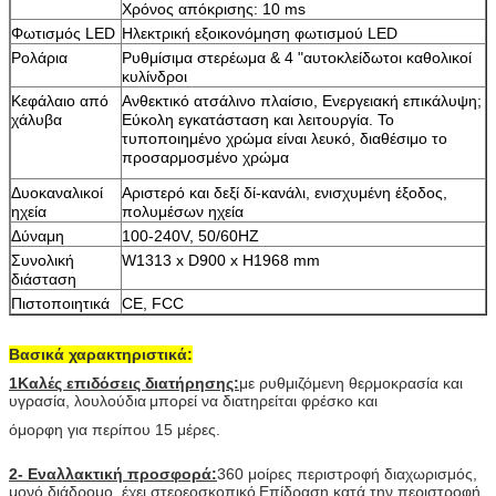
Χρόνος απόκρισης: 10 ms
Φωτισμός LED
Ηλεκτρική εξοικονόμηση φωτισμού LED
Ρολάρια
Ρυθμίσιμα στερέωμα & 4 "αυτοκλείδωτοι καθολικοί
κυλίνδροι
Κεφάλαιο από
Ανθεκτικό ατσάλινο πλαίσιο, Ενεργειακή επικάλυψη;
υποβολή
χάλυβα
Εύκολη εγκατάσταση και λειτουργία. Το
τυποποιημένο χρώμα είναι λευκό, διαθέσιμο το
προσαρμοσμένο χρώμα
Δυοκαναλικοί
Αριστερό και δεξί δί-κανάλι, ενισχυμένη έξοδος,
ηχεία
πολυμέσων ηχεία
Δύναμη
100-240V, 50/60HZ
Συνολική
W1313 x D900 x H1968 mm
διάσταση
Πιστοποιητικά
CE, FCC
Βασικά χαρακτηριστικά:
1Καλές επιδόσεις διατήρησης:
με ρυθμιζόμενη θερμοκρασία και
υγρασία, λουλούδια
μπορεί να διατηρείται φρέσκο και
όμορφη για περίπου 15 μέρες.
2- Εναλλακτική προσφορά:
360 μοίρες περιστροφή διαχωρισμός,
μονό διάδρομο, έχει στερεοσκοπικό
Επίδραση κατά την περιστροφή.