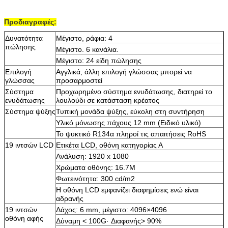
Προδιαγραφές:
Δυνατότητα
Μέγιστο, ράφια: 4
πώλησης
Μέγιστο. 6 κανάλια.
Μέγιστο: 24 είδη πώλησης
Επιλογή
Αγγλικά, άλλη επιλογή γλώσσας μπορεί να
Αφήστε ένα μήνυμα
γλώσσας
προσαρμοστεί
Σύστημα
Προχωρημένο σύστημα ενυδάτωσης, διατηρεί το
We bellen je snel terug!
ενυδάτωσης
λουλούδι σε κατάσταση κρέατος
Σύστημα ψύξης
Τυπική μονάδα ψύξης, εύκολη στη συντήρηση
Υλικό μόνωσης πάχους 12 mm (Ειδικό υλικό)
Το ψυκτικό R134α πληροί τις απαιτήσεις RoHS
19 ιντσών LCD
Ετικέτα LCD, οθόνη κατηγορίας Α
Ανάλυση: 1920 x 1080
Χρώματα οθόνης: 16.7M
Φωτεινότητα: 300 cd/m2
Η οθόνη LCD εμφανίζει διαφημίσεις ενώ είναι
αδρανής
19 ιντσών
Δάχος: 6 mm, μέγιστο: 4096×4096
οθόνη αφής
Δύναμη < 100G· Διαφανής> 90%