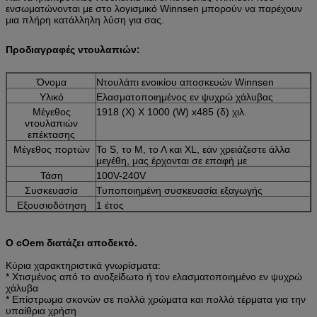
ενσωματώνονται με στο λογισμικό Winnsen μπορούν να παρέχουν 
μια πλήρη κατάλληλη λύση για σας.
Προδιαγραφές ντουλαπιών:
Όνομα
Ντουλάπι ενοικίου αποσκευών Winnsen
Υλικό
Ελασματοποιημένος εν ψυχρώ χάλυβας
Μέγεθος
1918 (Χ) Χ 1000 (W) x485 (δ) χιλ.
ντουλαπιών
επέκτασης
Μέγεθος πορτών
Το S, το Μ, το Λ και XL, εάν χρειάζεστε άλλα
μεγέθη, μας έρχονται σε επαφή με
Τάση
100V-240V
Συσκευασία
Τυποποιημένη συσκευασία εξαγωγής
Εξουσιοδότηση
1 έτος
Ο cOem διατάζει αποδεκτό.
Κύρια χαρακτηριστικά γνωρίσματα:
* Χτισμένος από το ανοξείδωτο ή τον ελασματοποιημένο εν ψυχρώ
χάλυβα
* Επίστρωμα σκονών σε πολλά χρώματα και πολλά τέρματα για την
υπαίθρια χρήση