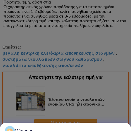
Ποιότητα, τιμή, αξιοπιστία
Ο χαρακτηριστικός χρόνος παράδοσης για τα τυποποιημένα 
προϊόντα είναι 1-2 εβδομάδες, ενώ η συνήθεια σχεδίασε τα 
προϊόντα είναι συνήθως μέσα σε 3-5 εβδομάδες, με την 
ανταγωνιστικότερη τιμή και την καλύτερη ποιότητα αξίζετε, συν τον 
επαγγελματία μετά από την υπηρεσία πωλήσεων ωφελείστε.
Ετικέττες:
μεγάλη κεντρική κλειδαριά αποθήκευσης σταθμών
,
συστήματα ντουλαπιών στεγνού καθαρισμού
,
ντουλάπια αποθήκευσης αποσκευών
Αποκτήστε την καλύτερη τιμή για
Έξυπνο ενοίκιο ντουλαπιών
ενοικίου CRS ηλεκτρονικό
δημόσιο με τις διαφορετικές
γλώσσες UI συσκευών
πληρωμής για τον αερολιμένα
Να συνεχίσει
Winnsen