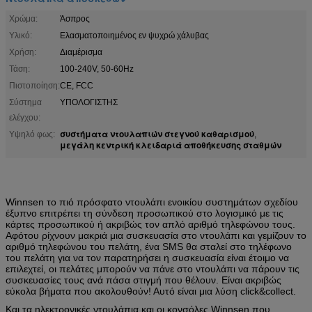
Χρώμα:
Άσπρος
Υλικό:
Ελασματοποιημένος εν ψυχρώ χάλυβας
Χρήση:
Διαμέρισμα
Τάση:
100-240V, 50-60Hz
Πιστοποίηση:
CE, FCC
Σύστημα
ΥΠΟΛΟΓΙΣΤΗΣ
ελέγχου:
συστήματα ντουλαπιών στεγνού καθαρισμού
Υψηλό φως:
,
μεγάλη κεντρική κλειδαριά αποθήκευσης σταθμών
Winnsen το πιό πρόσφατο ντουλάπι ενοικίου συστημάτων σχεδίου 
έξυπνο επιτρέπει τη σύνδεση προσωπικού στο λογισμικό με τις 
κάρτες προσωπικού ή ακριβώς τον απλό αριθμό τηλεφώνου τους. 
Αφότου ρίχνουν μακριά μια συσκευασία στο ντουλάπι και γεμίζουν το 
αριθμό τηλεφώνου του πελάτη, ένα SMS θα σταλεί στο τηλέφωνο 
του πελάτη για να τον παρατηρήσει η συσκευασία είναι έτοιμο να 
επιλεχτεί, οι πελάτες μπορούν να πάνε στο ντουλάπι να πάρουν τις 
συσκευασίες τους ανά πάσα στιγμή που θέλουν. Είναι ακριβώς 
εύκολα βήματα που ακολουθούν! Αυτό είναι μια λύση click&collect.
Και τα ηλεκτρονικές ντουλάπια και οι κονσόλες Winnsen που 