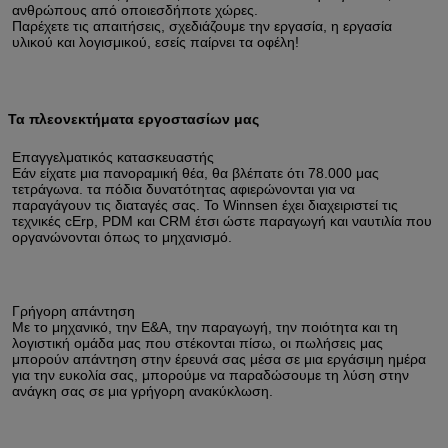
ανθρώπους από οποιεσδήποτε χώρες.
Παρέχετε τις απαιτήσεις, σχεδιάζουμε την εργασία, η εργασία 
υλικού και λογισμικού, εσείς παίρνει τα οφέλη!
Τα πλεονεκτήματα εργοστασίων μας
Επαγγελματικός κατασκευαστής
Εάν είχατε μια πανοραμική θέα, θα βλέπατε ότι 78.000 μας 
τετράγωνα. τα πόδια δυνατότητας αφιερώνονται για να 
παραγάγουν τις διαταγές σας. Το Winnsen έχει διαχειριστεί τις 
τεχνικές cErp, PDM και CRM έτσι ώστε παραγωγή και ναυτιλία που 
οργανώνονται όπως το μηχανισμό.
Γρήγορη απάντηση
Με το μηχανικό, την Ε&Α, την παραγωγή, την ποιότητα και τη 
λογιστική ομάδα μας που στέκονται πίσω, οι πωλήσεις μας 
μπορούν απάντηση στην έρευνά σας μέσα σε μια εργάσιμη ημέρα 
για την ευκολία σας, μπορούμε να παραδώσουμε τη λύση στην 
ανάγκη σας σε μια γρήγορη ανακύκλωση.