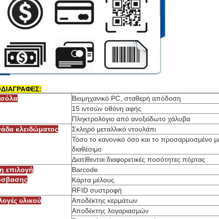
ΔΙΑΓΡΑΦΕΣ:
σόλα
Βιομηχανικό PC, σταθερή απόδοση
15 ιντσών οθόνη αφής
Πληκτρολόγιο από ανοξείδωτο χάλυβα
άδα κλειδώματος
Σκληρό μεταλλικό ντουλάπι
Τόσο το κανονικό όσο και το προσαρμοσμένο μέ
διαθέσιμο
Διατίθενται διαφορετικές ποσότητες πόρτας
η επιλογή
Barcode
όσβασης
Κάρτα μέλους
RFID συστροφή
λογές υλικού
Αποδέκτης κερμάτων
Αποδέκτης λογαριασμών