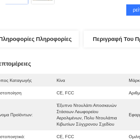
Βρεί
Πληροφορίες Πληροφορίες
Περιγραφή Του Π
επτομέρειες
όπος Καταγωγής
Κίνα
Μάρκ
ιστοποίηση
CE, FCC
Αριθ
Έξυπνο Ντουλάπι Αποσκευών 
Στάσεων Λεωφορείου 
νομα Προϊόντων:
Εφαρ
Αερολιμένων, Πολυ Ντουλάπια 
Κιβωτίων Σύγχρονου Σχεδίου
ιστοποιητικά:
CE, FCC
Ομιλη