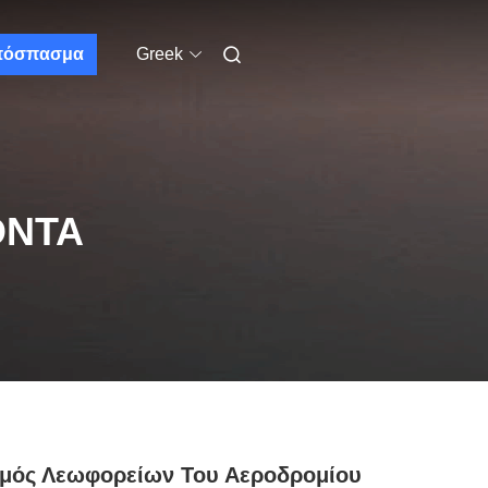
πόσπασμα
Greek
ΌΝΤΑ
θμός Λεωφορείων Του Αεροδρομίου