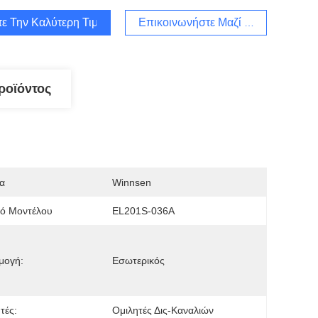
τε Την Καλύτερη Τιμή
Επικοινωνήστε Μαζί Μας
ροϊόντος
α
Winnsen
μό Μοντέλου
EL201S-036A
μογή:
Εσωτερικός
τές:
Ομιλητές Δις-Καναλιών