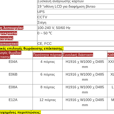
Συσκευή ανάγνωσης καρτών
19 "οθόνη LCD για διαφήμιση βίντεο
UPS
CCTV
Στέγη
η λειτουργίας
100-240 V, 50/60 Hz
μοκρασία
0 ~ 50 ℃
τουργίας
τοποιητικό
CE, FCC
ικές επιλογές θωράκισης επέκτασης:
λογές θυρίδας
Ποσότητα πόρτας
Συνολική διάσταση
Κάθ
κτασης
E04A
4 πόρτες
H1916 χ W1000 χ D485
XXX
mm
E06B
6 πόρτες
H1916 χ W1000 χ D485
X
mm
Ε08Α
8 πόρτες
H1916 χ W1000 χ D485
L
mm
E12A
12 πόρτες
H1916 χ W1000 χ D485
Μ
mm
τυχημένες περιπτώσεις: