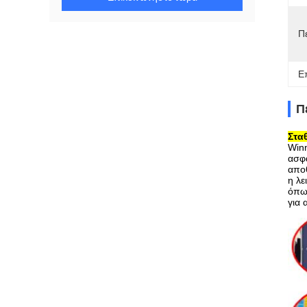
Π
Ε
Π
Στα
Winn
ασφα
απο
η λε
όπως
για