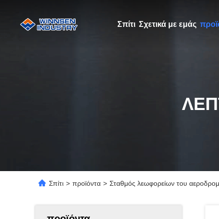
Σπίτι
Σχετικά με εμάς
προϊ
ΛΕΠ
Σπίτι
>
προϊόντα
>
Σταθμός λεωφορείων του αεροδρομί
προϊόντα