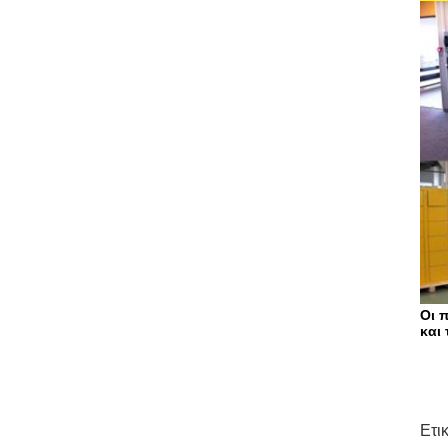
Οι 
και
Ετι