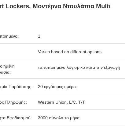
t Lockers, Μοντέρνα Ντουλάπια Multi
ποιημένο:
1
Varies based on different options
οιημένη
τυποποιημένο λογισμικό κατά την εξαγωγή
ασία:
σμία Παράδοσης:
20 εργάσιμες ημέρες
ος Πληρωμής:
Western Union, L/C, T/T
ητα Εφοδιασμού:
3000 σύνολα το μήνα