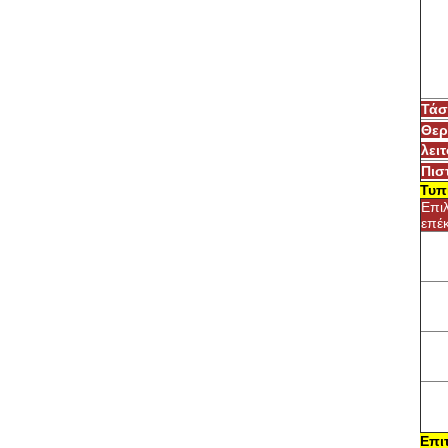
Τάσ
Θερ
λει
Πισ
Τυπ
Επι
επέ
Επι