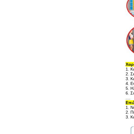
Χαρ
1. 
2. Σ
3. Κ
4. Ε
5. Η
6. Σ
....
Επι
1. Ν
2. Π
3. 