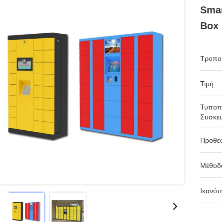
Smar
Box
Τροπο
Τιμή:
Τυποπ
Συσκευ
Προθε
Μέθοδ
Ικανότ