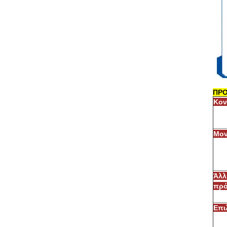
ΠΡΟ
Κον
Μον
Άλλ
πρ
Επι