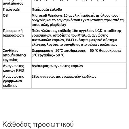
ανοξείδωτου
Περίφραξη
Περίφραξη χάλυβα
OS
Microsoft Windows 10 αγγλική εκδοχή, με όλους τους
οδηγούς και το λογισμικό που εγκαθίστανται πριν από την
αποστολή, plug&play
Προαιρετική
Πολυ γλώσσες, επίδειξη 19» αγγελιών LCD, αποδέκτης
διαμόρφωση
νομισμάτων, αποδέκτης του Μπιλ, αναγνώστης
πιστωτικών καρτών, WI-Fi ενότητα, μακρινό σύστημα
ελέγχου, λογότυπο συνήθειας στο σώμα ντουλαπιών
Συνθήκες
Θερμοκρασία -10℃ αποθήκευσης -- 50 ℃ Θερμοκρασία
αποθήκευσης/
0℃ εργασίας-- 50 ℃
εργασίας
Αναγνώστης
Ανέπαφος αναγνώστης καρτών
καρτών RFID
Αναγνώστης
2$ος αναγνώστης γραμμωτών κωδίκων
γραμμωτών
κωδίκων
Κάθοδος προσωπικού