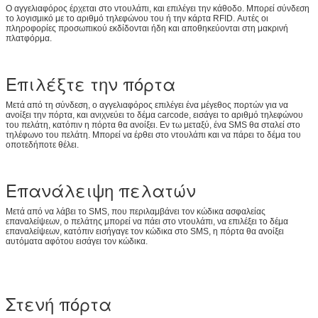
Ο αγγελιαφόρος έρχεται στο ντουλάπι, και επιλέγει την κάθοδο. Μπορεί σύνδεση
το λογισμικό με το αριθμό τηλεφώνου του ή την κάρτα RFID. Αυτές οι
πληροφορίες προσωπικού εκδίδονται ήδη και αποθηκεύονται στη μακρινή
πλατφόρμα.
Επιλέξτε την πόρτα
Μετά από τη σύνδεση, ο αγγελιαφόρος επιλέγει ένα μέγεθος πορτών για να
ανοίξει την πόρτα, και ανιχνεύει το δέμα carcode, εισάγει το αριθμό τηλεφώνου
του πελάτη, κατόπιν η πόρτα θα ανοίξει. Εν τω μεταξύ, ένα SMS θα σταλεί στο
τηλέφωνο του πελάτη. Μπορεί να έρθει στο ντουλάπι και να πάρει το δέμα του
οποτεδήποτε θέλει.
Επανάλειψη πελατών
Μετά από να λάβει το SMS, που περιλαμβάνει τον κώδικα ασφαλείας
επαναλείψεων, ο πελάτης μπορεί να πάει στο ντουλάπι, να επιλέξει το δέμα
επαναλείψεων, κατόπιν εισήγαγε τον κώδικα στο SMS, η πόρτα θα ανοίξει
αυτόματα αφότου εισάγει τον κώδικα.
Στενή πόρτα