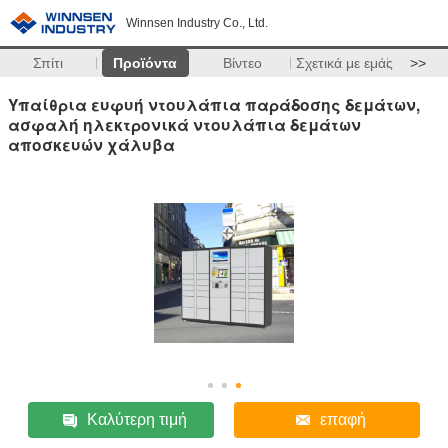
Winnsen Industry Co., Ltd.
Σπίτι
Προϊόντα
Βίντεο
Σχετικά με εμάς
>>
Υπαίθρια ευφυή ντουλάπια παράδοσης δεμάτων,
ασφαλή ηλεκτρονικά ντουλάπια δεμάτων
αποσκευών χάλυβα
Καλύτερη τιμή
επαφή