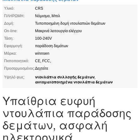
Υλικό:
CRS
ΠΛΗΡΩΜΗ:
Νόμισμα, Μπιλ
Δομή:
Τυποποιημένη δομή ντουλαπιών δεμάτων
On-line:
Μακρινά λειτουργία ελέγχου
Τάση:
100-240V
Εφαρμογή:
παράδοση δεμάτων
Μάρκα:
winnsen
Πιστοποιητικό:
CE, FCC,
Προσαρμοσμένος:
Δεχτείτε
ντουλάπια συλλογής δεμάτων
Υψηλό φως:
,
αυτοματοποιημένα ντουλάπια δεμάτων
Υπαίθρια ευφυή
ντουλάπια παράδοσης
δεμάτων, ασφαλή
ηλεκτρονικά