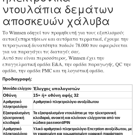
ντουλάπια δεμάτων
αποσκευών χάλυβα
Το Winnsen οδηγεί τον προμηθευτή για τους εξοπλισμούς
αυτοεξυπηρετήσεων και αυτόματα τερματικά, έχουμε την
τετραγωνική δυνατότητα ποδιών 78.000 που αφιερώνεται
για να παραγάγει τις διαταγές σας.
Αυτό που είναι περισσότερος, Winnsen έχει την
επαγγελματική ομάδα Ε&Α, την ομάδα παραγωγής, QC την
ομάδα, την ομάδα PMC και τη λογιστική ομάδα.
Προδιαγραφή:
Έλεγχος υπολογιστών
Μονάδα ελέγχου
Οθόνη
15» ή» οθόνη αφής 32
Αριθμητικό
Αριθμητικό πληκτρολόγιο ανοξείδωτου
πληκτρολόγιο
Εξασφαλισμένη
Τα εξασφαλισμένα ντουλάπια με την ηλεκτρονική
ηλεκτρονική
κλειδαριά, ανοικτή και κλείνουν ελέγχονται από τον
κλειδαριά
κώδικα password/PIN
Αριθμητικό
Υλικό αριθμητικό πληκτρολόγιο Encrption ανοξείδωτου, με
πληκτρολόγιο
τη χαραγμένη και χρωματισμένη γραφική παράσταση