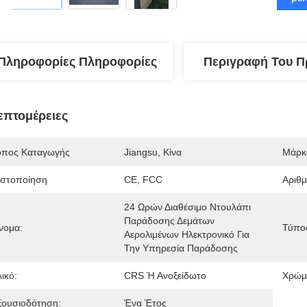
Πληροφορίες Πληροφορίες
Περιγραφή Του Π
επτομέρειες
όπος Καταγωγής
Jiangsu, Κίνα
Μάρκ
ιστοποίηση
CE, FCC
Αριθ
24 Ωρών Διαθέσιμο Ντουλάπι 
Παράδοσης Δεμάτων 
νομα:
Τύπο
Αερολιμένων Ηλεκτρονικό Για 
Την Υπηρεσία Παράδοσης
ικό:
CRS Ή Ανοξείδωτο
Χρώμ
ξουσιοδότηση:
Ένα Έτος