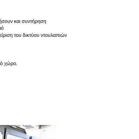
τήσουν και συντήρηση
μό
χείριση του δικτύου ντουλαπιών
κό χώρο.