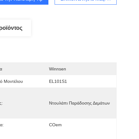
ροϊόντος
α
Winnsen
μό Μοντέλου
EL101S1
ς:
Ντουλάπι Παράδοσης Δεμάτων
α:
COem