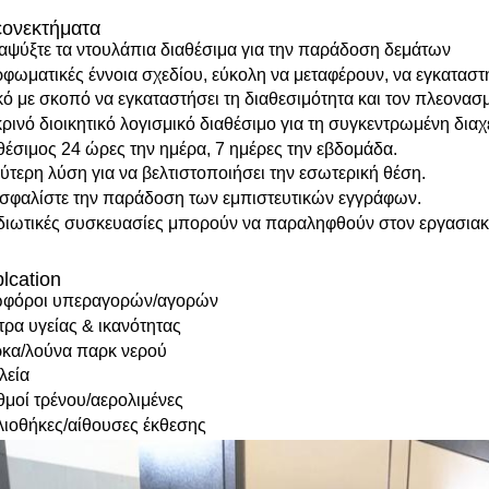
ονεκτήματα
αψύξτε τα ντουλάπια διαθέσιμα για την παράδοση δεμάτων
φωματικές έννοια σχεδίου, εύκολη να μεταφέρουν, να εγκατασ
κό με σκοπό να εγκαταστήσει τη διαθεσιμότητα και τον πλεονασ
ρινό διοικητικό λογισμικό διαθέσιμο για τη συγκεντρωμένη δια
θέσιμος 24 ώρες την ημέρα, 7 ημέρες την εβδομάδα.
ύτερη λύση για να βελτιστοποιήσει την εσωτερική θέση.
σφαλίστε την παράδοση των εμπιστευτικών εγγράφων.
ιδιωτικές συσκευασίες μπορούν να παραληφθούν στον εργασια
lcation
φόροι υπεραγορών/αγορών
τρα υγείας & ικανότητας
κα/λούνα παρκ νερού
λεία
θμοί τρένου/αερολιμένες
λιοθήκες/αίθουσες έκθεσης