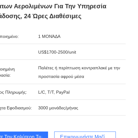
των Αερολιμένων Για Την Υπηρεσία
δοσης, 24 Ώρες Διαθέσιμες
ποιημένο:
1 ΜΟΝΆΔΑ
US$1700-2500/unit
Παλέτες ή περίπτωση κοντραπλακέ με την
οιημένη
ασία:
προστασία αφρού μέσα
ος Πληρωμής:
L/C, T/T, PayPal
ητα Εφοδιασμού:
3000 μονάδες/μήνας
τε Την Καλύτερη Τιμή
Επικοινωνήστε Μαζί Μας