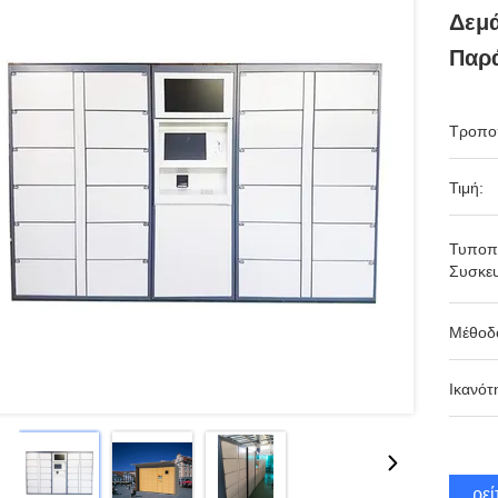
Δεμά
Παρά
Τροπο
Τιμή:
Τυποπ
Συσκευ
Μέθοδ
Ικανότ
Βρεί