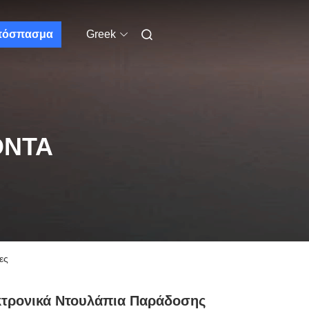
πόσπασμα
Greek
ΌΝΤΑ
ες
κτρονικά Ντουλάπια Παράδοσης