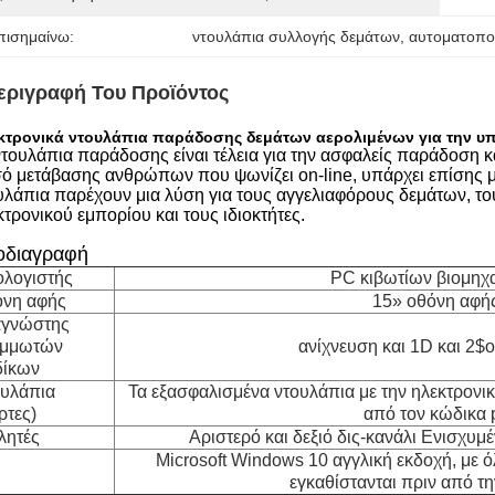
πισημαίνω:
ντουλάπια συλλογής δεμάτων
, 
αυτοματοπο
εριγραφή Του Προϊόντος
κτρονικά ντουλάπια παράδοσης δεμάτων αερολιμένων για την υπ
ντουλάπια παράδοσης είναι τέλεια για την ασφαλείς παράδοση κ
ό μετάβασης ανθρώπων που ψωνίζει on-line, υπάρχει επίσης μ
υλάπια παρέχουν μια λύση για τους αγγελιαφόρους δεμάτων, τ
κτρονικού εμπορίου και τους ιδιοκτήτες.
οδιαγραφή
λογιστής
PC κιβωτίων βιομη
νη αφής
15» οθόνη αφ
γνώστης
αμμωτών
ανίχνευση και 1D και 2$
ίκων
υλάπια
Τα εξασφαλισμένα ντουλάπια με την ηλεκτρονική
ρτες)
από τον κώδικα 
λητές
Αριστερό και δεξιό δις-κανάλι Ενισχ
Microsoft Windows 10 αγγλική εκδοχή, με ό
εγκαθίστανται πριν από τ