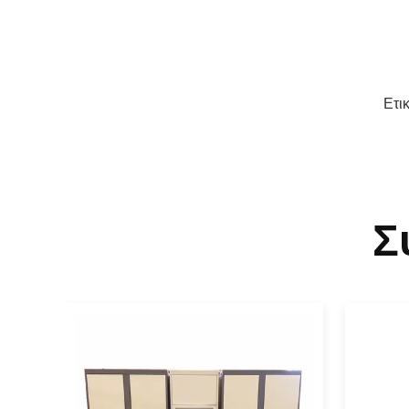
Ετι
Σ