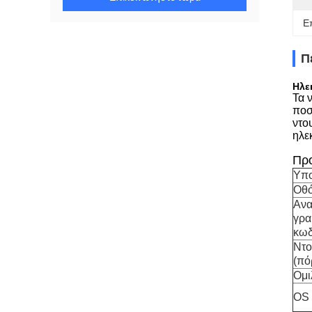
Ε
Π
Ηλε
Τα 
ποσ
ντο
ηλε
Πρ
Υπο
Οθό
Ανα
γρ
κωδ
Ντο
(πό
Ομι
OS