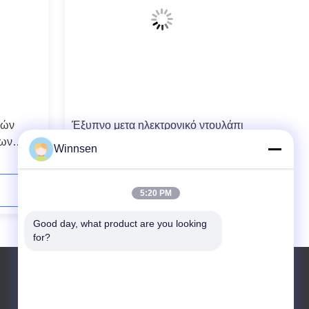
ρών
Έξυπνο μετα ηλεκτρονικό ντουλάπι
κων
παράδοσης ταχυδρομικών θυρίδων
Winnsen
ο με το
δεμάτων για την εγχώρια χρήση ή τη
σε απευθείας σύνδεση χρήση
αγορών
Επικοινωνήστε τώρα
5:20 PM
Good day, what product are you looking 
for?