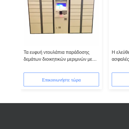
Τα ευφυή ντουλάπια παράδοσης
Η ελεύθ
λάπι
δεμάτων διοικητικών μεριμνών με
ασφαλές
υές
on-line να ψωνίσουν χτυπούν &
δεμάτων
συλλέγουν τη λύση
ντουλάπι
Επικοινωνήστε τώρα