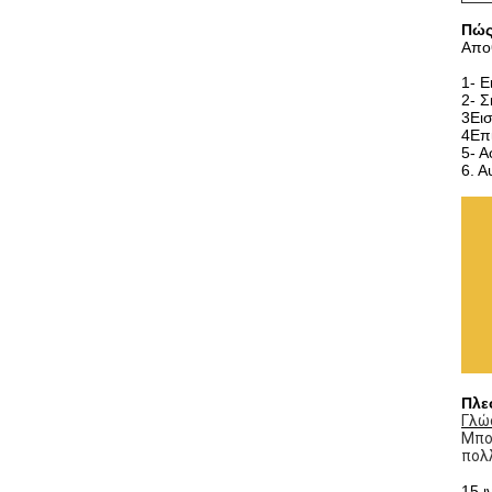
Πώς
Απο
1- Ε
2- Σ
3Εισ
4Επι
5- Α
6. 
Πλε
Γλώ
Μπο
πολ
15 