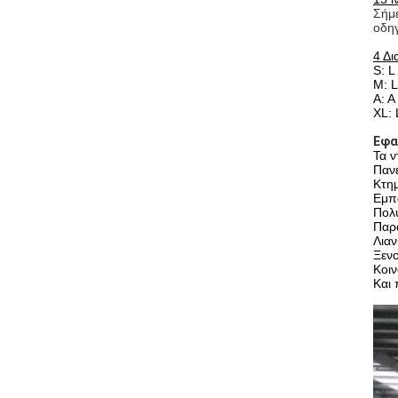
Σήμε
οδηγ
4 Δι
S: 
Μ: 
Α: 
XL:
Εφα
Τα ν
Παν
Κτημ
Εμπο
Πολυ
Παρ
Λιαν
Ξενο
Κοιν
Και 