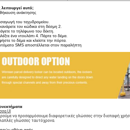
 λειτουργεί αυτό;
θήκευση ανάκτησης
ισαγωγή του ταχυδρομείου.
κανάρετε τον κώδικα στη δέσμη 2.
άγετε το τηλέφωνο του δέκτη.
λέξτε ένα ντουλάπι 4. Πάρτε το δέμα.
φήστε το δέμα και κλείστε την πόρτα.
Αυτόματο SMS αποστέλλεται στον παραλήπτη
ονεκτήματα
σσα UI
ρούμε να προσαρμόσουμε διαφορετικές γλώσσες στην διεπαφή χρήστη 
λαπλές γλώσσες ταυτόχρονα.
ιντσών οθόνη αφής