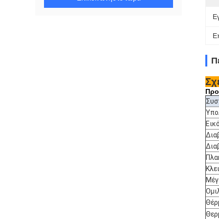
Ε
Ε
Π
Σχ
Προ
Συσ
Υπο
Εικ
Δια
Δια
Πλα
Κλε
Μέγ
Ομι
Θέρ
Θερ