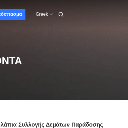
πόσπασμα
Greek
ΌΝΤΑ
υλάπια Συλλογής Δεμάτων Παράδοσης