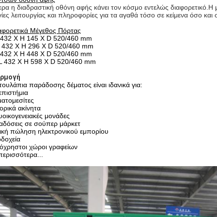
ρα η διαδραστική οθόνη αφής κάνει τον κόσμο εντελώς διαφορετικό.Η μη
ίες λειτουργίας και πληροφορίες για τα αγαθά τόσο σε κείμενα όσο και σ
αφορετικά Μέγεθος Πόρτας
L 432 X H 145 X D 520/460 mm
L 432 X H 296 X D 520/460 mm
Α 432 Χ H 448 Χ D 520/460 mm
 L 432 X H 598 X D 520/460 mm
ρμογή
τουλάπια παράδοσης δέματος είναι ιδανικά για:
επιστήμια
ατομεσίτες
ρικά ακίνητα
οικογενειακές μονάδες
αδόσεις σε σούπερ μάρκετ
ική πώληση ηλεκτρονικού εμπορίου
δοχεία
όχρηστοι χώροι γραφείων
περισσότερα...