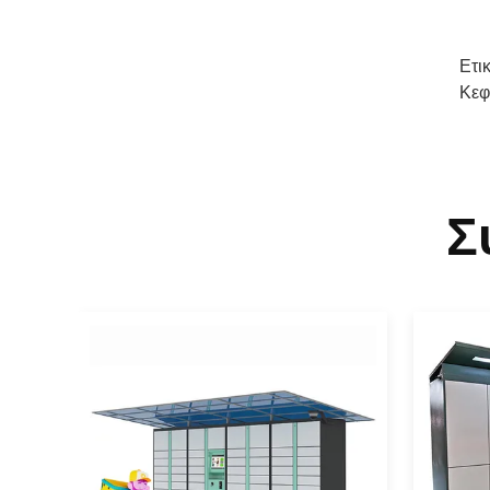
Ετι
Κεφ
Σ