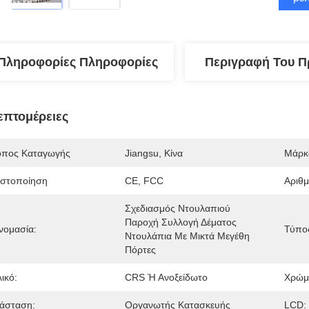
Πληροφορίες Πληροφορίες
Περιγραφή Του Π
επτομέρειες
όπος Καταγωγής
Jiangsu, Κίνα
Μάρκ
ιστοποίηση
CE, FCC
Αριθ
Σχεδιασμός Ντουλαπιού 
Παροχή Συλλογή Δέματος 
νομασία:
Τύπο
Ντουλάπια Με Μικτά Μεγέθη 
Πόρτες
ικό:
CRS Ή Ανοξείδωτο
Χρώμ
ιάσταση:
Οργανωτής Κατασκευής
LCD: