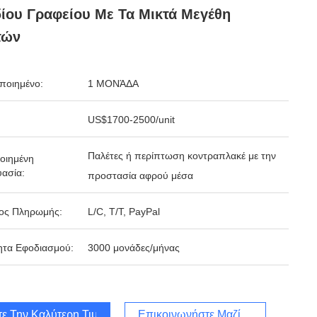
ίου Γραφείου Με Τα Μικτά Μεγέθη
τών
ποιημένο:
1 ΜΟΝΆΔΑ
US$1700-2500/unit
Παλέτες ή περίπτωση κοντραπλακέ με την
οιημένη
ασία:
προστασία αφρού μέσα
ος Πληρωμής:
L/C, T/T, PayPal
ητα Εφοδιασμού:
3000 μονάδες/μήνας
τε Την Καλύτερη Τιμή
Επικοινωνήστε Μαζί Μας