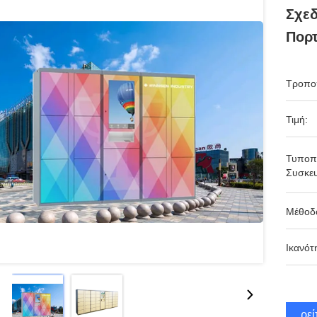
Σχεδ
Πορ
Τροπο
Τιμή:
Τυποπ
Συσκευ
Μέθοδ
Ικανότ
Βρεί