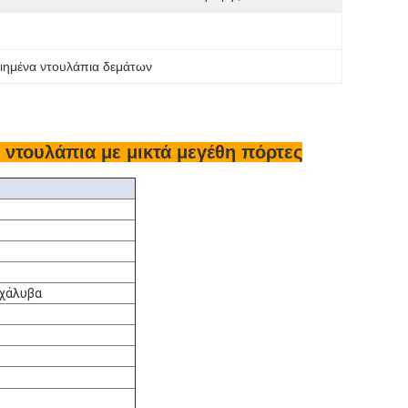
ιημένα ντουλάπια δεμάτων
ντουλάπια με μικτά μεγέθη πόρτες
 χάλυβα