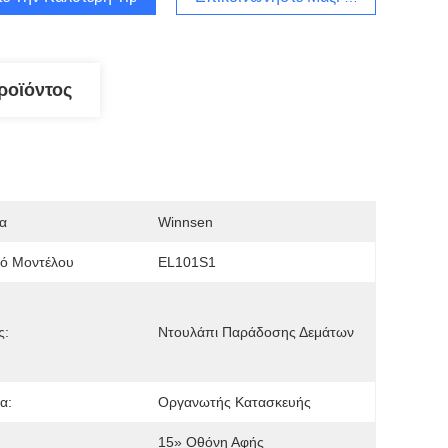
ροϊόντος
α
Winnsen
μό Μοντέλου
EL101S1
ς:
Ντουλάπι Παράδοσης Δεμάτων
α:
Οργανωτής Κατασκευής
15» Οθόνη Αφής