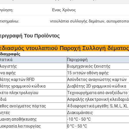
γγύηση:
Ενας Χρόνος
πισημαίνω:
ντουλάπια συλλογής δεμάτων
, 
αυτοματοπο
εριγραφή Του Προϊόντος
εδιασμός ντουλαπιού Παροχή Συλλογή δέματος 
διαγραφές
τατικά
Περιγραφή
λογιστής
Βιομηχανικός ξενιστής
όνα αφής
15 ιντσών οθόνη αφής
βάτης καρτών RFID
Ασύνδετος αναγνώστης καρτών
βάτης γραμμικού κώδικα
Διαβάτης 2D γραμμικού κώδικα
κέτο πληκτρολογίου
Τεχνουργήματα από ανοξείδωτο
ιδιά
Ασφαλής ηλεκτρονική κλειδαριά
εθος ανοίγματος πόρτας
4 διαφορετικά μεγέθη: S, M, L, XL
λητές
Διακυμάνσεις
μανση αποθήκευσης
-10 °C - 50 °C
μοκρασία λειτουργίας
0 °C - 50 °C