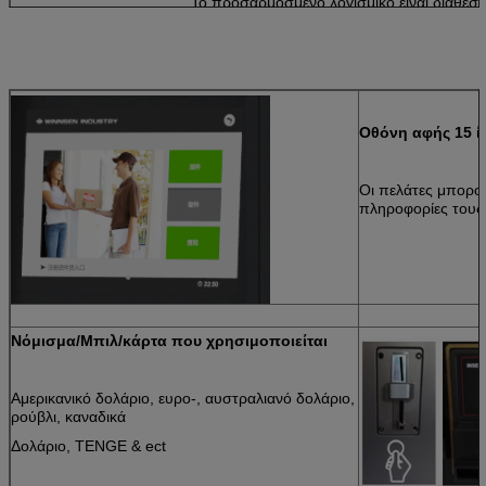
Το προσαρμοσμένο λογισμικό είναι διαθέσι
Οθόνη αφής 15 ί
Οι πελάτες μπορού
πληροφορίες τους
Νόμισμα/Μπιλ/κάρτα που χρησιμοποιείται
Αμερικανικό δολάριο, ευρο-, αυστραλιανό δολάριο,
ρούβλι, καναδικά
Δολάριο, TENGE & ect