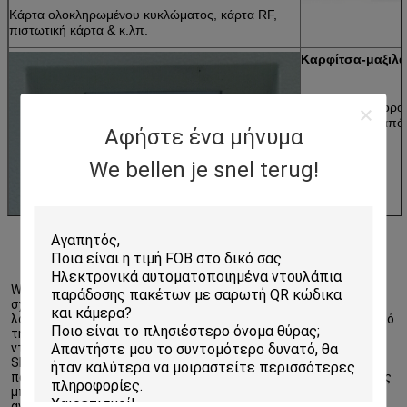
Κάρτα ολοκληρωμένου κυκλώματος, κάρτα RF,
πιστωτική κάρτα & κ.λπ.
Καρφίτσα-μαξιλά
Οι πελάτες μπορο
στο ντουλάπι από
Αφήστε ένα μήνυμα
εισαγωγής.
We bellen je snel terug!
Winnsen το πιό πρόσφατο ντουλάπι ενοικίου συστημάτων 
σχεδίου έξυπνο επιτρέπει τη σύνδεση προσωπικού στο 
λογισμικό με τις κάρτες προσωπικού ή ακριβώς τον απλό αριθμό 
τηλεφώνου τους. Αφότου ρίχνουν μακριά μια συσκευασία στο 
ντουλάπι και γεμίζουν το αριθμό τηλεφώνου του πελάτη, ένα 
SMS θα σταλεί στο τηλέφωνο του πελάτη για να τον 
παρατηρήσει η συσκευασία είναι έτοιμο να επιλεχτεί, οι πελάτες 
μπορούν να πάνε στο ντουλάπι να πάρουν τις συσκευασίες τους 
ανά πάσα στιγμή που θέλουν. Είναι ακριβώς εύκολα βήματα που 