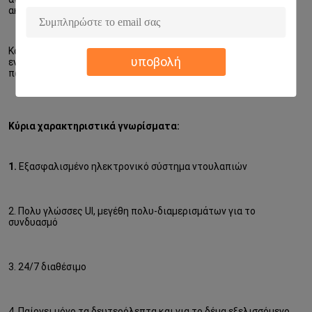
ακολουθούν! Αυτό είναι μια λύση click&collect.
Και τα ηλεκτρονικές ντουλάπια και οι κονσόλες Winnsen που 
υποβολή
ενσωματώνονται με στο λογισμικό Winnsen μπορούν να 
παρέχουν μια πλήρη κατάλληλη λύση για σας.
Κύρια χαρακτηριστικά γνωρίσματα:
1. 
Εξασφαλισμένο ηλεκτρονικό σύστημα ντουλαπιών
2. Πολυ γλώσσες UI, μεγέθη πολυ-διαμερισμάτων για το 
συνδυασμό
3. 24/7 διαθέσιμο
4. Παίρνει μόνο τα δευτερόλεπτα και για το δέμα εξελισσόμενο 