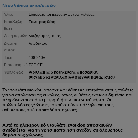
Ντουλάπια αποσκευών
Υλικό:
Ελασματοποιημένος εν ψυχρώ χάλυβας
Κατάλληλη
Εσωτερική θέση
θέση:
Δομή πορτών:
Ανεξάρτητος τύπος
Διαταγή
Αποδεκτός
cOem:
Τάση:
100-240V
Πιστοποιητικό:
FCC CE
ντουλάπια αποθήκευσης αποσκευών
Υψηλό φως:
,
συστήματα ντουλαπιών στεγνού καθαρισμού
Το ντουλάπι ενοικίου αποσκευών Winnsen επιτρέπει στους πελάτες
για να απολαύσει τις ευκολίες, όπως οι θέσεις ενοικίου δημόσια που
πληρώνονται από τα μετρητά ή την πιστωτική κάρτα. Οι
πολλαπλάσιες γλώσσες το καθιστούν κατάλληλο για τους
ανθρώπους από οποιεσδήποτε χώρες.
Αυτό το ηλεκτρονικό ντουλάπι ενοικίου αποσκευών
σχεδιάζεται για τη χρησιμοποίηση σχεδόν σε όλους τους
δημόσιους χώρους.