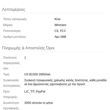
Λεπτομέρειες
Τόπος καταγωγής:
Κίνα
Μάρκα:
Winnsen
Πιστοποίηση:
CE, FCC
Αριθμό μοντέλου:
Apc-08B
Πληρωμής & Αποστολής Όροι
Ποσότητα
1
παραγγελίας
min:
Τιμή:
US $1500-2800/set
Συσκευασία
Συσκευή τηλεφωνικής χρέωσης καλής ποιότητας, κάθε μονάδα
σε ένα ζαρώνοντας χαρτοκιβώτιο με την προστ
λεπτομέρειες:
Όροι
L/C, T/T, PayPal
πληρωμής:
Δυνατότητα
3000 σύνολα το μήνα
προσφοράς: