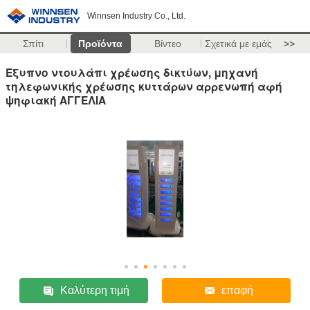
Winnsen Industry Co., Ltd.
Σπίτι
Προϊόντα
Βίντεο
Σχετικά με εμάς
>>
Έξυπνο ντουλάπι χρέωσης δικτύων, μηχανή
τηλεφωνικής χρέωσης κυττάρων αρρενωπή αφή
ψηφιακή ΑΓΓΕΛΙΑ
Καλύτερη τιμή
επαφή