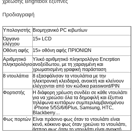
χρέωσης Brightbox έξυπνες
Προδιαγραφή
Υπολογιστής
Βιομηχανικό PC κιβωτίων
Όργανο
15» LCD
ελέγχου
Οθόνη αφής
15» οθόνη αφής ΠΡΙΟΝΙΩΝ
Αριθμητικό
Υλικό αριθμητικό πληκτρολόγιο Encrption
πληκτρολόγιο
ανοξείδωτου, με τη χαραγμένη και
χρωματισμένη γραφική παράσταση
8 ντουλάπια
8 εξασφάλισαν τα ντουλάπια με την
ηλεκτρονική κλειδαριά, ανοικτή και κλείνουν
ελέγχονται από τον κώδικα password/PIN
Φορτιστής
Η διάφορη χρέωση συνδέει σε κάθε ντουλάπι
για να χρεώσει όλα τα δημοφιλή και έξυπνα
τηλέφωνα κυττάρων συμπεριλαμβανομένου
iPhone 5/5S/6/6Plus, Samsung, HTC,
Blackberry…
Φως πορτών
Είναι πράσινο φως όταν το ντουλάπι είναι
κενό, κόκκινο φως όταν χρεώνει το ντουλάπι,
άσπρο φως όταν το ντουλάπι είναι ανοικτό