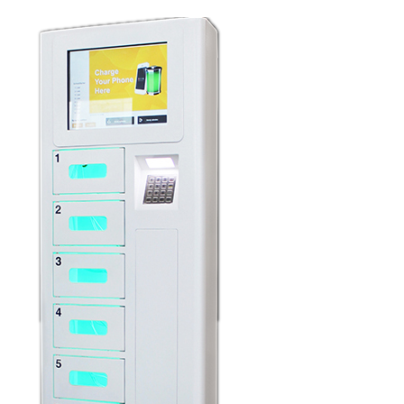
Χρεώνοντας
Γρήγορη δαπάνη 3,0 υποστήριξης
πίνακας
Ανοικτή ή στενή πόρτα μετά από τον
προσωπικό κωδικό πρόσβασης εισαγωγών
χρηστών
Αφήστε ένα μήνυμα
We bellen je snel terug!