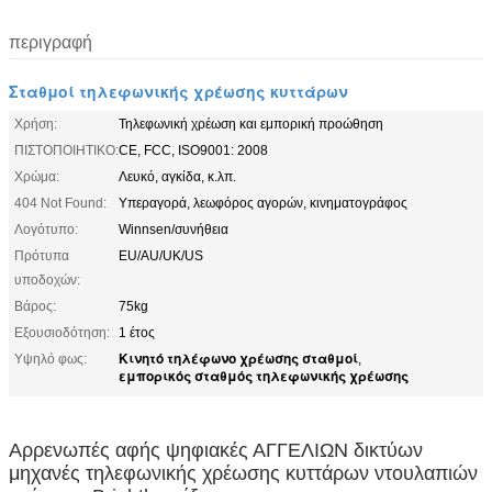
περιγραφή
Σταθμοί τηλεφωνικής χρέωσης κυττάρων
Χρήση:
Τηλεφωνική χρέωση και εμπορική προώθηση
ΠΙΣΤΟΠΟΙΗΤΙΚΟ:
CE, FCC, ISO9001: 2008
Χρώμα:
Λευκό, αγκίδα, κ.λπ.
404 Not Found:
Υπεραγορά, λεωφόρος αγορών, κινηματογράφος
Λογότυπο:
Winnsen/συνήθεια
Πρότυπα
EU/AU/UK/US
υποδοχών:
Βάρος:
75kg
Εξουσιοδότηση:
1 έτος
Κινητό τηλέφωνο χρέωσης σταθμοί
Υψηλό φως:
,
εμπορικός σταθμός τηλεφωνικής χρέωσης
Αρρενωπές αφής ψηφιακές ΑΓΓΕΛΙΩΝ δικτύων
μηχανές τηλεφωνικής χρέωσης κυττάρων ντουλαπιών