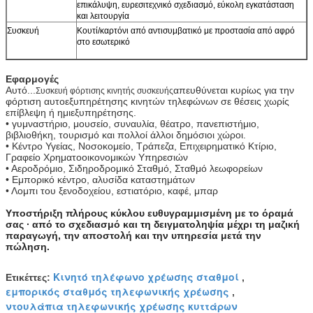
επικάλυψη, ευρεσιτεχνικό σχεδιασμό, εύκολη εγκατάσταση
και λειτουργία
Συσκευή
Κουτί/καρτόνι από αντισυμβατικό με προστασία από αφρό
στο εσωτερικό
Εφαρμογές
Αυτό...
απευθύνεται κυρίως για την
Συσκευή φόρτισης κινητής συσκευής
φόρτιση αυτοεξυπηρέτησης κινητών τηλεφώνων σε θέσεις χωρίς
επίβλεψη ή ημιεξυπηρέτησης.
• γυμναστήριο, μουσείο, συναυλία, θέατρο, πανεπιστήμιο,
βιβλιοθήκη, τουρισμό και πολλοί άλλοι δημόσιοι χώροι.
• Κέντρο Υγείας, Νοσοκομείο, Τράπεζα, Επιχειρηματικό Κτίριο,
Γραφείο Χρηματοοικονομικών Υπηρεσιών
• Αεροδρόμιο, Σιδηροδρομικό Σταθμό, Σταθμό λεωφορείων
• Εμπορικό κέντρο, αλυσίδα καταστημάτων
• Λομπι του ξενοδοχείου, εστιατόριο, καφέ, μπαρ
Υποστήριξη πλήρους κύκλου ευθυγραμμισμένη με το όραμά
σας ∙ από το σχεδιασμό και τη δειγματοληψία μέχρι τη μαζική
παραγωγή, την αποστολή και την υπηρεσία μετά την
πώληση.
Κινητό τηλέφωνο χρέωσης σταθμοί
Ετικέττες:
,
εμπορικός σταθμός τηλεφωνικής χρέωσης
,
ντουλάπια τηλεφωνικής χρέωσης κυττάρων