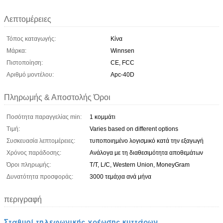
Λεπτομέρειες
Τόπος καταγωγής:
Κίνα
Μάρκα:
Winnsen
Πιστοποίηση:
CE, FCC
Αριθμό μοντέλου:
Apc-40D
Πληρωμής & Αποστολής Όροι
Ποσότητα παραγγελίας min:
1 κομμάτι
Τιμή:
Varies based on different options
Συσκευασία λεπτομέρειες:
τυποποιημένο λογισμικό κατά την εξαγωγή
Χρόνος παράδοσης:
Ανάλογα με τη διαθεσιμότητα αποθεμάτων
Όροι πληρωμής:
T/T, L/C, Western Union, MoneyGram
Δυνατότητα προσφοράς:
3000 τεμάχια ανά μήνα
περιγραφή
Σταθμοί τηλεφωνικής χρέωσης κυττάρων