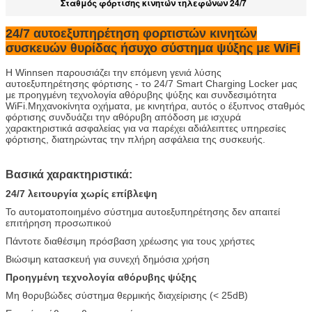
Σταθμός φόρτισης κινητών τηλεφώνων 24/7
24/7 αυτοεξυπηρέτηση φορτιστών κινητών
συσκευών θυρίδας ήσυχο σύστημα ψύξης με WiFi
Η Winnsen παρουσιάζει την επόμενη γενιά λύσης
αυτοεξυπηρέτησης φόρτισης - το 24/7 Smart Charging Locker μας
με προηγμένη τεχνολογία αθόρυβης ψύξης και συνδεσιμότητα
WiFi.Μηχανοκίνητα οχήματα, με κινητήρα, αυτός ο έξυπνος σταθμός
φόρτισης συνδυάζει την αθόρυβη απόδοση με ισχυρά
χαρακτηριστικά ασφαλείας για να παρέχει αδιάλειπτες υπηρεσίες
φόρτισης, διατηρώντας την πλήρη ασφάλεια της συσκευής.
Βασικά χαρακτηριστικά:
24/7 λειτουργία χωρίς επίβλεψη
Το αυτοματοποιημένο σύστημα αυτοεξυπηρέτησης δεν απαιτεί
επιτήρηση προσωπικού
Πάντοτε διαθέσιμη πρόσβαση χρέωσης για τους χρήστες
Αφήστε ένα μήνυμα
Βιώσιμη κατασκευή για συνεχή δημόσια χρήση
Προηγμένη τεχνολογία αθόρυβης ψύξης
We bellen je snel terug!
Μη θορυβώδες σύστημα θερμικής διαχείρισης (< 25dB)