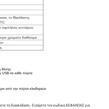
one, το Blackberry,
HTC.
αι ταμπλέτες κυττάρων
φορα χρώματα διαθέσιμα
ύν
ι
η θέσης
ν USB σε κάθε πόρτα
ριν από την πόρτα κλειδαριών
τε τη διασκέδαση - Εισάγετε τον κώδικα ΑΣΦΑΛΕΙΑΣ για