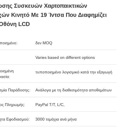
ωσης Συσκευών Χαρτοπαικτικών
ών Κινητό Με 19 Ίντσα Που Διαφημίζει
 Οθόνη LCD
ποιημένο:
δεν MOQ
Varies based on different options
οιημένη
τυποποιημένο λογισμικό κατά την εξαγωγή
ασία:
σμία Παράδοσης:
Ανάλογα με τη διαθεσιμότητα αποθεμάτων
ος Πληρωμής:
PayPal T/T, L/C,
ητα Εφοδιασμού:
3000 τεμάχια ανά μήνα