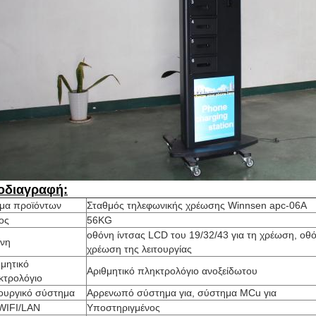
οδιαγραφή:
μα προϊόντων
Σταθμός τηλεφωνικής χρέωσης Winnsen apc-06A
ος
56KG
οθόνη ίντσας LCD του 19/32/43 για τη χρέωση, οθό
νη
χρέωση της λειτουργίας
θμητικό
Αριθμητικό πληκτρολόγιο ανοξείδωτου
κτρολόγιο
τουργικό σύστημα
Αρρενωπό σύστημα για, σύστημα MCu για
WIFI/LAN
Υποστηριγμένος