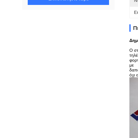
Ν
Ε
Π
Δημ
Ο σ
τηλ
φορτ
με
δαπά
όχι 