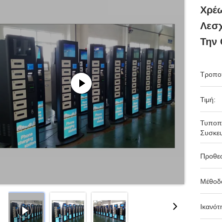
Χρέ
Λεσχ
Την
Τροπο
Τιμή:
Τυποπ
Συσκευ
Προθε
Μέθοδ
Ικανότ