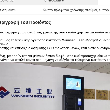
τουλάπια:
6 Ντουλάπια
πισημαίνω:
Κινητό τηλέφωνο χρέωσης σταθμοί
, 
εμπορι
εριγραφή Του Προϊόντος
όσιος φραγμών σταθμός χρέωσης συσκευών χαρτοπαικτικών λεσχ
ταθμός τηλεφωνικής χρέωσης κυττάρων Winnsen με το εξασφαλισμένο 
έφωνο
ιστής και επίδειξη διαφήμισης LCD ως «τρεις--ένα», έτσι ώστε οι άν
νη, μπορούν είτε να μείνουν βίντεο διαφήμισης εκεί προσοχής είτε ν
ανάγκη να σταθεί κοντά στη μηχανή να ελέγξει το τηλέφωνο κυττάρων τ