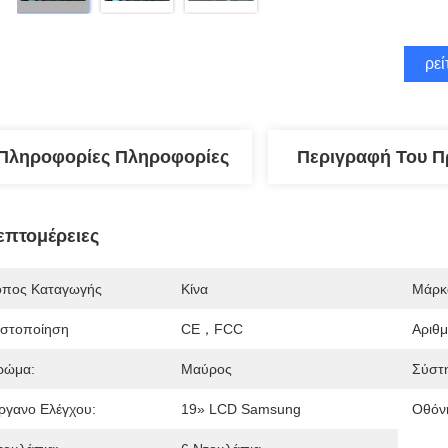
Βρεί
Πληροφορίες Πληροφορίες
Περιγραφή Του Π
επτομέρειες
όπος Καταγωγής
Κίνα
Μάρκ
ιστοποίηση
CE，FCC
Αριθ
ρώμα:
Μαύρος
Σύστ
ργανο Ελέγχου:
19» LCD Samsung
Οθόν