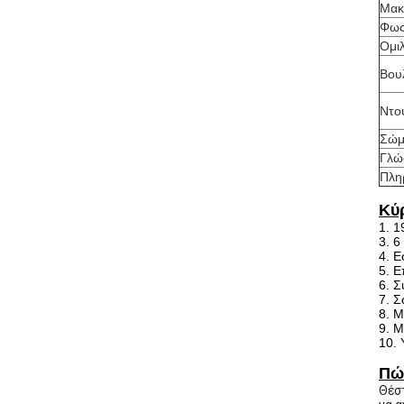
Μακρ
Φως
Ομι
Βου
Ντο
Σώμ
Γλώ
Πλη
Κύ
1. 1
3. 6
4. Ε
5. Ε
6. 
7. Σ
8. Μ
9. Μ
10. 
Πώς
Θέσ