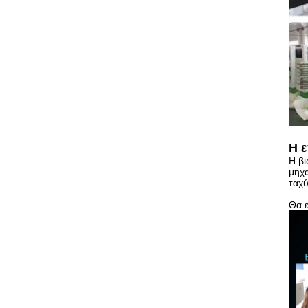
Η ε
Η βι
μηχα
ταχύ
Θα ε