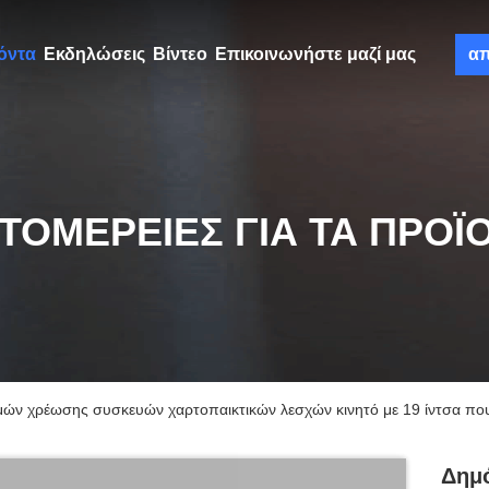
όντα
Εκδηλώσεις
Βίντεο
Επικοινωνήστε μαζί μας
α
ΤΟΜΈΡΕΙΕΣ ΓΙΑ ΤΑ ΠΡΟΪ
ών χρέωσης συσκευών χαρτοπαικτικών λεσχών κινητό με 19 ίντσα που
Δημ