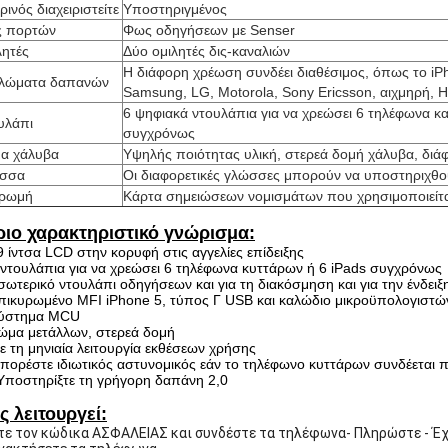
ινός διαχειριστείτε
Υποστηριγμένος
 πορτών
Φως οδηγήσεων με Senser
λητές
Δύο ομιλητές δις-καναλιών
Η διάφορη χρέωση συνδέει διαθέσιμος, όπως το iPh
λώματα δαπανών
Samsung, LG, Motorola, Sony Ericsson, αιχμηρή, 
6 ψηφιακά ντουλάπια για να χρεώσει 6 τηλέφωνα κ
υλάπι
συγχρόνως
α χάλυβα
Υψηλής ποιότητας υλική, στερεά δομή χάλυβα, διά
σσα
Οι διαφορετικές γλώσσες μπορούν να υποστηριχθο
ρωμή
Κάρτα σημειώσεων νομισμάτων που χρησιμοποιείτα
ριο χαρακτηριστικό γνώρισμα:
9 ίντσα LCD στην κορυφή στις αγγελίες επίδειξης
 ντουλάπια για να χρεώσει 6 τηλέφωνα κυττάρων ή 6 iPads συγχρόνως
σωτερικό ντουλάπι οδηγήσεων και για τη διακόσμηση και για την ένδειξ
πικυρωμένο MFI iPhone 5, τύπος Γ USB και καλώδιο μικροϋπολογιστώ
Σύστημα MCU
ώμα μετάλλων, στερεά δομή
ε τη μηνιαία λειτουργία εκθέσεων χρήσης
πορέστε ιδιωτικός αστυνομικός εάν το τηλέφωνο κυττάρων συνδέεται π
Υποστηρίξτε τη γρήγορη δαπάνη 2,0
 λειτουργεί:
τε τον κώδικα ΑΣΦΑΛΕΙΑΣ και συνδέστε τα τηλέφωνα- Πληρώστε - Έχε