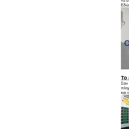
να 
Εδώ 
Το 
Σαν 
πληρ
και 