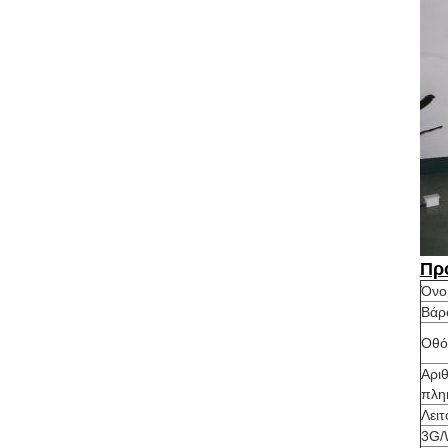
Πρ
Όνο
Βάρ
Οθό
Αρι
πλη
Λει
3G/