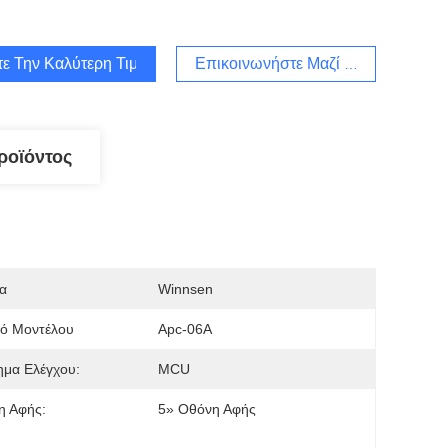
τε Την Καλύτερη Τιμή
Επικοινωνήστε Μαζί Μας
ροϊόντος
α
Winnsen
μό Μοντέλου
Apc-06A
ημα Ελέγχου:
MCU
η Αφής:
5» Οθόνη Αφής