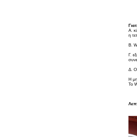
Για
Α. κ
η τε
Β. W
Γ. ε
συν
Δ. 
Η μη
Το W
Λεπ