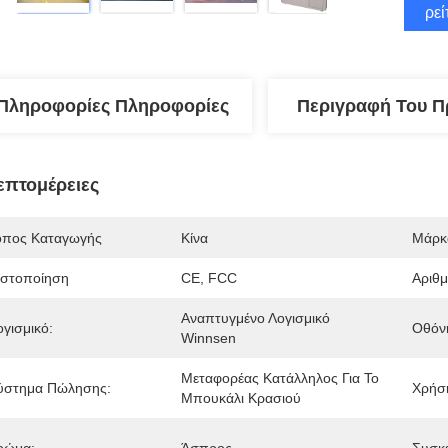
Βρεί
Πληροφορίες Πληροφορίες
Περιγραφή Του Π
επτομέρειες
όπος Καταγωγής
Κίνα
Μάρκ
ιστοποίηση
CE, FCC
Αριθ
Αναπτυγμένο Λογισμικό 
ογισμικό:
Οθόν
Winnsen
Μεταφορέας Κατάλληλος Για Το 
ύστημα Πώλησης:
Χρήσ
Μπουκάλι Κρασιού