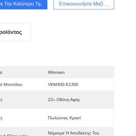
τε Την Καλύτερη Τιμή
Επικοινωνήστε Μαζί Μας
ροϊόντος
α
Winnsen
μό Μοντέλου
VKM400-E1300
η:
22» Οθόνη Αφής
η:
Πωλώντας Κρασί
Νόμισμα Ή Αποδέκτης Του 