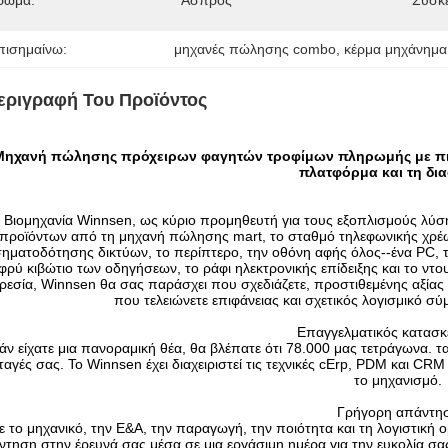
ρώμα:
Άσπρος
Συσκ
πισημαίνω:
μηχανές πώλησης combo
, 
κέρμα μηχάνημ
εριγραφή Του Προϊόντος
Μηχανή πώλησης πρόχειρων φαγητών τροφίμων πληρωμής με πισ
πλατφόρμα και τη δι
Βιομηχανία Winnsen, ως κύριο προμηθευτή για τους εξοπλισμούς λύσ
προϊόντων από τη μηχανή πώλησης mart, το σταθμό τηλεφωνικής χρέ
ηματοδότησης δικτύων, το περίπτερο, την οθόνη αφής όλος--ένα PC, τ
φρύ κιβώτιο των οδηγήσεων, το ράφι ηλεκτρονικής επίδειξης και το ντ
εσία, Winnsen θα σας παράσχει που σχεδιάζετε, προστιθεμένης αξίας
που τελειώνετε επιφάνειας και σχετικός λογισμικό σύ
Επαγγελματικός κατασ
άν είχατε μια πανοραμική θέα, θα βλέπατε ότι 78.000 μας τετράγωνα. τ
ταγές σας. Το Winnsen έχει διαχειριστεί τις τεχνικές cErp, PDM και C
το μηχανισμό.
Γρήγορη απάντη
ε το μηχανικό, την Ε&Α, την παραγωγή, την ποιότητα και τη λογιστική
ντηση στην έρευνά σας μέσα σε μια εργάσιμη ημέρα για την ευκολία 