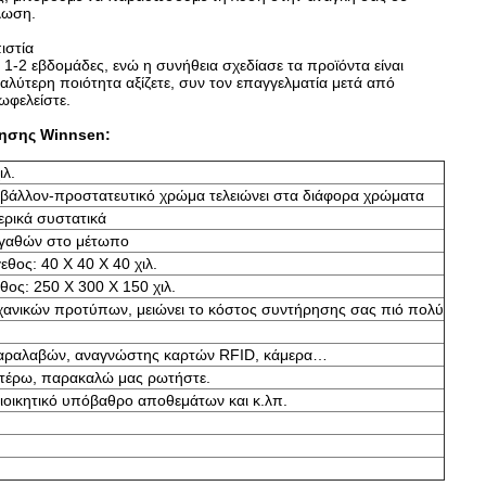
λωση.
ιστία
1-2 εβδομάδες, ενώ η συνήθεια σχεδίασε τα προϊόντα είναι
αλύτερη ποιότητα αξίζετε, συν τον επαγγελματία μετά από
ωφελείστε.
ησης Winnsen:
ιλ.
ριβάλλον-προστατευτικό χρώμα τελειώνει στα διάφορα χρώματα
ερικά συστατικά
 αγαθών στο μέτωπο
θος: 40 X 40 X 40 χιλ.
ος: 250 X 300 X 150 χιλ.
χανικών προτύπων, μειώνει το κόστος συντήρησης σας πιό πολύ
 παραλαβών, αναγνώστης καρτών RFID, κάμερα…
νωτέρω, παρακαλώ μας ρωτήστε.
διοικητικό υπόβαθρο αποθεμάτων και κ.λπ.