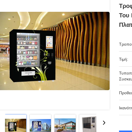
Τρο
Του 
Πλατ
Τροπο
Τιμή:
Τυποπ
Συσκευ
Προθε
Ικανότ