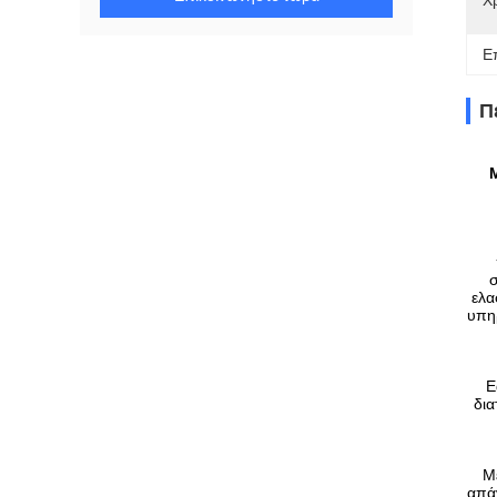
Χ
Ε
Π
σ
ελα
υπηρ
Ε
δια
Μ
απά