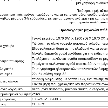
μια γρήγορη ανακύκ
Ποιότητα, τιμή, αξιοπ
αρακτηριστικός χρόνος παράδοσης για τα τυποποιημένα προϊόντα είναι 
νήθως μέσα σε 3-5 εβδομάδες, με την ανταγωνιστικότερη τιμή και την κ
την υπηρεσία πωλήσεων 
Προδιαγραφές μηχανών πώλ
Γενικό μέγεθος: 1970 (W) Χ 1200 (D) Χ 1970 (Χ) χ
Υψηλός - το υλικό γραφείο ποιοτικού χάλυβα, πε
α χάλυβα
Εξασφαλισμένη δομή με την κλειδαριά για τα εσωτ
Μεγάλο διαφανές γυαλί μεγέθους για την έκθεση
Τα ελάχιστα πωλώντας αγαθά συσκευάζουν το μέγε
νότητα πώλησης
Τα μέγιστα πωλώντας αγαθά συσκευάζουν το μέγεθ
λογιστής
Το συγκρότημα ηλεκτρονικών υπολογιστών βιομη
νη αφής
22» ή» οθόνη αφής 32
επίδειξη διαφήμισης 19 ίντσας LCD, εκτυπωτής
λογές υλικού
Εάν τα μέρη που χρειάζεστε δεν παρατίθενται α
λογές λογισμικού
Λειτουργία εκθέσεων, μακρινό σύστημα ελέγχου, 
ωματωμένοι ομιλητές
2*3W
η εργασίας
100-240V, 50/60Hz
ριση
CE, FCC