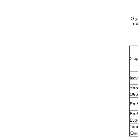
Ο χ
συ
Σώμ
Ικα
Υπο
Οθό
Επι
Επι
Ενσ
Τάσ
Έγκ