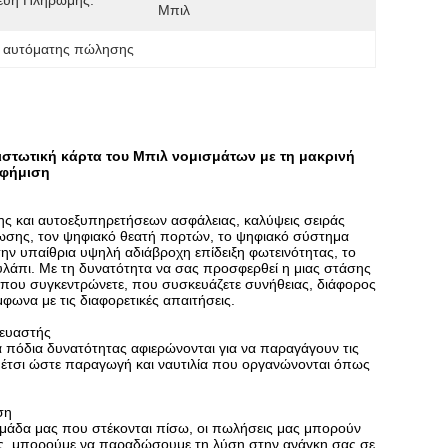
ευή Πληρωμής:
Μπιλ
α αυτόματης πώλησης
τωτική κάρτα του Μπιλ νομισμάτων με τη μακρινή
αφήμιση
ης και αυτοεξυπηρετήσεων ασφάλειας, καλύψεις σειράς
ωσης, τον ψηφιακό θεατή πορτών, το ψηφιακό σύστημα
ην υπαίθρια υψηλή αδιάβροχη επίδειξη φωτεινότητας, το
ουλάπι. Με τη δυνατότητα να σας προσφερθεί η μιας στάσης
 που συγκεντρώνετε, που συσκευάζετε συνήθειας, διάφορος
μφωνα με τις διαφορετικές απαιτήσεις.
κευαστής
α πόδια δυνατότητας αφιερώνονται για να παραγάγουν τις
RM έτσι ώστε παραγωγή και ναυτιλία που οργανώνονται όπως
ση
 ομάδα μας που στέκονται πίσω, οι πωλήσεις μας μπορούν
σας, μπορούμε να παραδώσουμε τη λύση στην ανάγκη σας σε