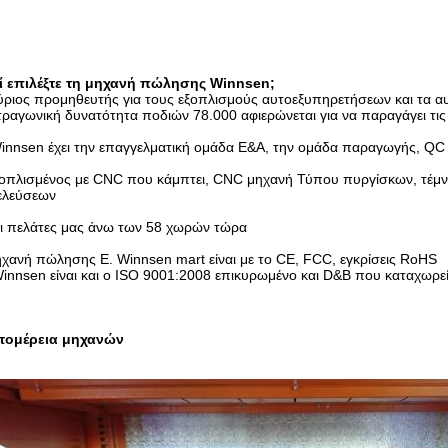
τί επιλέξτε τη μηχανή πώλησης Winnsen;
ύριος προμηθευτής για τους εξοπλισμούς αυτοεξυπηρετήσεων και τα α
τραγωνική δυνατότητα ποδιών 78.000 αφιερώνεται για να παραγάγει τις
innsen έχει την επαγγελματική ομάδα Ε&Α, την ομάδα παραγωγής, QC 
ξοπλισμένος με CNC που κάμπτει, CNC μηχανή Τύπου πυργίσκων, τέμν
ελεύσεων
Οι πελάτες μας άνω των 58 χωρών τώρα
χανή πώλησης Ε. Winnsen mart είναι με το CE, FCC, εγκρίσεις RoHS
innsen είναι και ο ISO 9001:2008 επικυρωμένο και D&B που καταχωρεί
τομέρεια μηχανών