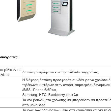
διαγραφές:
ξασφάλισαν τα
Δαπάνη 6 τηλέφωνα κυττάρων/iPads συγχρόνως
υλάπια
Η διάφορη δαπάνη προσφοράς συνδέει για να χρεώσει ό
τηλέφωνα κυττάρων στην αγορά, συμπεριλαμβανομένου 
/5/5S, iPhone 6/6Plus,
Samsung, HTC, Blackberry και κ.λπ.
Τα νέα βουλώματα χρέωσης θα μπορούσαν να προστεθο
από μόνοι σας
Το φως των οδηγήσεων μέσα στα ντουλάπια και για τη δ