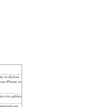
λα τα έξυπνα
του iPhone το
ύν στο μέλλον
ιαφώτιση και