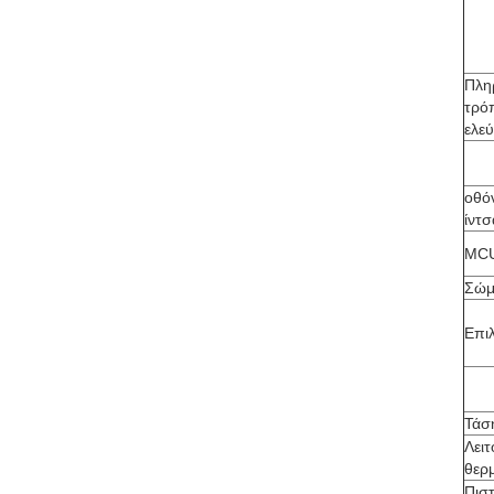
Πλη
τρό
ελε
οθό
ίντσ
MC
Σώμ
Επι
Τάσ
Λει
θερ
Πισ