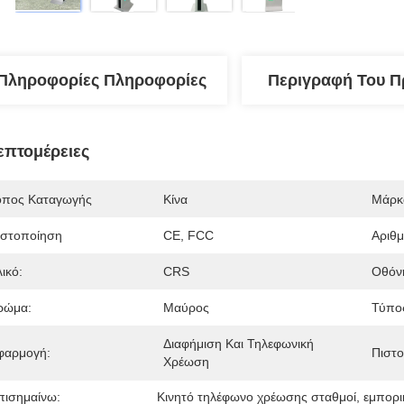
Πληροφορίες Πληροφορίες
Περιγραφή Του Π
επτομέρειες
όπος Καταγωγής
Κίνα
Μάρκ
ιστοποίηση
CE, FCC
Αριθ
ικό:
CRS
Οθόν
ρώμα:
Μαύρος
Τύπο
Διαφήμιση Και Τηλεφωνική 
φαρμογή:
Πιστο
Χρέωση
πισημαίνω:
Κινητό τηλέφωνο χρέωσης σταθμοί
, 
εμπορι