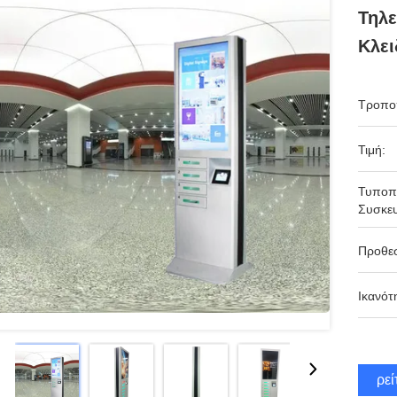
Τηλε
Κλει
Τροπο
Τιμή:
Τυποπ
Συσκευ
Προθε
Ικανότ
Βρεί