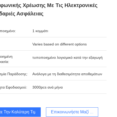
φωνικής Χρέωσης Με Τις Ηλεκτρονικές
δαριές Ασφάλειας
ποιημένο:
1 κομμάτι
Varies based on different options
οιημένη
τυποποιημένο λογισμικό κατά την εξαγωγή
ασία:
σμία Παράδοσης:
Ανάλογα με τη διαθεσιμότητα αποθεμάτων
ητα Εφοδιασμού:
3000pcs ανά μήνα
τε Την Καλύτερη Τιμή
Επικοινωνήστε Μαζί Μας