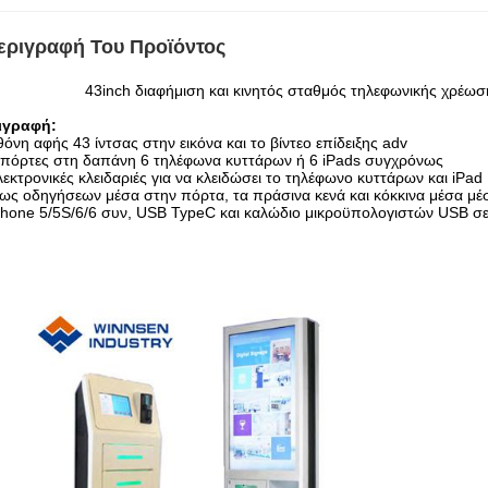
εριγραφή Του Προϊόντος
43inch διαφήμιση και κινητός σταθμός τηλεφωνικής χρέωσης
ιγραφή:
θόνη αφής 43 ίντσας στην εικόνα και το βίντεο επίδειξης adv
6 πόρτες στη δαπάνη 6 τηλέφωνα κυττάρων ή 6 iPads συγχρόνως
λεκτρονικές κλειδαριές για να κλειδώσει το τηλέφωνο κυττάρων και iPad
ως οδηγήσεων μέσα στην πόρτα, τα πράσινα κενά και κόκκινα μέσα μέ
Phone 5/5S/6/6 συν, USB TypeC και καλώδιο μικροϋπολογιστών USB σ