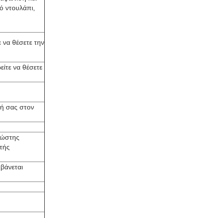
ό ντουλάπι,
 να θέσετε την
ίτε να θέσετε
ή σας στον
νώστης
τής
βάνεται