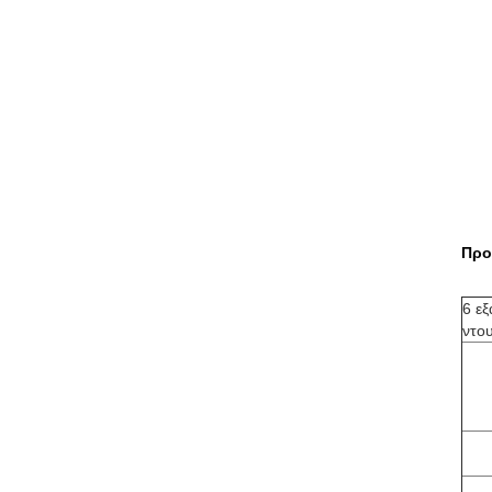
Προ
6 ε
ντο