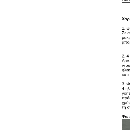
Χαρ
1.
ψ
Σε α
μακρ
μπορ
2.
4
Apc-
ντου
ηλεκ
κυτ
3.
Φ
4 ηλ
γοητ
πράσ
χρήσ
τη σ
Φωτ