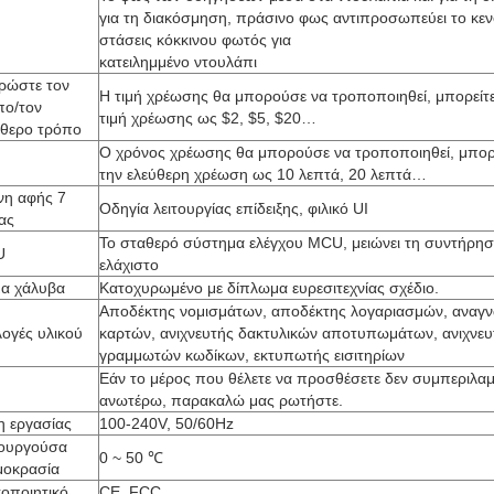
για τη διακόσμηση, πράσινο φως αντιπροσωπεύει το κεν
στάσεις κόκκινου φωτός για
κατειλημμένο ντουλάπι
ρώστε τον
Η τιμή χρέωσης θα μπορούσε να τροποποιηθεί, μπορείτε
πο/τον
τιμή χρέωσης ως $2, $5, $20…
ύθερο τρόπο
Ο χρόνος χρέωσης θα μπορούσε να τροποποιηθεί, μπορε
την ελεύθερη χρέωση ως 10 λεπτά, 20 λεπτά…
νη αφής 7
Οδηγία λειτουργίας επίδειξης, φιλικό UI
ας
Το σταθερό σύστημα ελέγχου MCU, μειώνει τη συντήρησ
U
ελάχιστο
α χάλυβα
Κατοχυρωμένο με δίπλωμα ευρεσιτεχνίας σχέδιο.
Αποδέκτης νομισμάτων, αποδέκτης λογαριασμών, αναγ
λογές υλικού
καρτών, ανιχνευτής δακτυλικών αποτυπωμάτων, ανιχνευ
γραμμωτών κωδίκων, εκτυπωτής εισιτηρίων
Εάν το μέρος που θέλετε να προσθέσετε δεν συμπεριλαμ
ανωτέρω, παρακαλώ μας ρωτήστε.
η εργασίας
100-240V, 50/60Hz
τουργούσα
0 ~ 50 ℃
μοκρασία
τοποιητικό
CE, FCC