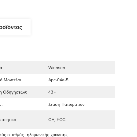
ροϊόντος
α
Winnsen
μό Μοντέλου
Apc-04a-5
η Οδηγήσεων:
43»
ς:
Στάση Πατωμάτων
ποιητικό:
CE, FCC
κός σταθμός τηλεφωνικής χρέωσης