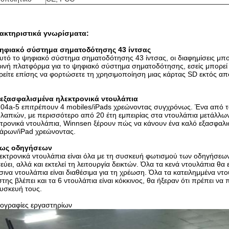
ακτηριστικά γνωρίσματα:
ηφιακό σύστημα σηματοδότησης 43 ίντσας
υτό το ψηφιακό σύστημα σηματοδότησης 43 ίντσας, οι διαφημίσεις μπ
ινή πλατφόρμα για το ψηφιακό σύστημα σηματοδότησης, εσείς μπορεί ν
είτε επίσης να φορτώσετε τη χρησιμοποίηση μιας κάρτας SD εκτός απ
 εξασφαλισμένα ηλεκτρονικά ντουλάπια
04a-5 επιτρέπουν 4 mobiles/iPads χρεώνοντας συγχρόνως. Ένα από τα
λαπιών, με περισσότερο από 20 έτη εμπειρίας στα ντουλάπια μετάλλων
τρονικά ντουλάπια, Winnsen ξέρουν πώς να κάνουν ένα καλό εξασφαλι
τάρων/iPad χρεώνοντας.
ως οδηγήσεων
εκτρονικά ντουλάπια είναι όλα με τη συσκευή φωτισμού των οδηγήσεω
εύει, αλλά και εκτελεί τη λειτουργία δεικτών. Όλα τα κενά ντουλάπια θα
ινα ντουλάπια είναι διαθέσιμα για τη χρέωση. Όλα τα κατειλημμένα ντ
της βλέπει και τα 6 ντουλάπια είναι κόκκινος, θα ήξεραν ότι πρέπει 
υσκευή τους.
ογραφίες εργαστηρίων