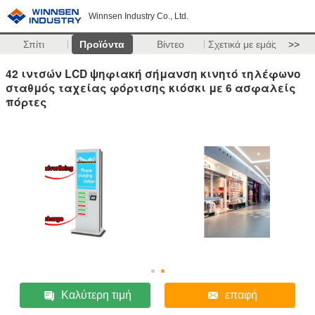
Winnsen Industry Co., Ltd.
Σπίτι
Προϊόντα
Βίντεο
Σχετικά με εμάς
>>
42 ιντσών LCD ψηφιακή σήμανση κινητό τηλέφωνο
σταθμός ταχείας φόρτισης κιόσκι με 6 ασφαλείς
πόρτες
Καλύτερη τιμή
επαφή