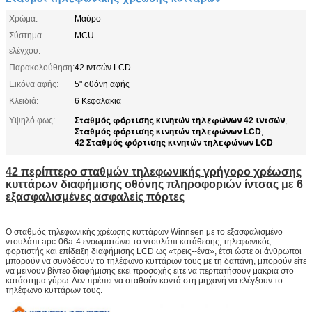
Χρώμα:
Μαύρο
Σύστημα
MCU
ελέγχου:
Παρακολούθηση:
42 ιντσών LCD
Εικόνα αφής:
5" οθόνη αφής
Κλειδιά:
6 Κεφαλακια
Σταθμός φόρτισης κινητών τηλεφώνων 42 ιντσών
Υψηλό φως:
,
Σταθμός φόρτισης κινητών τηλεφώνων LCD
,
42 Σταθμός φόρτισης κινητών τηλεφώνων LCD
42 περίπτερο σταθμών τηλεφωνικής γρήγορο χρέωσης
κυττάρων διαφήμισης οθόνης πληροφοριών ίντσας με 6
εξασφαλισμένες ασφαλείς πόρτες
Ο σταθμός τηλεφωνικής χρέωσης κυττάρων Winnsen με το εξασφαλισμένο
ντουλάπι apc-06a-4 ενσωματώνει το ντουλάπι κατάθεσης, τηλεφωνικός
φορτιστής και επίδειξη διαφήμισης LCD ως «τρεις--ένα», έτσι ώστε οι άνθρωποι
μπορούν να συνδέσουν το τηλέφωνο κυττάρων τους με τη δαπάνη, μπορούν είτε
να μείνουν βίντεο διαφήμισης εκεί προσοχής είτε να περπατήσουν μακριά στο
κατάστημα γύρω. Δεν πρέπει να σταθούν κοντά στη μηχανή να ελέγξουν το
τηλέφωνο κυττάρων τους.