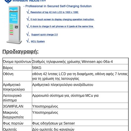
Προδιαγραφή:
Όνομα προϊόντων
Σταθμός τηλεφωνικής χρέωσης Winnsen apc-06a-4
Βάρος
56KG
Οθόνη
οθόνη 42 ίντσας LCD για τη διαφήμιση, οθόνη αφής 7 ίντσας
για τη χρέωση της λειτουργίας
Αριθμητικό
Αριθμητικό πληκτρολόγιο ανοξείδωτου
πληκτρολόγιο
Λειτουργικό
Αρρενωπό σύστημα για, σύστημα MCu για
σύστημα
3G/WIFI/LAN
Υποστηριγμένος
Μακρινός
Υποστηριγμένος
διαχειριστείτε
Φως πορτών
Φως οδηγήσεων με Senser
Ομιλητές
Δύο ομιλητές δις-καναλιών