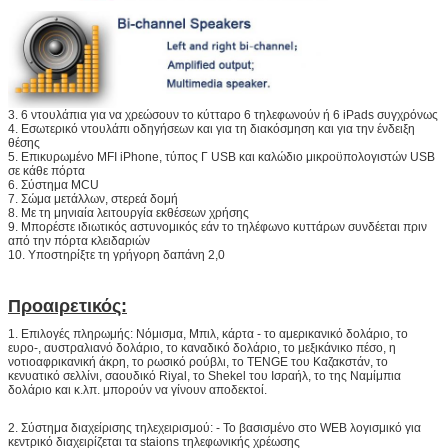
3. 6 ντουλάπια για να χρεώσουν το κύτταρο 6 τηλεφωνούν ή 6 iPads συγχρόνως
4. Εσωτερικό ντουλάπι οδηγήσεων και για τη διακόσμηση και για την ένδειξη
θέσης
5. Επικυρωμένο MFI iPhone, τύπος Γ USB και καλώδιο μικροϋπολογιστών USB
σε κάθε πόρτα
6. Σύστημα MCU
7. Σώμα μετάλλων, στερεά δομή
8. Με τη μηνιαία λειτουργία εκθέσεων χρήσης
9. Μπορέστε ιδιωτικός αστυνομικός εάν το τηλέφωνο κυττάρων συνδέεται πριν
από την πόρτα κλειδαριών
10. Υποστηρίξτε τη γρήγορη δαπάνη 2,0
Προαιρετικός:
1. Επιλογές πληρωμής: Νόμισμα, Μπιλ, κάρτα - το αμερικανικό δολάριο, το
ευρο-, αυστραλιανό δολάριο, το καναδικό δολάριο, το μεξικάνικο πέσο, η
νοτιοαφρικανική άκρη, το ρωσικό ρούβλι, το TENGE του Καζακστάν, το
κενυατικό σελλίνι, σαουδικό Riyal, το Shekel του Ισραήλ, το της Ναμίμπια
δολάριο και κ.λπ. μπορούν να γίνουν αποδεκτοί.
2. Σύστημα διαχείρισης τηλεχειρισμού: - Το βασισμένο στο WEB λογισμικό για
κεντρικό διαχειρίζεται τα staions τηλεφωνικής χρέωσης