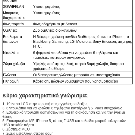
σύστημα
3G/WIFI/LAN
Υποστηριγμένος
Μακρινός
Υποστηριγμένος
διαχειριστείτε
Φως πορτών
Φως οδηγήσεων με Senser
Ομιλητές
Δύο ομιλητές δις-καναλιών
Βουλώματα
Η διάφορη χρέωση συνδέει διαθέσιμος, όπως το iPhone, το
δαπανών
Blackberry, Samsung, LG, Motorola, Sony Ericsson, αιχμηρή,
HTC.
Ντουλάπι
6 ψηφιακά ντουλάπια για να χρεώσει 6 τηλέφωνα και
ταμπλέτες κυττάρων συγχρόνως
Σώμα χάλυβα
Υψηλής ποιότητας υλική, στερεά δομή χάλυβα, διάφορα
χρώματα διαθέσιμα
Γλώσσα
Οι διαφορετικές γλώσσες μπορούν να υποστηριχθούν
Αφήστε ένα μήνυμα
Πληρωμή
Κάρτα σημειώσεων νομισμάτων που χρησιμοποιείται
We bellen je snel terug!
Κύριο χαρακτηριστικό γνώρισμα:
1. 19 ίντσα LCD στην κορυφή στις αγγελίες επίδειξης
3. 6 ντουλάπια για να χρεώσει 6 τηλέφωνα κυττάρων ή 6 iPads συγχρόνως
4. Εσωτερικό ντουλάπι οδηγήσεων και για τη διακόσμηση και για την ένδειξη
θέσης
5. Επικυρωμένο MFI iPhone 5, τύπος Γ USB και καλώδιο μικροϋπολογιστών
USB σε κάθε πόρτα
6. Σύστημα MCU
7. Σώμα μετάλλων, στερεά δομή