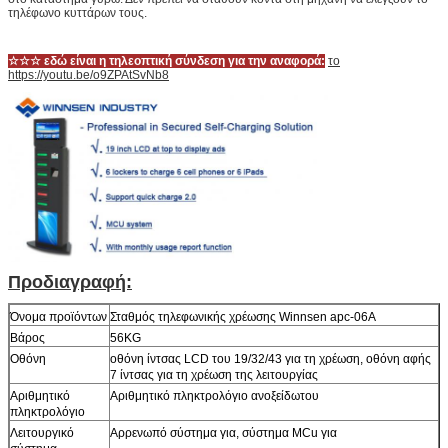
τηλέφωνο κυττάρων τους.
☆☆☆ εδώ είναι η τηλεοπτική σύνδεση για την αναφορά:
το
https://youtu.be/o9ZPAtSvNb8
Προδιαγραφή:
Όνομα προϊόντων
Σταθμός τηλεφωνικής χρέωσης Winnsen apc-06A
Βάρος
56KG
Οθόνη
οθόνη ίντσας LCD του 19/32/43 για τη χρέωση, οθόνη αφής
7 ίντσας για τη χρέωση της λειτουργίας
Αριθμητικό
Αριθμητικό πληκτρολόγιο ανοξείδωτου
πληκτρολόγιο
Λειτουργικό
Αρρενωπό σύστημα για, σύστημα MCu για