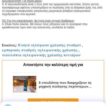
εξουσιοδότηση; Για πόσο καιρό;
Α: Η εξουσιοδότηση είναι 1 έτος από την ημερομηνία ναυτιλίας. Εκτός αυτού,
προσφέρουμε αφότου υποστηρίζουν οι πωλήσεις όλη τη διάρκεια ζωής της από
το έγγραφο τηλεφωνικής ανίχνευσης μηχανικών βλαβών ηλεκτρονικού
ταχυδρομείου στα αγγλικά.
Q3: Για την εγκατάσταση, θα έχετε έναν τεχνικό διαθέσιμο;
Α: Είναι πολύ εύκολο. Με όλους τους οδηγούς και το λογισμικό που
εγκαθίστανται πριν από την αποστολή, συνδέστε & παίξτε.
Κινητό τηλέφωνο χρέωσης σταθμοί
Ετικέττες:
,
εμπορικός σταθμός τηλεφωνικής χρέωσης
,
ντουλάπια τηλεφωνικής χρέωσης κυττάρων
Αποκτήστε την καλύτερη τιμή για
6 ντουλάπια που διαφημίζουν τη
μηχανή πώλησης περίπτερων
σταθμών τηλεφωνικής χρέωσης
κυττάρων για το σταθμό τρένου
αερολιμένων
Να συνεχίσει