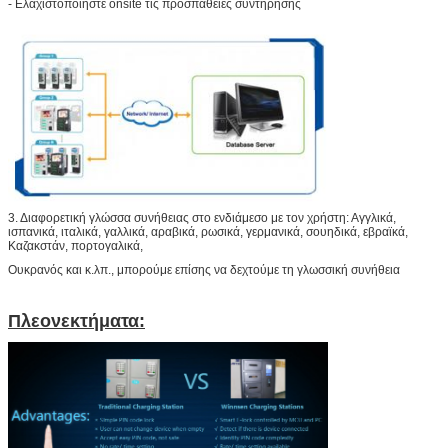
- Ελαχιστοποιήστε onsite τις προσπάθειες συντήρησης
3. Διαφορετική γλώσσα συνήθειας στο ενδιάμεσο με τον χρήστη: Αγγλικά,
ισπανικά, ιταλικά, γαλλικά, αραβικά, ρωσικά, γερμανικά, σουηδικά, εβραϊκά,
Καζακστάν, πορτογαλικά,
Ουκρανός και κ.λπ., μπορούμε επίσης να δεχτούμε τη γλωσσική συνήθεια
Πλεονεκτήματα: