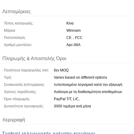
Λεπτομέρειες
Τόπος καταγωγής:
Κίνα
Μάρκα:
Winnsen
Πιστοποίηση:
CE，FCC
Αριθμό μοντέλου:
Apc-06A
Πληρωμής & Αποστολής Όροι
Ποσότητα παραγγελίας min:
δεν MOQ
Τιμή:
Varies based on different options
Συσκευασία λεπτομέρειες:
τυποποιημένο λογισμικό κατά την εξαγωγή
Χρόνος παράδοσης:
Ανάλογα με τη διαθεσιμότητα αποθεμάτων
Όροι πληρωμής:
PayPal T/T, L/C,
Δυνατότητα προσφοράς:
3000 τεμάχια ανά μήνα
περιγραφή
Σταθμοί τηλεφωνικής χρέωσης κυττάρων