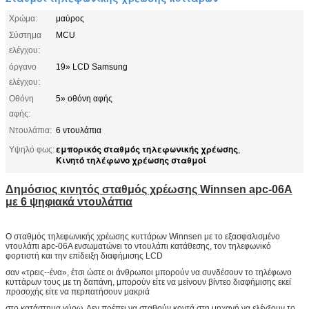
Χρώμα:
μαύρος
Σύστημα
MCU
ελέγχου:
όργανο
19» LCD Samsung
ελέγχου:
Οθόνη
5» οθόνη αφής
αφής:
Ντουλάπια:
6 ντουλάπια
εμπορικός σταθμός τηλεφωνικής χρέωσης
Υψηλό φως:
,
Κινητό τηλέφωνο χρέωσης σταθμοί
Δημόσιος κινητός σταθμός χρέωσης Winnsen apc-06A
με 6 ψηφιακά ντουλάπια
Ο σταθμός τηλεφωνικής χρέωσης κυττάρων Winnsen με το εξασφαλισμένο
ντουλάπι apc-06A ενσωματώνει το ντουλάπι κατάθεσης, τον τηλεφωνικό
φορτιστή και την επίδειξη διαφήμισης LCD
σαν «τρεις--ένα», έτσι ώστε οι άνθρωποι μπορούν να συνδέσουν το τηλέφωνο
κυττάρων τους με τη δαπάνη, μπορούν είτε να μείνουν βίντεο διαφήμισης εκεί
προσοχής είτε να περπατήσουν μακριά
στο κατάστημα γύρω. Δεν πρέπει να σταθούν κοντά στη μηχανή να ελέγξουν το