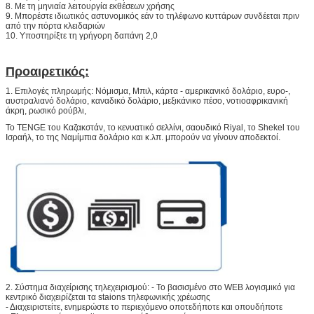
8. Με τη μηνιαία λειτουργία εκθέσεων χρήσης
9. Μπορέστε ιδιωτικός αστυνομικός εάν το τηλέφωνο κυττάρων συνδέεται πριν
από την πόρτα κλειδαριών
10. Υποστηρίξτε τη γρήγορη δαπάνη 2,0
Προαιρετικός:
1. Επιλογές πληρωμής: Νόμισμα, Μπιλ, κάρτα - αμερικανικό δολάριο, ευρο-,
αυστραλιανό δολάριο, καναδικό δολάριο, μεξικάνικο πέσο, νοτιοαφρικανική
άκρη, ρωσικό ρούβλι,
Το TENGE του Καζακστάν, το κενυατικό σελλίνι, σαουδικό Riyal, το Shekel του
Ισραήλ, το της Ναμίμπια δολάριο και κ.λπ. μπορούν να γίνουν αποδεκτοί.
υποβολή
2. Σύστημα διαχείρισης τηλεχειρισμού: - Το βασισμένο στο WEB λογισμικό για
κεντρικό διαχειρίζεται τα staions τηλεφωνικής χρέωσης
- Διαχειριστείτε, ενημερώστε το περιεχόμενο οποτεδήποτε και οπουδήποτε