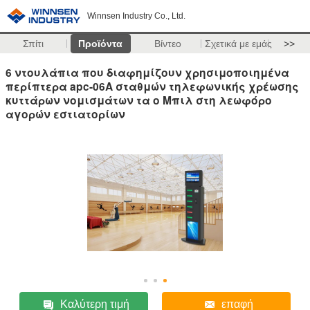
Winnsen Industry Co., Ltd.
Σπίτι
Προϊόντα
Βίντεο
Σχετικά με εμάς
>>
6 ντουλάπια που διαφημίζουν χρησιμοποιημένα
περίπτερα apc-06A σταθμών τηλεφωνικής χρέωσης
κυττάρων νομισμάτων τα ο Μπιλ στη λεωφόρο
αγορών εστιατορίων
Καλύτερη τιμή
επαφή