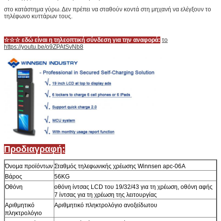
στο κατάστημα γύρω. Δεν πρέπει να σταθούν κοντά στη μηχανή να ελέγξουν το
τηλέφωνο κυττάρων τους.
☆☆☆ εδώ είναι η τηλεοπτική σύνδεση για την αναφορά:
το
https://youtu.be/o9ZPAtSvNb8
Προδιαγραφή:
Όνομα προϊόντων
Σταθμός τηλεφωνικής χρέωσης Winnsen apc-06A
Βάρος
56KG
Οθόνη
οθόνη ίντσας LCD του 19/32/43 για τη χρέωση, οθόνη αφής
7 ίντσας για τη χρέωση της λειτουργίας
Αριθμητικό
Αριθμητικό πληκτρολόγιο ανοξείδωτου
πληκτρολόγιο