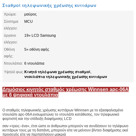
Σταθμοί τηλεφωνικής χρέωσης κυττάρων
Χρώμα:
μαύρος
Σύστημα
MCU
ελέγχου:
όργανο
19» LCD Samsung
ελέγχου:
Οθόνη
5» οθόνη αφής
αφής:
Ντουλάπια:
6 ντουλάπια
Κινητό τηλέφωνο χρέωσης σταθμοί
Υψηλό φως:
,
ντουλάπια τηλεφωνικής χρέωσης κυττάρων
Δημόσιος κινητός σταθμός χρέωσης Winnsen apc-06A
με 6 ψηφιακά ντουλάπια
Ο σταθμός τηλεφωνικής χρέωσης κυττάρων Winnsen με το εξασφαλισμένο
ντουλάπι apc-06A ενσωματώνει το ντουλάπι κατάθεσης, τον τηλεφωνικό
φορτιστή και την επίδειξη διαφήμισης LCD
σαν «τρεις--ένα», έτσι ώστε οι άνθρωποι μπορούν να συνδέσουν το τηλέφωνο
κυττάρων τους με τη δαπάνη, μπορούν είτε να μείνουν βίντεο διαφήμισης εκεί
προσοχής είτε να περπατήσουν μακριά