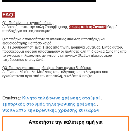
FAQ:
Q1: Πού είναι το εργοστάσιό σας;
Α: Βρισκόμαστε στην πόλη Zhangjiagang,
2 ώρες από τη Σαγκάη!
Θερμά
υποδοχή για να μας επισκεφτεί!
Q2: Υπάρχει οποιεσδήποτε σε απευθείας σύνδεση υποστήριξη και
εξουσιοδότηση; Για πόσο καιρό;
Α: Η εξουσιοδότηση είναι 1 έτος από την ημερομηνία ναυτιλίας. Εκτός αυτού,
προσφέρουμε αφότου υποστηρίζουν οι πωλήσεις όλη τη διάρκεια ζωής της από
το έγγραφο τηλεφωνικής ανίχνευσης μηχανικών βλαβών ηλεκτρονικού
ταχυδρομείου στα αγγλικά.
Q3: Για την εγκατάσταση, θα έχετε έναν τεχνικό διαθέσιμο;
Α: Είναι πολύ εύκολο. Με όλους τους οδηγούς και το λογισμικό που
εγκαθίστανται πριν από την αποστολή, συνδέστε & παίξτε.
Κινητό τηλέφωνο χρέωσης σταθμοί
Ετικέττες:
,
εμπορικός σταθμός τηλεφωνικής χρέωσης
,
ντουλάπια τηλεφωνικής χρέωσης κυττάρων
Αποκτήστε την καλύτερη τιμή για