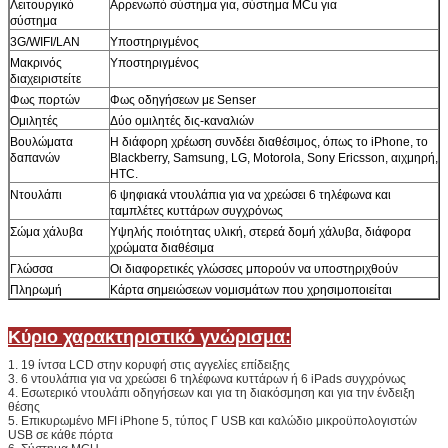
Λειτουργικό
Αρρενωπό σύστημα για, σύστημα MCu για
σύστημα
3G/WIFI/LAN
Υποστηριγμένος
Μακρινός
Υποστηριγμένος
διαχειριστείτε
Φως πορτών
Φως οδηγήσεων με Senser
Αφήστε ένα μήνυμα
Ομιλητές
Δύο ομιλητές δις-καναλιών
Βουλώματα
Η διάφορη χρέωση συνδέει διαθέσιμος, όπως το iPhone, το
We bellen je snel terug!
δαπανών
Blackberry, Samsung, LG, Motorola, Sony Ericsson, αιχμηρή,
HTC.
Ντουλάπι
6 ψηφιακά ντουλάπια για να χρεώσει 6 τηλέφωνα και
ταμπλέτες κυττάρων συγχρόνως
Σώμα χάλυβα
Υψηλής ποιότητας υλική, στερεά δομή χάλυβα, διάφορα
χρώματα διαθέσιμα
Γλώσσα
Οι διαφορετικές γλώσσες μπορούν να υποστηριχθούν
Πληρωμή
Κάρτα σημειώσεων νομισμάτων που χρησιμοποιείται
Κύριο χαρακτηριστικό γνώρισμα:
1. 19 ίντσα LCD στην κορυφή στις αγγελίες επίδειξης
3. 6 ντουλάπια για να χρεώσει 6 τηλέφωνα κυττάρων ή 6 iPads συγχρόνως
4. Εσωτερικό ντουλάπι οδηγήσεων και για τη διακόσμηση και για την ένδειξη
θέσης
5. Επικυρωμένο MFI iPhone 5, τύπος Γ USB και καλώδιο μικροϋπολογιστών
USB σε κάθε πόρτα