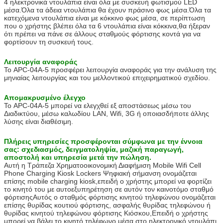
4 ηλεκτρονικά ντουλάπια είναι όλα με συσκευή φωτισμού LED
μέσα.Όλα τα άδεια ντουλάπια θα έχουν πράσινο φως μέσα.Όλα τα
κατεχόμενα ντουλάπια είναι με κόκκινο φως μέσα, σε περίπτωση
που ο χρήστης βλέπει όλα τα 6 ντουλάπια είναι κόκκινα,θα ήξεραν
ότι πρέπει να πάνε σε άλλους σταθμούς φόρτισης κοντά για να
υποβολή
φορτίσουν τη συσκευή τους.
Λειτουργία αναφοράς
Το APC-04A-5 προσφέρει λειτουργία αναφοράς για την ανάλυση της
μηνιαίας λειτουργίας και του μελλοντικού επιχειρηματικού σχεδίου.
Απομακρυσμένο έλεγχο
Το APC-04A-5 μπορεί να ελεγχθεί εξ αποστάσεως μέσω του
Διαδικτύου, μέσω καλωδίου LAN, Wifi, 3G ή οποιασδήποτε άλλης
λύσης είναι διαθέσιμη.
Πλήρεις υπηρεσίες προσφέρονται σύμφωνα με την έννοια
σας: σχεδιασμός, δειγματοληψία, μαζική παραγωγή,
αποστολή και υπηρεσία μετά την πώληση.
Αυτή η Τράπεζα Χρηματοοικονομική Διαφήμιση Mobile Wifi Cell
Phone Charging Kiosk Lockers Ψηφιακή σήμανση ονομάζεται
επίσης mobile charging kiosk,επειδή ο χρήστης μπορεί να φορτίζει
το κινητό του με αυτοεξυπηρέτηση σε αυτόν τον καινοτόμο σταθμό
φόρτισηςΑυτός ο σταθμός φόρτισης κινητού τηλεφώνου ονομάζεται
επίσης θυρίδας κουτιού φόρτισης, ασφαλής θυρίδας τηλεφώνου ή
θυρίδας κινητού τηλεφώνου φόρτισης Κιόσκου,Επειδή ο χρήστης
μπορεί να βάλει το κινητό τηλέφωνο μέσα στο ηλεκτρονικό ντουλάπι