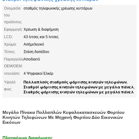
Ονομασία
σταθμός τηλεφωνικής χρέωσης κυττάρων
του
προϊόντος:
Εφαρμογή:
Χρέωση & διαφήμιση
LCD:
43 ίντσες και 5 ίντσες
Χρώμα:
Ασήμι/λευκό
Τύπος:
Στάση δαπέδου
Παραγγελία
Αποδεκτό
OEM/OEM:
ντουλάπι:
4 Ψηφιακοί Ελκέρ
Πολλαπλούς σταθμούς φόρτισης κινητών τηλεφώνων
Υψηλό
,
Σταθμοί φόρτισης κινητών τηλεφώνων με μεγάλα πάνελ
,
φως:
Σταθμός φόρτισης κινητών τηλεφώνων με μεγάλο πάνελ
Μεγάλο Πίνακα Πολλαπλών Κεφαλοκατασκευών Φορτίου
Κινητών Τηλεφώνων Με Μηχανή Φορτίου Δύο Εικονικών
Εικόνων
Πλατφόρμα διαφήμισης