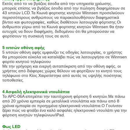
Εκτός από το να βγάζεις έσοδα από την υπηρεσία χρέωσης,
μπορείς επίσης να βγάζεις έσοδα από την πώληση διαφημίσεων σε
43 ιντσών LCD.Τα Κιωνά φορτισης κινητών Winnsen προσελκύουν
περισσότερους ανθρώπους να παρακολουθήσουν διαφημιστικά
βίντεο και φωτογραφίες, καθώς διαθέτουν λειτουργία φόρτισης.Οι
άνθρωποι γύρω από τα Κιωνά φορτισης κινητών Winnsen θα ήταν
ευτυχείς να δουν διαφήμιση, δεδομένου ότι θα μπορούσαν να
φορτίσουν τη συσκευή τους σε αυτό.
Αφήστε ένα μήνυμα
5 ιντσών οθόνη αφής
We bellen je snel terug!
5 ιντσών οθόνη αφής εμφανίζει τις οδηγίες λειτουργίας, ο χρήστης
θα μπορούσε εύκολα να καταλάβει πώς να λειτουργήσει σε Winnsen
φορτίο κινητού τηλεφώνου
Με την γρήγορη και ενεργή ανταπόκριση από την οθόνη αφής, οι
χρήστες από διάφορες χώρες θέλουν να φορτίζουν το κινητό τους
τηλέφωνο στο Κίος.Χαιρετίστηκε από αυτές τις υψηλής ποιότητας
τοποθεσίες.
4 Ασφαλή ηλεκτρονικά ντουλάπια
Το APC-06A επιτρέπει την ταυτόχρονη φόρτιση 6 κινητών.Με πάνω
από 20 χρόνια εμπειρία σε μεταλλικά ντουλάπια και πάνω από 8
χρόνια εμπειρία σε προηγμένα ηλεκτρονικά ντουλάπια.Ο Γουίνσεν
ξέρει πώς να φτιάξει ένα καλό ασφαλές ηλεκτρονικό ντουλάπι για την
φόρτιση κινητών τηλεφώνων/iPad.
Φως LED