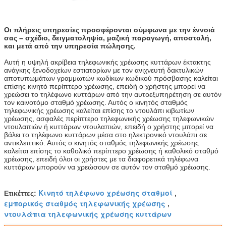
Οι πλήρεις υπηρεσίες προσφέρονται σύμφωνα με την έννοιά
σας – σχέδιο, δειγματοληψία, μαζική παραγωγή, αποστολή,
και μετά από την υπηρεσία πώλησης.
Αυτή η υψηλή ακρίβεια τηλεφωνικής χρέωσης κυττάρων έκτακτης
ανάγκης ξενοδοχείων εστιατορίων με τον ανιχνευτή δακτυλικών
αποτυπωμάτων γραμμωτών κωδίκων κωδικού πρόσβασης καλείται
επίσης κινητό περίπτερο χρέωσης, επειδή ο χρήστης μπορεί να
χρεώσει το τηλέφωνο κυττάρων από την αυτοεξυπηρέτηση σε αυτόν
τον καινοτόμο σταθμό χρέωσης. Αυτός ο κινητός σταθμός
τηλεφωνικής χρέωσης καλείται επίσης το ντουλάπι κιβωτίων
χρέωσης, ασφαλές περίπτερο τηλεφωνικής χρέωσης τηλεφωνικών
ντουλαπιών ή κυττάρων ντουλαπιών, επειδή ο χρήστης μπορεί να
βάλει το τηλέφωνο κυττάρων μέσα στο ηλεκτρονικό ντουλάπι σε
αντικλεπτικό. Αυτός ο κινητός σταθμός τηλεφωνικής χρέωσης
καλείται επίσης το καθολικό περίπτερο χρέωσης ή καθολικό σταθμό
χρέωσης, επειδή όλοι οι χρήστες με τα διαφορετικά τηλέφωνα
κυττάρων μπορούν να χρεώσουν σε αυτόν τον σταθμό χρέωσης.
Κινητό τηλέφωνο χρέωσης σταθμοί
Ετικέττες:
,
εμπορικός σταθμός τηλεφωνικής χρέωσης
,
ντουλάπια τηλεφωνικής χρέωσης κυττάρων