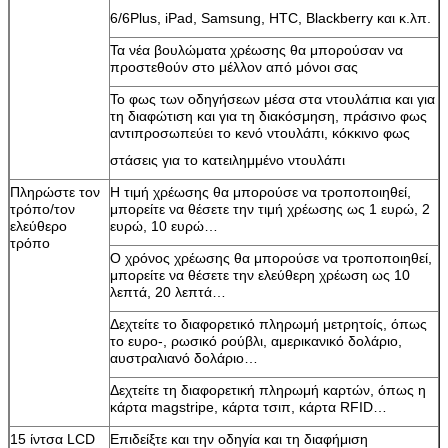
6/6Plus, iPad, Samsung, HTC, Blackberry και κ.λπ.
Τα νέα βουλώματα χρέωσης θα μπορούσαν να
προστεθούν στο μέλλον από μόνοι σας
Το φως των οδηγήσεων μέσα στα ντουλάπια και για
τη διαφώτιση και για τη διακόσμηση, πράσινο φως
αντιπροσωπεύει το κενό ντουλάπι, κόκκινο φως
στάσεις για το κατειλημμένο ντουλάπι
Πληρώστε τον
Η τιμή χρέωσης θα μπορούσε να τροποποιηθεί,
τρόπο/τον
μπορείτε να θέσετε την τιμή χρέωσης ως 1 ευρώ, 2
ελεύθερο
ευρώ, 10 ευρώ…
τρόπο
Ο χρόνος χρέωσης θα μπορούσε να τροποποιηθεί,
μπορείτε να θέσετε την ελεύθερη χρέωση ως 10
λεπτά, 20 λεπτά…
Δεχτείτε το διαφορετικό πληρωμή μετρητοίς, όπως
το ευρο-, ρωσικό ρούβλι, αμερικανικό δολάριο,
αυστραλιανό δολάριο…
Αφήστε ένα μήνυμα
Δεχτείτε τη διαφορετική πληρωμή καρτών, όπως η
We bellen je snel terug!
κάρτα magstripe, κάρτα τσιπ, κάρτα RFID…
15 ίντσα LCD
Επιδείξτε και την οδηγία και τη διαφήμιση