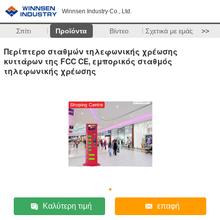
Winnsen Industry Co., Ltd.
Σπίτι
Προϊόντα
Βίντεο
Σχετικά με εμάς
>>
Περίπτερο σταθμών τηλεφωνικής χρέωσης
κυττάρων της FCC CE, εμπορικός σταθμός
τηλεφωνικής χρέωσης
Καλύτερη τιμή
επαφή