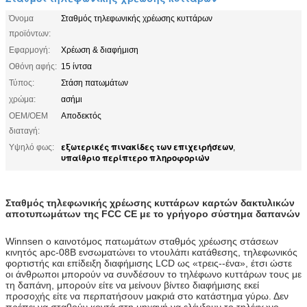
Όνομα
Σταθμός τηλεφωνικής χρέωσης κυττάρων
προϊόντων:
Εφαρμογή:
Χρέωση & διαφήμιση
Οθόνη αφής:
15 ίντσα
Τύπος:
Στάση πατωμάτων
χρώμα:
ασήμι
OEM/OEM
Αποδεκτός
διαταγή:
εξωτερικές πινακίδες των επιχειρήσεων
Υψηλό φως:
,
υπαίθριο περίπτερο πληροφοριών
Σταθμός τηλεφωνικής χρέωσης κυττάρων καρτών δακτυλικών
αποτυπωμάτων της FCC CE με το γρήγορο σύστημα δαπανών
Winnsen ο καινοτόμος πατωμάτων σταθμός χρέωσης στάσεων
κινητός apc-08B ενσωματώνει το ντουλάπι κατάθεσης, τηλεφωνικός
φορτιστής και επίδειξη διαφήμισης LCD ως «τρεις--ένα», έτσι ώστε
οι άνθρωποι μπορούν να συνδέσουν το τηλέφωνο κυττάρων τους με
τη δαπάνη, μπορούν είτε να μείνουν βίντεο διαφήμισης εκεί
προσοχής είτε να περπατήσουν μακριά στο κατάστημα γύρω. Δεν
πρέπει να σταθούν κοντά στη μηχανή να ελέγξουν το τηλέφωνο