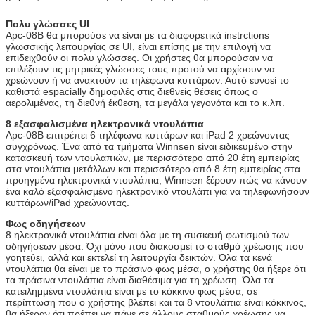
Εάν το μέρος που θέλετε να προσθέσετε δεν
συμπεριλαμβάνεται ανωτέρω, παρακαλώ μας
Πολυ γλώσσες UI
ρωτήστε.
Apc-08B θα μπορούσε να είναι με τα διαφορετικά instrctions
γλωσσικής λειτουργίας σε UI, είναι επίσης με την επιλογή να
Τάση εργασίας
100-240V, 50/60Hz
επιδειχθούν οι πολυ γλώσσες. Οι χρήστες θα μπορούσαν να
επιλέξουν τις μητρικές γλώσσες τους προτού να αρχίσουν να
Λειτουργούσα
0 ~ 50 ℃
χρεώνουν ή να ανακτούν τα τηλέφωνα κυττάρων. Αυτό ευνοεί το
θερμοκρασία
καθιστά espacially δημοφιλές στις διεθνείς θέσεις όπως ο
αερολιμένας, τη διεθνή έκθεση, τα μεγάλα γεγονότα και το κ.λπ.
Πιστοποιητικό
CE, FCC
8 εξασφαλισμένα ηλεκτρονικά ντουλάπια
Apc-08B επιτρέπει 6 τηλέφωνα κυττάρων και iPad 2 χρεώνοντας
συγχρόνως. Ένα από τα τμήματα Winnsen είναι ειδικευμένο στην
κατασκευή των ντουλαπιών, με περισσότερο από 20 έτη εμπειρίας
στα ντουλάπια μετάλλων και περισσότερο από 8 έτη εμπειρίας στα
προηγμένα ηλεκτρονικά ντουλάπια, Winnsen ξέρουν πώς να κάνουν
ένα καλό εξασφαλισμένο ηλεκτρονικό ντουλάπι για να τηλεφωνήσουν
κυττάρων/iPad χρεώνοντας.
Φως οδηγήσεων
8 ηλεκτρονικά ντουλάπια είναι όλα με τη συσκευή φωτισμού των
οδηγήσεων μέσα. Όχι μόνο που διακοσμεί το σταθμό χρέωσης που
γοητεύει, αλλά και εκτελεί τη λειτουργία δεικτών. Όλα τα κενά
ντουλάπια θα είναι με το πράσινο φως μέσα, ο χρήστης θα ήξερε ότι
τα πράσινα ντουλάπια είναι διαθέσιμα για τη χρέωση. Όλα τα
κατειλημμένα ντουλάπια είναι με το κόκκινο φως μέσα, σε
περίπτωση που ο χρήστης βλέπει και τα 8 ντουλάπια είναι κόκκινος,
θα ήξεραν ότι πρέπει να πάνε σε άλλους σταθμούς χρέωσης να