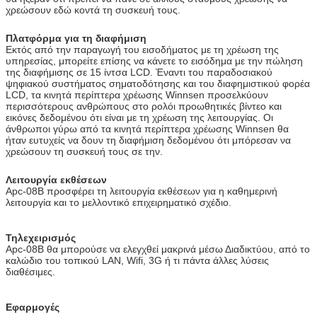
χρεώσουν εδώ κοντά τη συσκευή τους.
Πλατφόρμα για τη διαφήμιση
Εκτός από την παραγωγή του εισοδήματος με τη χρέωση της
υπηρεσίας, μπορείτε επίσης να κάνετε το εισόδημα με την πώληση
της διαφήμισης σε 15 ίντσα LCD. Έναντι του παραδοσιακού
ψηφιακού συστήματος σηματοδότησης και του διαφημιστικού φορέα
LCD, τα κινητά περίπτερα χρέωσης Winnsen προσελκύουν
περισσότερους ανθρώπους στο ρολόι προωθητικές βίντεο και
εικόνες δεδομένου ότι είναι με τη χρέωση της λειτουργίας. Οι
άνθρωποι γύρω από τα κινητά περίπτερα χρέωσης Winnsen θα
ήταν ευτυχείς να δουν τη διαφήμιση δεδομένου ότι μπόρεσαν να
χρεώσουν τη συσκευή τους σε την.
Λειτουργία εκθέσεων
Apc-08B προσφέρει τη λειτουργία εκθέσεων για η καθημερινή
λειτουργία και το μελλοντικό επιχειρηματικό σχέδιο.
Τηλεχειρισμός
Apc-08B θα μπορούσε να ελεγχθεί μακρινά μέσω Διαδικτύου, από το
καλώδιο του τοπικού LAN, Wifi, 3G ή τι πάντα άλλες λύσεις
διαθέσιμες.
Εφαρμογές