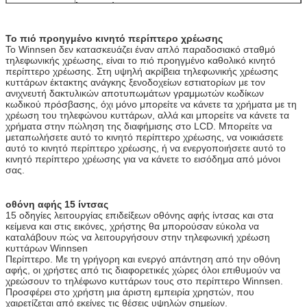
λειτουργίας
Υποστηρίξτε και τα βίντεο και τις εικόνες
Το πιό προηγμένο κινητό περίπτερο χρέωσης
διαφημίσεων
Το Winnsen δεν κατασκευάζει έναν απλό παραδοσιακό σταθμό
τηλεφωνικής χρέωσης, είναι το πιό προηγμένο καθολικό κινητό
Πολυ γλώσσες υποστήριξης
περίπτερο χρέωσης. Στη υψηλή ακρίβεια τηλεφωνικής χρέωσης
κυττάρων έκτακτης ανάγκης ξενοδοχείων εστιατορίων με τον
Ενδιάμεσο με τον χρήστη συνήθειας υποστήριξης
ανιχνευτή δακτυλικών αποτυπωμάτων γραμμωτών κωδίκων
κωδικού πρόσβασης, όχι μόνο μπορείτε να κάνετε τα χρήματα με τη
οθόνη αφής 15
Κάνετε Winnsen το κινητό περίπτερο χρέωσης
χρέωση του τηλεφώνου κυττάρων, αλλά και μπορείτε να κάνετε τα
ίντσας
φιλικό στη χρήση
χρήματα στην πώληση της διαφήμισης στο LCD. Μπορείτε να
μεταπωλήσετε αυτό το κινητό περίπτερο χρέωσης, να νοικιάσετε
Υπολογιστής
Το σταθερό βιομηχανικό συγκρότημα ηλεκτρονικών
αυτό το κινητό περίπτερο χρέωσης, ή να ενεργοποιήσετε αυτό το
υπολογιστών, μειώνει τη συντήρησή σας στον
κινητό περίπτερο χρέωσης για να κάνετε το εισόδημα από μόνοι
ελάχιστο
σας.
Σώμα χάλυβα
Το σώμα χάλυβα καλής ποιότητας, στάση με τη
μακροπρόθεσμη χρήση, χρώμα μπορεί να
οθόνη αφής 15 ίντσας
υποβολή
προσαρμοστεί
15 οδηγίες λειτουργίας επιδείξεων οθόνης αφής ίντσας και στα
κείμενα και στις εικόνες, χρήστης θα μπορούσαν εύκολα να
Επιλογές
Αποδέκτης νομισμάτων, αποδέκτης λογαριασμών,
καταλάβουν πώς να λειτουργήσουν στην τηλεφωνική χρέωση
υλικού
αναγνώστης καρτών, ανιχνευτής δακτυλικών
κυττάρων Winnsen
αποτυπωμάτων, ανιχνευτής γραμμωτών κωδίκων,
Περίπτερο. Με τη γρήγορη και ενεργό απάντηση από την οθόνη
εκτυπωτής εισιτηρίων
αφής, οι χρήστες από τις διαφορετικές χώρες όλοι επιθυμούν να
χρεώσουν το τηλέφωνο κυττάρων τους στο περίπτερο Winnsen.
Wifi, 3G
Προσφέρει στο χρήστη μια άριστη εμπειρία χρηστών, που
χαιρετίζεται από εκείνες τις θέσεις υψηλών σημείων.