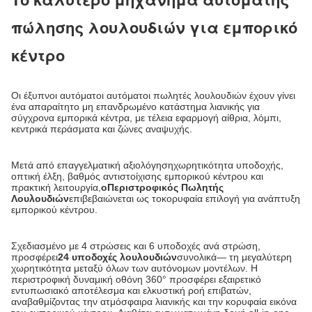
πώλησης λουλουδιών για εμπορικό
κέντρο
Οι έξυπνοι αυτόματοι αυτόματοι πωλητές λουλουδιών έχουν γίνει
ένα απαραίτητο μη επανδρωμένο κατάστημα λιανικής για
σύγχρονα εμπορικά κέντρα, με τέλεια εφαρμογή αίθρια, λόμπι,
κεντρικά περάσματα και ζώνες αναψυχής.
Μετά από επαγγελματική αξιολόγηση
χωρητικότητα υποδοχής,
οπτική έλξη, βαθμός αντιστοίχισης εμπορικού κέντρου και
πρακτική λειτουργία
,
ο
Περιστροφικός Πωλητής
Λουλουδιών
επιβεβαιώνεται ως το
κορυφαία επιλογή για ανάπτυξη
εμπορικού κέντρου
.
Σχεδιασμένο με 4 στρώσεις και 6 υποδοχές ανά στρώση,
προσφέρει
24 υποδοχές λουλουδιών
συνολικά
— τη μεγαλύτερη
χωρητικότητα μεταξύ όλων των αυτόνομων μοντέλων. Η
περιστροφική δυναμική οθόνη 360° προσφέρει εξαιρετικό
εντυπωσιακό αποτέλεσμα και ελκυστική ροή επιβατών,
αναβαθμίζοντας την ατμόσφαιρα λιανικής και την κορυφαία εικόνα