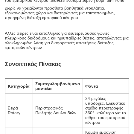
του εμπορικού κέντρου. Διαθέτει ενσωματωμένη δομή all-in-one
χωρίς να χρειάζονται πρόσθετα βοηθητικά ντουλάπια,
εξοικονομώντας χώρο και διατηρώντας μια τακτοποιημένη,
προηγμένη διάταξη εμπορικού κέντρου.
Άλλες σειρές είναι κατάλληλες για δευτερεύουσες γωνίες,
πλευρικούς διαδρόμους και ημιυπαίθριες θέσεις, αποτελώντας μια
ολοκληρωμένη λύση για διαφορετικές απαιτήσεις διάταξης
εμπορικών κέντρων.
Συνοπτικός Πίνακας
Συμπεριλαμβανόμενα
Κατηγορία
Φόντα
μοντέλα
24 μεγάλες
υποδοχές. Ελκυστικό
Σειρά
Περιστροφικός
σχέδιο περιστροφής
Rotary
Πωλητής Λουλουδιών
360°. καλύτερο για το
αίθριο του εμπορικού
κέντρου
Κομψή εμφάνιση