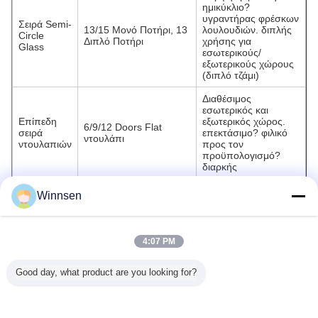
ημικύκλιο?
υγραντήρας φρέσκων
Σειρά Semi-
13/15 Μονό Ποτήρι, 13
λουλουδιών. διπλής
Circle
Διπλό Ποτήρι
χρήσης για
Glass
εσωτερικούς/
εξωτερικούς χώρους
(διπλό τζάμι)
Διαθέσιμος
εσωτερικός και
Επίπεδη
εξωτερικός χώρος.
6/9/12 Doors Flat
σειρά
επεκτάσιμο? φιλικό
ντουλάπι
ντουλαπιών
προς τον
προϋπολογισμό?
διαρκής
Winnsen
Συνιστώμενα προϊόντα
4:07 PM
Good day, what product are you looking for?
Βίνσεν ανθεκτικό
Μηχανή πώλησης
Η συσκευή
Ανθοπω
σε υψηλές
λουλουδιών
πώλησης
Winnsen
θερμοκρασίες
Winnsen για
φρέσκων
Self-Serv