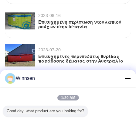
2023-08-16
Επιτυχημένη περίπτωση ντουλαπιού
ρούχων στην Ισπανία
2023-07-20
Επιτυχημένες περιπτώσεις θυρίδας
παράδοσης δέματος στην Αυστραλία
Winnsen
2023-05-01
Επιτυχημένες περιπτώσεις μηχανών
που πωλούν λουλούδια στη Σαουδική
Αραβία
1:20 AM
Good day, what product are you looking for?
2023-04-08
Εργαζόμενοι της DHL χρεώνουν από το
ντουλάπι στο Βέλγιο!