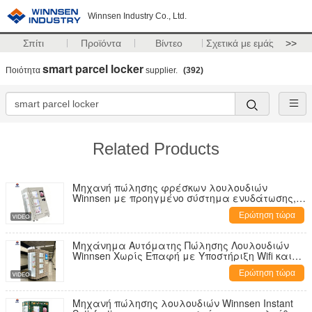
Winnsen Industry Co., Ltd.
Σπίτι
Προϊόντα
Βίντεο
Σχετικά με εμάς
>>
smart parcel locker
Ποιότητα
supplier.
(392)
Related Products
Μηχανή πώλησης φρέσκων λουλουδιών
Winnsen με προηγμένο σύστημα ενυδάτωσης,
χωρητικότητα 24 μπουκέτων και οθόνη αφής
Ερώτηση τώρα
LCD 19 ιντσών
Μηχάνημα Αυτόματης Πώλησης Λουλουδιών
Winnsen Χωρίς Επαφή με Υποστήριξη Wifi και
Προσαρμοσμένη Επωνυμία για Εύκολη
Ερώτηση τώρα
Αυτοεξυπηρέτηση
Μηχανή πώλησης λουλουδιών Winnsen Instant