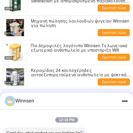
Satisfaction με απομακρυσμένη παρακολούθηση
αποθέματος
Ερώτηση τώρα
Μηχανή πώλησης λουλουδιών ψυγείου Winnsen
για πώληση
Ερώτηση τώρα
Πιο δημοφιλές λογότυπο Winnsen Τελωνειακό
εξωτερικό ανθοπωλείο με υποστήριξη Wifi
Ερώτηση τώρα
Κεραμίδας 24 κουλοχέρηδες
αυτοεξυπηρετούμενο ανθοπωλείο με ψυκτικό
σύστημα και προσαρμοσμένο λογότυπο
Ερώτηση τώρα
Ευφυές ντουλάπι 10 θυρών με 19 ιντσών LCD
και σύστημα ψύξης για εξωτερική χρήση
Winnsen
Ερώτηση τώρα
Κουτάβι λουλουδιών Winnsen 10 θυρών με ψύξη
12:18 PM
και ενσωμάτωση API
Ερώτηση τώρα
Good day, what product are you looking for?